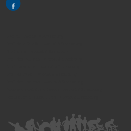
Divorce - Avocat à Strasbourg
Droit de la famille - Avocat à Strasbourg
Droit pénal - Avocat à Strasbourg
Droit des victimes - Avocat à Strasbourg
Droit immobilier - Avocat à Strasbourg
Droit du travail - Avocat à Strasbourg
Droit des contrats - Avocat à Strasbourg
Recouvrement des créances - Avocat à Strasbourg
Postulation et substitution - Avocat à Strasbourg