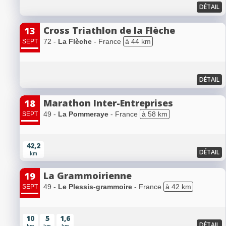
DÉTAIL
Cross Triathlon de la Flèche
13
72 -
La Flèche
- France
à 44 km
SEPT
DÉTAIL
Marathon Inter-Entreprises
18
49 -
La Pommeraye
- France
à 58 km
SEPT
42,2
DÉTAIL
km
La Grammoirienne
19
49 -
Le Plessis-grammoire
- France
à 42 km
SEPT
10
5
1,6
DÉTAIL