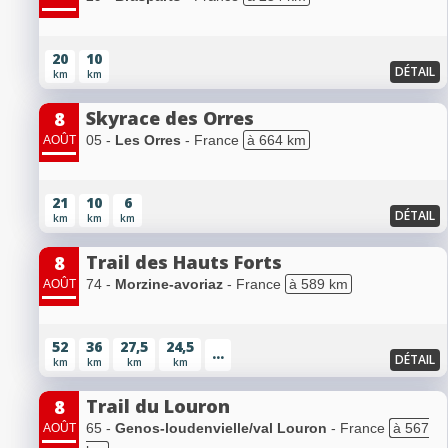
20
10
DÉTAIL
km
km
Skyrace des Orres
8
05 -
Les Orres
- France
à 664 km
AOÛT
21
10
6
DÉTAIL
km
km
km
Trail des Hauts Forts
8
74 -
Morzine-avoriaz
- France
à 589 km
AOÛT
52
36
27,5
24,5
...
DÉTAIL
km
km
km
km
Trail du Louron
8
65 -
Genos-loudenvielle/val Louron
- France
à 567
AOÛT