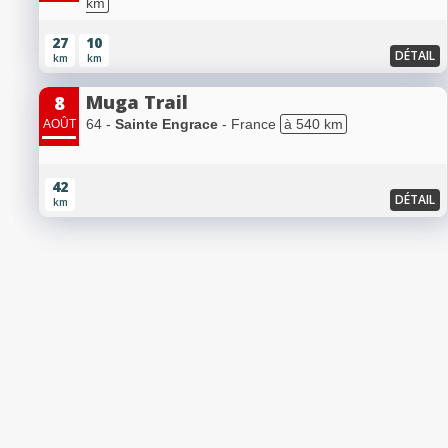
km
27
10
DÉTAIL
km
km
Muga Trail
8
64 -
Sainte Engrace
- France
à 540 km
AOÛT
42
DÉTAIL
km