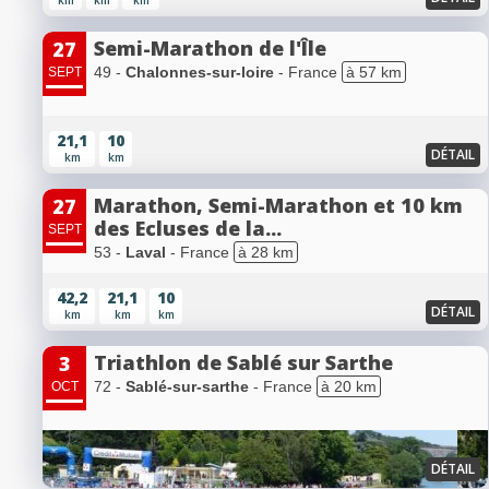
km
km
km
Semi-Marathon de l'Île
27
49 -
Chalonnes-sur-loire
- France
à 57 km
SEPT
21,1
10
DÉTAIL
km
km
Marathon, Semi-Marathon et 10 km
27
des Ecluses de la...
SEPT
53 -
Laval
- France
à 28 km
42,2
21,1
10
DÉTAIL
km
km
km
Triathlon de Sablé sur Sarthe
3
72 -
Sablé-sur-sarthe
- France
à 20 km
OCT
DÉTAIL