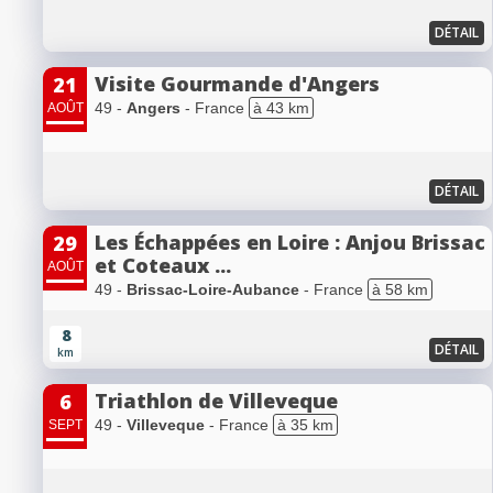
DÉTAIL
Visite Gourmande d'Angers
21
49 -
Angers
- France
à 43 km
AOÛT
DÉTAIL
Les Échappées en Loire : Anjou Brissac
29
et Coteaux ...
AOÛT
49 -
Brissac-Loire-Aubance
- France
à 58 km
8
DÉTAIL
km
Triathlon de Villeveque
6
49 -
Villeveque
- France
à 35 km
SEPT