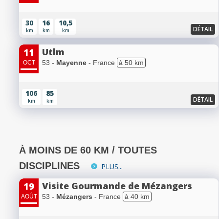
30
16
10,5
DÉTAIL
km
km
km
Utlm
11
53 -
Mayenne
- France
à 50 km
OCT
106
85
DÉTAIL
km
km
À MOINS DE 60 KM / TOUTES
DISCIPLINES
PLUS...
Visite Gourmande de Mézangers
19
53 -
Mézangers
- France
à 40 km
AOÛT