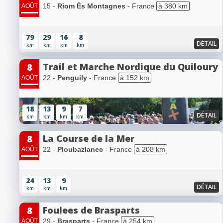
15 -
Riom Ès Montagnes
- France
à 380 km
AOÛT
79
29
16
8
DÉTAIL
km
km
km
km
Trail et Marche Nordique du Quiloury
8
22 -
Penguily
- France
à 152 km
AOÛT
18
13
9
7
DÉTAIL
km
km
km
km
La Course de la Mer
8
22 -
Ploubazlanec
- France
à 208 km
AOÛT
24
13
9
DÉTAIL
km
km
km
Foulees de Brasparts
8
29 -
Brasparts
- France
à 254 km
AOÛT