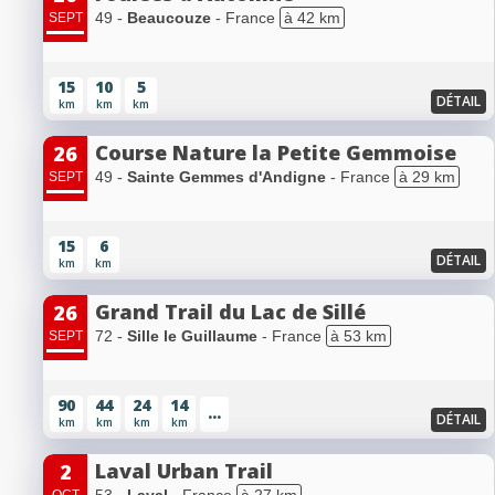
49 -
Beaucouze
- France
à 42 km
SEPT
15
10
5
DÉTAIL
km
km
km
Course Nature la Petite Gemmoise
26
49 -
Sainte Gemmes d'Andigne
- France
à 29 km
SEPT
15
6
DÉTAIL
km
km
Grand Trail du Lac de Sillé
26
72 -
Sille le Guillaume
- France
à 53 km
SEPT
90
44
24
14
...
DÉTAIL
km
km
km
km
Laval Urban Trail
2