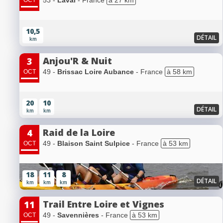
53 -
Laval
- France
à 27 km
OCT
10,5
DÉTAIL
km
Anjou'R & Nuit
3
49 -
Brissac Loire Aubance
- France
à 58 km
OCT
20
10
DÉTAIL
km
km
Raid de la Loire
4
49 -
Blaison Saint Sulpice
- France
à 53 km
OCT
18
11
8
DÉTAIL
km
km
km
Trail Entre Loire et Vignes
11
49 -
Savennières
- France
à 53 km
OCT