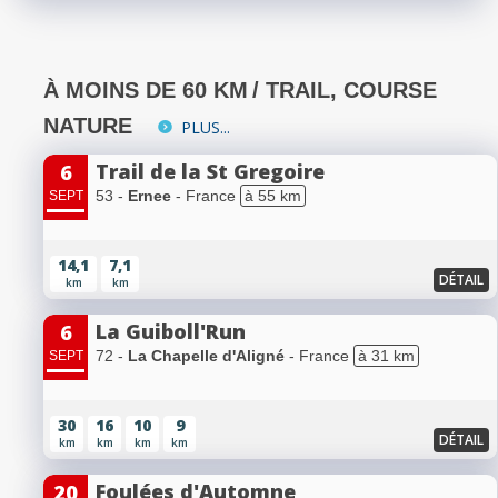
À MOINS DE 60 KM
/ TRAIL, COURSE
NATURE
PLUS...
Trail de la St Gregoire
6
53 -
Ernee
- France
à 55 km
SEPT
14,1
7,1
DÉTAIL
km
km
La Guiboll'Run
6
72 -
La Chapelle d'Aligné
- France
à 31 km
SEPT
30
16
10
9
DÉTAIL
km
km
km
km
Foulées d'Automne
20