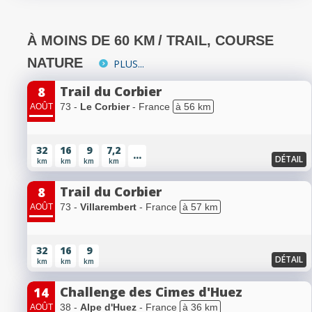
À MOINS DE 60 KM
/ TRAIL, COURSE
NATURE
PLUS...
Trail du Corbier
8
73 -
Le Corbier
- France
à 56 km
AOÛT
32
16
9
7,2
...
DÉTAIL
km
km
km
km
Trail du Corbier
8
73 -
Villarembert
- France
à 57 km
AOÛT
32
16
9
DÉTAIL
km
km
km
Challenge des Cimes d'Huez
14
38 -
Alpe d'Huez
- France
à 36 km
AOÛT