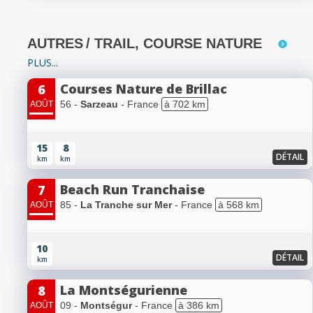
AUTRES
/ TRAIL, COURSE NATURE
PLUS...
Courses Nature de Brillac
6
56 -
Sarzeau
- France
à 702 km
AOÛT
15
8
DÉTAIL
km
km
Beach Run Tranchaise
7
85 -
La Tranche sur Mer
- France
à 568 km
AOÛT
10
DÉTAIL
km
La Montségurienne
8
09 -
Montségur
- France
à 386 km
AOÛT