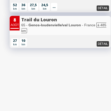
52
36
27,5
24,5
...
DÉTAIL
km
km
km
km
Trail du Louron
8
65 -
Genos-loudenvielle/val Louron
- France
à 485
AOÛT
km
27
10
DÉTAIL
km
km