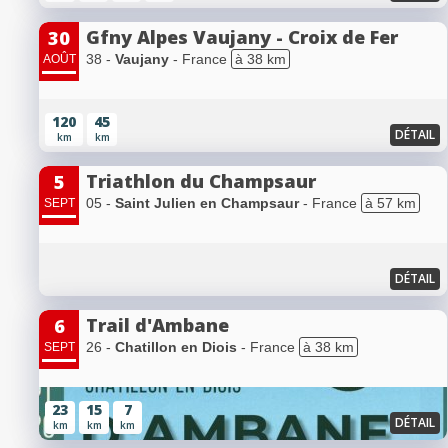
Gfny Alpes Vaujany - Croix de Fer
30
38 -
Vaujany
- France
à 38 km
AOÛT
120
45
DÉTAIL
km
km
Triathlon du Champsaur
5
05 -
Saint Julien en Champsaur
- France
à 57 km
SEPT
DÉTAIL
Trail d'Ambane
6
26 -
Chatillon en Diois
- France
à 38 km
SEPT
23
15
7
DÉTAIL
km
km
km