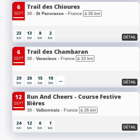
Trail des Chioures
6
38 -
St Pancrasse
- France
à 35 km
SEPT
23
13
8
2
DÉTAIL
km
km
km
km
Trail des Chambaran
6
38 -
Varacieux
- France
à 33 km
SEPT
29
20
15
10
...
DÉTAIL
km
km
km
km
Run And Cheers - Course Festive
12
Bières
SEPT
38 -
Valbonnais
- France
à 26 km
24
12
6
1
DÉTAIL
km
km
km
km