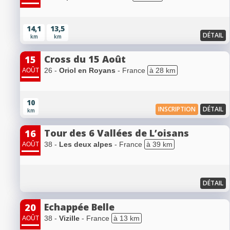
14,1
13,5
DÉTAIL
km
km
Cross du 15 Août
15
26 -
Oriol en Royans
- France
à 28 km
AOÛT
10
INSCRIPTION
DÉTAIL
km
Tour des 6 Vallées de L’oisans
16
38 -
Les deux alpes
- France
à 39 km
AOÛT
DÉTAIL
Echappée Belle
20
38 -
Vizille
- France
à 13 km
AOÛT