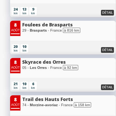
24
13
9
DÉTAIL
km
km
km
Foulees de Brasparts
8
29 -
Brasparts
- France
à 816 km
AOÛT
20
10
DÉTAIL
km
km
Skyrace des Orres
8
05 -
Les Orres
- France
à 92 km
AOÛT
21
10
6
DÉTAIL
km
km
km
Trail des Hauts Forts
8
74 -
Morzine-avoriaz
- France
à 158 km
AOÛT