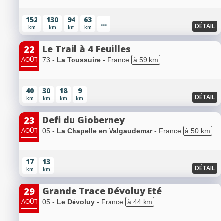
152
130
94
63
...
DÉTAIL
km
km
km
km
Le Trail à 4 Feuilles
22
73 -
La Toussuire
- France
à 59 km
AOÛT
40
30
18
9
DÉTAIL
km
km
km
km
Defi du Gioberney
23
05 -
La Chapelle en Valgaudemar
- France
à 50 km
AOÛT
17
13
DÉTAIL
km
km
Grande Trace Dévoluy Eté
29
05 -
Le Dévoluy
- France
à 44 km
AOÛT