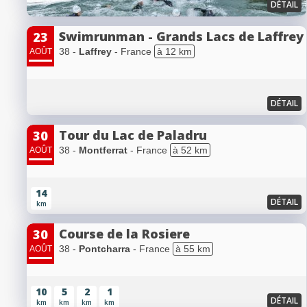
DÉTAIL
Swimrunman - Grands Lacs de Laffrey
23
38 -
Laffrey
- France
à 12 km
AOÛT
DÉTAIL
Tour du Lac de Paladru
30
38 -
Montferrat
- France
à 52 km
AOÛT
14
DÉTAIL
km
Course de la Rosiere
30
38 -
Pontcharra
- France
à 55 km
AOÛT
10
5
2
1
DÉTAIL
km
km
km
km