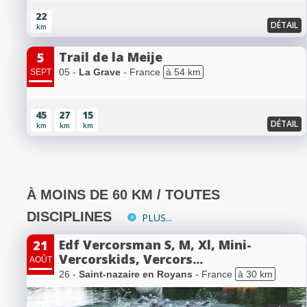
22
DÉTAIL
km
Trail de la Meije
5
05 -
La Grave
- France
à 54 km
SEPT
45
27
15
DÉTAIL
km
km
km
À MOINS DE 60 KM / TOUTES
DISCIPLINES
PLUS...
Edf Vercorsman S, M, Xl, Mini-
21
Vercorskids, Vercors...
AOÛT
26 -
Saint-nazaire en Royans
- France
à 30 km