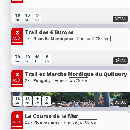
18
10
9
DÉTAIL
km
km
km
Trail des 6 Burons
8
15 -
Riom Ès Montagnes
- France
à 234 km
AOÛT
79
29
16
8
DÉTAIL
km
km
km
km
Trail et Marche Nordique du Quiloury
8
22 -
Penguily
- France
à 722 km
AOÛT
18
13
9
7
DÉTAIL
km
km
km
km
La Course de la Mer
8
22 -
Ploubazlanec
- France
à 780 km
AOÛT