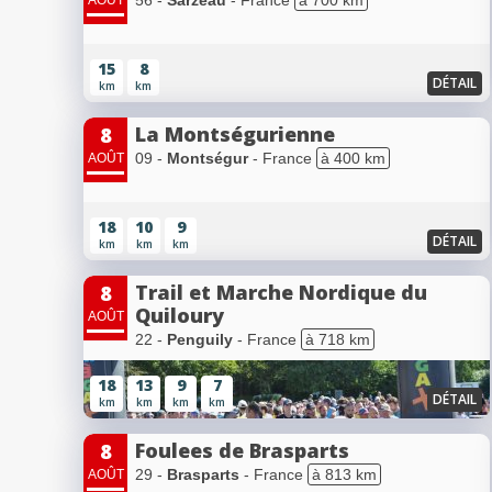
15
8
DÉTAIL
km
km
La Montségurienne
8
09 -
Montségur
- France
à 400 km
AOÛT
18
10
9
DÉTAIL
km
km
km
Trail et Marche Nordique du
8
Quiloury
AOÛT
22 -
Penguily
- France
à 718 km
18
13
9
7
DÉTAIL
km
km
km
km
Foulees de Brasparts
8
29 -
Brasparts
- France
à 813 km
AOÛT