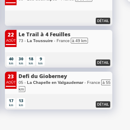
DÉTAIL
Le Trail à 4 Feuilles
22
73 -
La Toussuire
- France
à 49 km
AOÛT
40
30
18
9
DÉTAIL
km
km
km
km
Defi du Gioberney
23
05 -
La Chapelle en Valgaudemar
- France
à 55
AOÛT
km
17
13
DÉTAIL
km
km