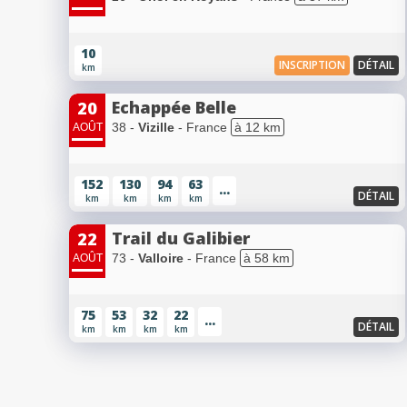
10
INSCRIPTION
DÉTAIL
km
Echappée Belle
20
38 -
Vizille
- France
à 12 km
AOÛT
152
130
94
63
...
DÉTAIL
km
km
km
km
Trail du Galibier
22
73 -
Valloire
- France
à 58 km
AOÛT
75
53
32
22
...
DÉTAIL
km
km
km
km