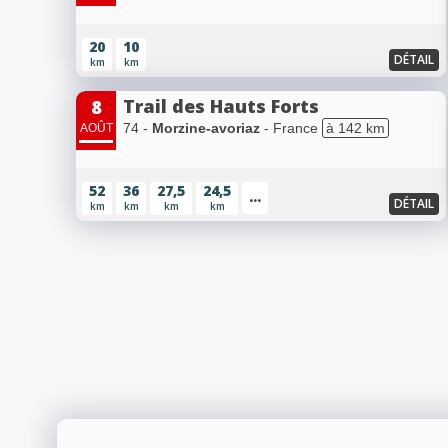
20
10
DÉTAIL
km
km
Trail des Hauts Forts
8
74 -
Morzine-avoriaz
- France
à 142 km
AOÛT
52
36
27,5
24,5
...
DÉTAIL
km
km
km
km