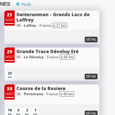
INES
PLUS...
Swimrunman - Grands Lacs de
23
Laffrey
AOÛT
38 -
Laffrey
- France
à 17 km
DÉTAIL
Grande Trace Dévoluy Eté
29
05 -
Le Dévoluy
- France
à 56 km
AOÛT
22
DÉTAIL
km
Course de la Rosiere
30
38 -
Pontcharra
- France
à 40 km
AOÛT
10
5
2
1
DÉTAIL
km
km
km
km