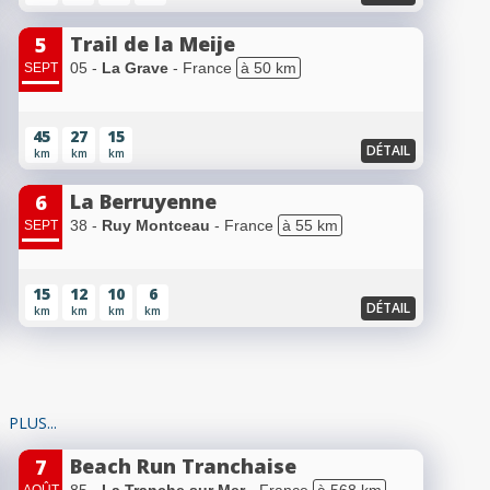
Trail de la Meije
5
05 -
La Grave
- France
à 50 km
SEPT
45
27
15
DÉTAIL
km
km
km
La Berruyenne
6
38 -
Ruy Montceau
- France
à 55 km
SEPT
15
12
10
6
DÉTAIL
km
km
km
km
PLUS...
Beach Run Tranchaise
7
85 -
La Tranche sur Mer
- France
à 568 km
AOÛT