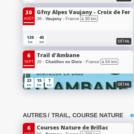
Gfny Alpes Vaujany - Croix de Fer
30
38 -
Vaujany
- France
à 30 km
AOÛT
120
45
DÉTAIL
km
km
Trail d'Ambane
6
26 -
Chatillon en Diois
- France
à 54 km
SEPT
23
15
7
DÉTAIL
km
km
km
AUTRES
/ TRAIL, COURSE NATURE
Courses Nature de Brillac
6
56 -
Sarzeau
- France
à 700 km
AOÛT