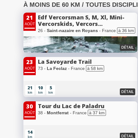
À MOINS DE 60 KM / TOUTES DISCIPL
Edf Vercorsman S, M, Xl, Mini-
21
Vercorskids, Vercors...
AOÛT
26 -
Saint-nazaire en Royans
- France
à 36 km
DÉTAIL
La Savoyarde Trail
23
73 -
La Feclaz
- France
à 58 km
AOÛT
21
10
5
DÉTAIL
km
km
km
Tour du Lac de Paladru
30
38 -
Montferrat
- France
à 37 km
AOÛT
14
DÉTAIL
km