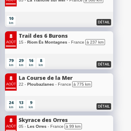
10
DÉTAIL
km
Trail des 6 Burons
8
15 -
Riom Ès Montagnes
- France
à 237 km
AOÛT
79
29
16
8
DÉTAIL
km
km
km
km
La Course de la Mer
8
22 -
Ploubazlanec
- France
à 775 km
AOÛT
24
13
9
DÉTAIL
km
km
km
Skyrace des Orres
8
05 -
Les Orres
- France
à 99 km
AOÛT