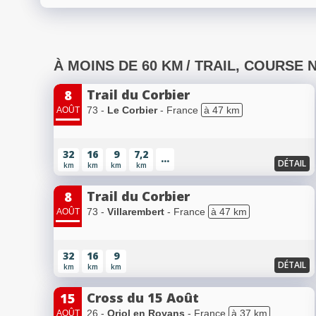
À MOINS DE 60 KM
/ TRAIL, COURSE 
Trail du Corbier
8
73 -
Le Corbier
- France
à 47 km
AOÛT
32
16
9
7,2
...
DÉTAIL
km
km
km
km
Trail du Corbier
8
73 -
Villarembert
- France
à 47 km
AOÛT
32
16
9
DÉTAIL
km
km
km
Cross du 15 Août
15
26 -
Oriol en Royans
- France
à 37 km
AOÛT