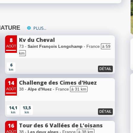
NATURE
PLUS...
Kv du Cheval
8
73 -
Saint François Longchamp
- France
à 59
AOÛT
km
6
DÉTAIL
km
Challenge des Cimes d'Huez
14
38 -
Alpe d'Huez
- France
à 31 km
AOÛT
14,1
13,5
DÉTAIL
km
km
Tour des 6 Vallées de L’oisans
16
38 -
Les deux alpes
- France
à 38 km
AOÛT