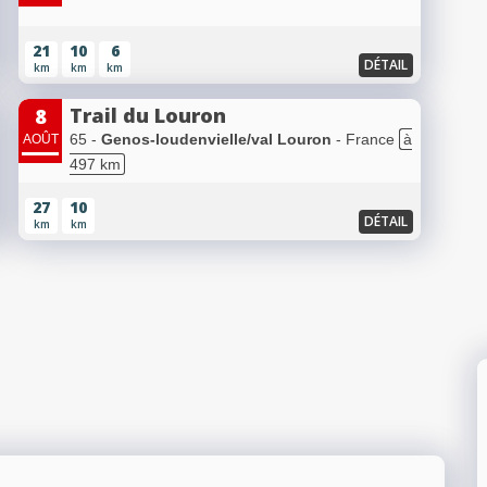
21
10
6
DÉTAIL
km
km
km
Trail du Louron
8
65 -
Genos-loudenvielle/val Louron
- France
à
AOÛT
497 km
27
10
DÉTAIL
km
km