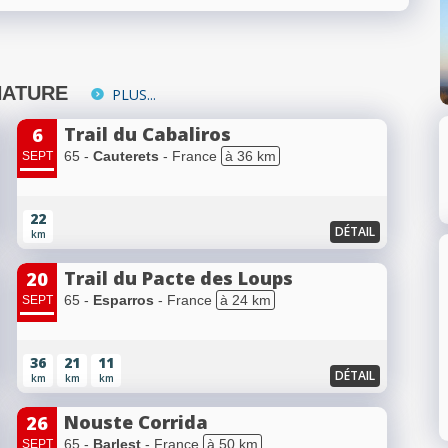
NATURE
PLUS...
Trail du Cabaliros
6
65 -
Cauterets
- France
à 36 km
SEPT
22
DÉTAIL
km
Trail du Pacte des Loups
20
65 -
Esparros
- France
à 24 km
SEPT
36
21
11
DÉTAIL
km
km
km
Nouste Corrida
26
65 -
Barlest
- France
à 50 km
SEPT