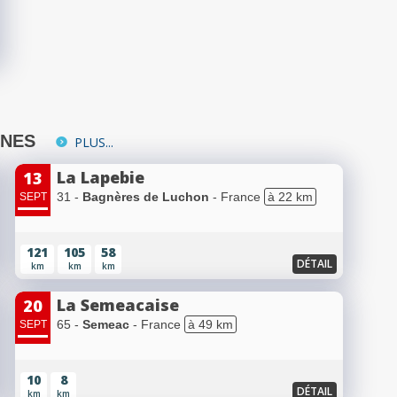
INES
PLUS...
La Lapebie
13
31 -
Bagnères de Luchon
- France
à 22 km
SEPT
121
105
58
DÉTAIL
km
km
km
La Semeacaise
20
65 -
Semeac
- France
à 49 km
SEPT
10
8
DÉTAIL
km
km