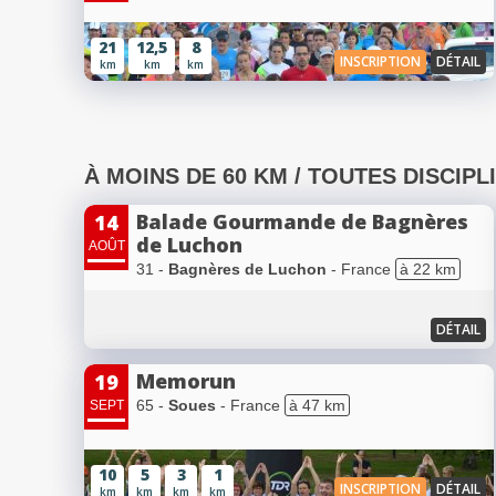
21
12,5
8
INSCRIPTION
DÉTAIL
km
km
km
À MOINS DE 60 KM / TOUTES DISCIPL
Balade Gourmande de Bagnères
14
de Luchon
AOÛT
31 -
Bagnères de Luchon
- France
à 22 km
DÉTAIL
Memorun
19
65 -
Soues
- France
à 47 km
SEPT
10
5
3
1
INSCRIPTION
DÉTAIL
km
km
km
km