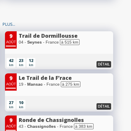
PLUS...
Trail de Dormillousse
9
04 -
Seynes
- France
à 515 km
AOÛT
42
23
12
DÉTAIL
km
km
km
Le Trail de la F’race
9
19 -
Mansac
- France
à 275 km
AOÛT
27
10
DÉTAIL
km
km
Ronde de Chassignolles
9
43 -
Chassignolles
- France
à 383 km
AOÛT