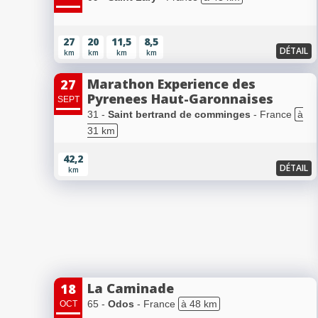
27
20
11,5
8,5
DÉTAIL
km
km
km
km
Marathon Experience des
27
Pyrenees Haut-Garonnaises
SEPT
31 -
Saint bertrand de comminges
- France
à
31 km
42,2
DÉTAIL
km
La Caminade
18
65 -
Odos
- France
à 48 km
OCT