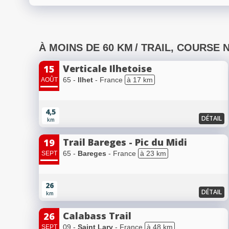
À MOINS DE 60 KM
/ TRAIL, COURSE 
Verticale Ilhetoise
15
65 -
Ilhet
- France
à 17 km
AOÛT
4,5
DÉTAIL
km
Trail Bareges - Pic du Midi
19
65 -
Bareges
- France
à 23 km
SEPT
26
DÉTAIL
km
Calabass Trail
26
09 -
Saint Lary
- France
à 48 km
SEPT