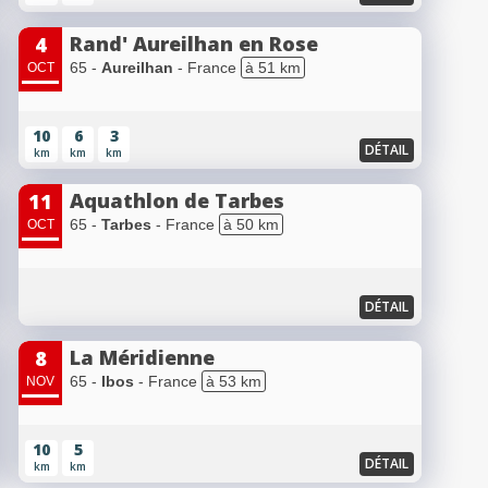
Rand' Aureilhan en Rose
4
65 -
Aureilhan
- France
à 51 km
OCT
10
6
3
DÉTAIL
km
km
km
Aquathlon de Tarbes
11
65 -
Tarbes
- France
à 50 km
OCT
DÉTAIL
La Méridienne
8
65 -
Ibos
- France
à 53 km
NOV
10
5
DÉTAIL
km
km