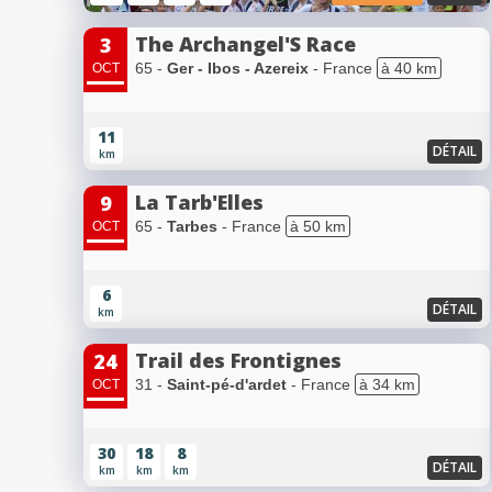
The Archangel'S Race
3
65 -
Ger - Ibos - Azereix
- France
à 40 km
OCT
11
DÉTAIL
km
La Tarb'Elles
9
65 -
Tarbes
- France
à 50 km
OCT
6
DÉTAIL
km
Trail des Frontignes
24
31 -
Saint-pé-d'ardet
- France
à 34 km
OCT
30
18
8
DÉTAIL
km
km
km