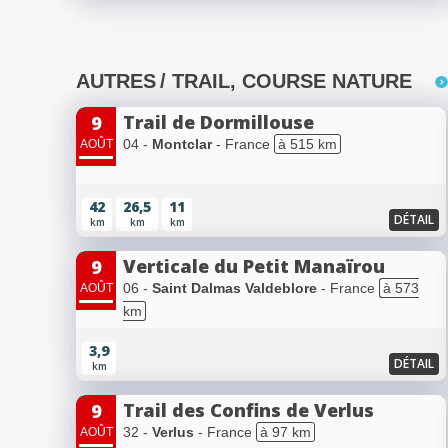
AUTRES
/ TRAIL, COURSE NATURE
Trail de Dormillouse
9
04 -
Montclar
- France
à 515 km
AOÛT
42
26,5
11
DÉTAIL
km
km
km
Verticale du Petit Manaïrou
9
06 -
Saint Dalmas Valdeblore
- France
à 573
AOÛT
km
3,9
DÉTAIL
km
Trail des Confins de Verlus
9
32 -
Verlus
- France
à 97 km
AOÛT