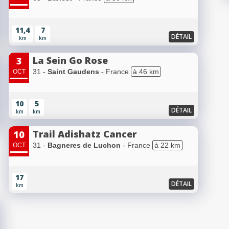
11,4
7
DÉTAIL
km
km
La Sein Go Rose
3
31 -
Saint Gaudens
- France
à 46 km
OCT
10
5
DÉTAIL
km
km
Trail Adishatz Cancer
10
31 -
Bagneres de Luchon
- France
à 22 km
OCT
17
DÉTAIL
km