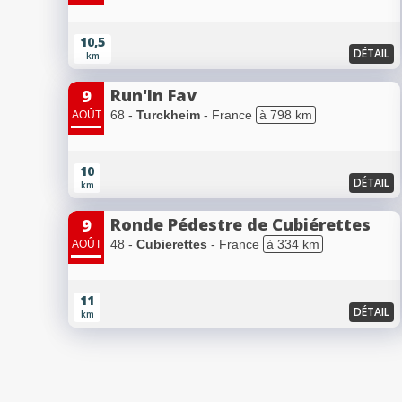
10,5
DÉTAIL
km
Run'In Fav
9
68 -
Turckheim
- France
à 798 km
AOÛT
10
DÉTAIL
km
Ronde Pédestre de Cubiérettes
9
48 -
Cubierettes
- France
à 334 km
AOÛT
11
DÉTAIL
km