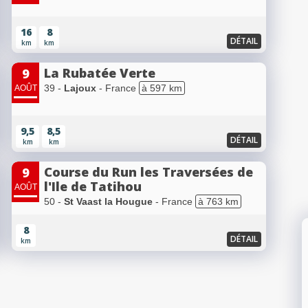
16
8
DÉTAIL
km
km
La Rubatée Verte
9
39 -
Lajoux
- France
à 597 km
AOÛT
9,5
8,5
DÉTAIL
km
km
Course du Run les Traversées de
9
l'Ile de Tatihou
AOÛT
50 -
St Vaast la Hougue
- France
à 763 km
8
DÉTAIL
km