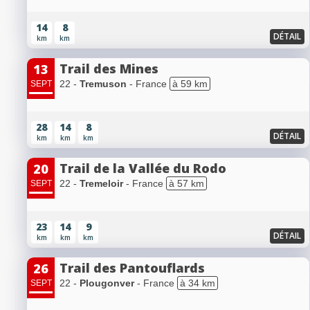
14
8
DÉTAIL
km
km
Trail des Mines
13
22 -
Tremuson
- France
à 59 km
SEPT
28
14
8
DÉTAIL
km
km
km
Trail de la Vallée du Rodo
20
22 -
Tremeloir
- France
à 57 km
SEPT
23
14
9
DÉTAIL
km
km
km
Trail des Pantouflards
26
22 -
Plougonver
- France
à 34 km
SEPT