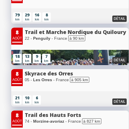
79
29
16
8
DÉTAIL
km
km
km
km
Trail et Marche Nordique du Quiloury
8
22 -
Penguily
- France
à 90 km
AOÛT
18
13
9
7
DÉTAIL
km
km
km
km
Skyrace des Orres
8
05 -
Les Orres
- France
à 905 km
AOÛT
21
10
6
DÉTAIL
km
km
km
Trail des Hauts Forts
8
74 -
Morzine-avoriaz
- France
à 827 km
AOÛT