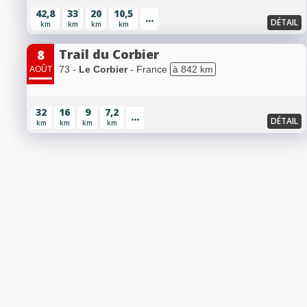
42,8
33
20
10,5
...
DÉTAIL
km
km
km
km
Trail du Corbier
8
73 -
Le Corbier
- France
à 842 km
AOÛT
32
16
9
7,2
...
DÉTAIL
km
km
km
km