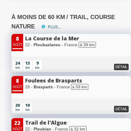
À MOINS DE 60 KM
/ TRAIL, COURSE
NATURE
PLUS...
La Course de la Mer
8
22 -
Ploubazlanec
- France
à 39 km
AOÛT
24
13
9
DÉTAIL
km
km
km
Foulees de Brasparts
8
29 -
Brasparts
- France
à 59 km
AOÛT
20
10
DÉTAIL
km
km
Trail de l'Algue
22
22 -
Pleubian
- France
à 32 km
AOÛT