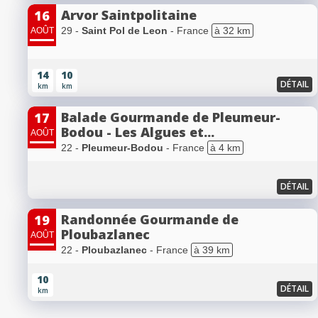
Arvor Saintpolitaine
16
29 -
Saint Pol de Leon
- France
à 32 km
AOÛT
14
10
DÉTAIL
km
km
Balade Gourmande de Pleumeur-
17
Bodou - Les Algues et...
AOÛT
22 -
Pleumeur-Bodou
- France
à 4 km
DÉTAIL
Randonnée Gourmande de
19
Ploubazlanec
AOÛT
22 -
Ploubazlanec
- France
à 39 km
10
DÉTAIL
km