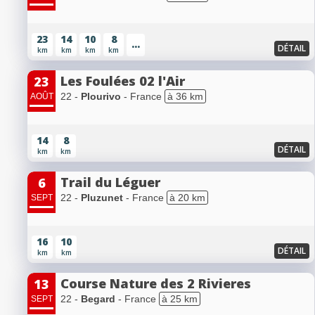
23
14
10
8
...
DÉTAIL
km
km
km
km
Les Foulées 02 l'Air
23
22 -
Plourivo
- France
à 36 km
AOÛT
14
8
DÉTAIL
km
km
Trail du Léguer
6
22 -
Pluzunet
- France
à 20 km
SEPT
16
10
DÉTAIL
km
km
Course Nature des 2 Rivieres
13
22 -
Begard
- France
à 25 km
SEPT