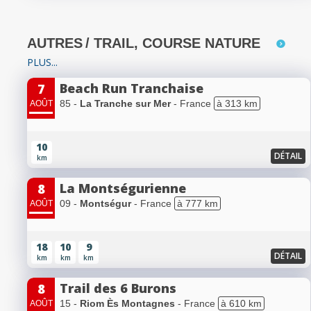
AUTRES
/ TRAIL, COURSE NATURE
PLUS...
Beach Run Tranchaise
7
85 -
La Tranche sur Mer
- France
à 313 km
AOÛT
10
DÉTAIL
km
La Montségurienne
8
09 -
Montségur
- France
à 777 km
AOÛT
18
10
9
DÉTAIL
km
km
km
Trail des 6 Burons
8
15 -
Riom Ès Montagnes
- France
à 610 km
AOÛT