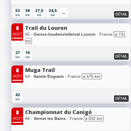
52
36
27,5
24,5
...
DÉTAIL
km
km
km
km
Trail du Louron
8
65 -
Genos-loudenvielle/val Louron
- France
à 731
AOÛT
km
27
10
DÉTAIL
km
km
Muga Trail
8
64 -
Sainte Engrace
- France
à 675 km
AOÛT
42
DÉTAIL
km
Championnat du Canigó
8
66 -
Vernet les Bains
- France
à 832 km
AOÛT