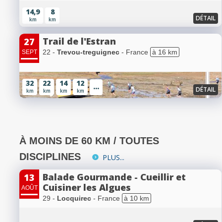
14,9
8
DÉTAIL
km
km
Trail de l'Estran
27
22 -
Trevou-treguignec
- France
à 16 km
SEPT
32
22
14
12
...
DÉTAIL
km
km
km
km
À MOINS DE 60 KM / TOUTES
DISCIPLINES
PLUS...
Balade Gourmande - Cueillir et
13
Cuisiner les Algues
AOÛT
29 -
Locquirec
- France
à 10 km