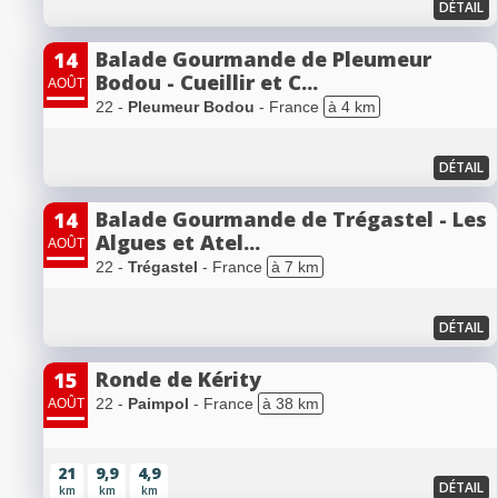
DÉTAIL
Balade Gourmande de Pleumeur
14
Bodou - Cueillir et C...
AOÛT
22 -
Pleumeur Bodou
- France
à 4 km
DÉTAIL
Balade Gourmande de Trégastel - Les
14
Algues et Atel...
AOÛT
22 -
Trégastel
- France
à 7 km
DÉTAIL
Ronde de Kérity
15
22 -
Paimpol
- France
à 38 km
AOÛT
21
9,9
4,9
DÉTAIL
km
km
km