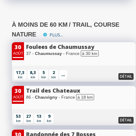
À MOINS DE 60 KM
/ TRAIL, COURSE
NATURE
PLUS...
Foulees de Chaumussay
30
37 -
Chaumussay
- France
à 30 km
AOÛT
17,3
8,3
5
2
...
DÉTAIL
km
km
km
km
Trail des Chateaux
30
86 -
Chauvigny
- France
à 18 km
AOÛT
53
27
13
9
DÉTAIL
km
km
km
km
Randonnée des 7 Bosses
30