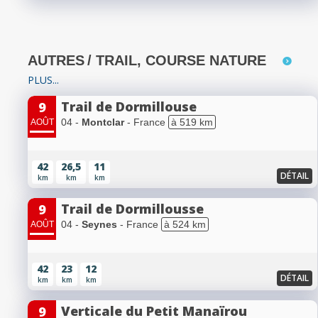
AUTRES
/ TRAIL, COURSE NATURE
PLUS...
Trail de Dormillouse
9
04 -
Montclar
- France
à 519 km
AOÛT
42
26,5
11
DÉTAIL
km
km
km
Trail de Dormillousse
9
04 -
Seynes
- France
à 524 km
AOÛT
42
23
12
DÉTAIL
km
km
km
Verticale du Petit Manaïrou
9