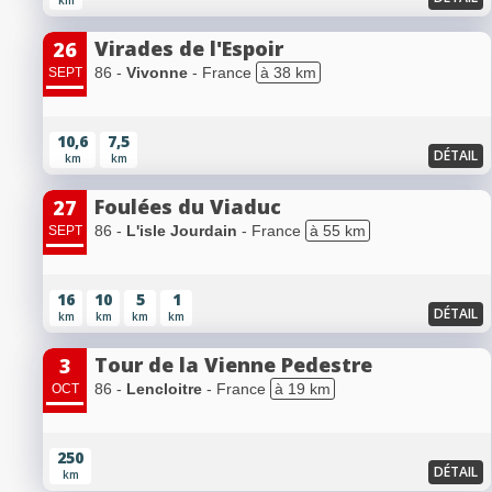
km
Virades de l'Espoir
26
86 -
Vivonne
- France
à 38 km
SEPT
10,6
7,5
DÉTAIL
km
km
Foulées du Viaduc
27
86 -
L'isle Jourdain
- France
à 55 km
SEPT
16
10
5
1
DÉTAIL
km
km
km
km
Tour de la Vienne Pedestre
3
86 -
Lencloitre
- France
à 19 km
OCT
250
DÉTAIL
km