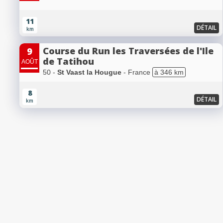
11
DÉTAIL
km
Course du Run les Traversées de l'Ile
9
de Tatihou
AOÛT
50 -
St Vaast la Hougue
- France
à 346 km
8
DÉTAIL
km