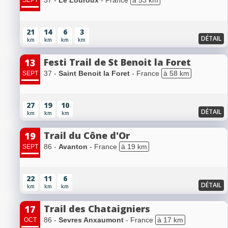
37 -
Le Louroux
- France
à 53 km
SEPT
21
14
6
3
DÉTAIL
km
km
km
km
Festi Trail de St Benoit la Foret
13
37 -
Saint Benoit la Foret
- France
à 58 km
SEPT
27
19
10
DÉTAIL
km
km
km
Trail du Cône d'Or
19
86 -
Avanton
- France
à 19 km
SEPT
22
11
6
DÉTAIL
km
km
km
Trail des Chataigniers
17
86 -
Sevres Anxaumont
- France
à 17 km
OCT