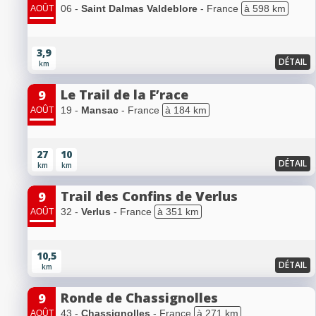
06 -
Saint Dalmas Valdeblore
- France
à 598 km
AOÛT
3,9
DÉTAIL
km
Le Trail de la F’race
9
19 -
Mansac
- France
à 184 km
AOÛT
27
10
DÉTAIL
km
km
Trail des Confins de Verlus
9
32 -
Verlus
- France
à 351 km
AOÛT
10,5
DÉTAIL
km
Ronde de Chassignolles
9
43 -
Chassignolles
- France
à 271 km
AOÛT