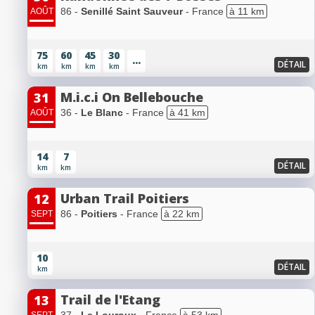
86 -
Senillé Saint Sauveur
- France
à 11 km
AOÛT
75
60
45
30
...
DÉTAIL
km
km
km
km
M.i.c.i On Bellebouche
31
36 -
Le Blanc
- France
à 41 km
AOÛT
14
7
DÉTAIL
km
km
Urban Trail Poitiers
12
86 -
Poitiers
- France
à 22 km
SEPT
10
DÉTAIL
km
Trail de l'Etang
13