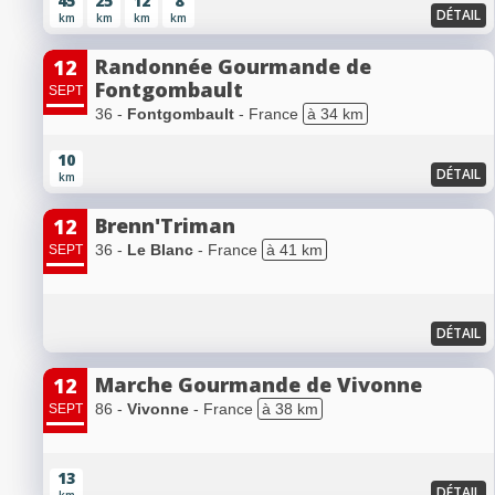
45
25
12
8
DÉTAIL
km
km
km
km
Randonnée Gourmande de
12
Fontgombault
SEPT
36 -
Fontgombault
- France
à 34 km
10
DÉTAIL
km
Brenn'Triman
12
36 -
Le Blanc
- France
à 41 km
SEPT
DÉTAIL
Marche Gourmande de Vivonne
12
86 -
Vivonne
- France
à 38 km
SEPT
13
DÉTAIL