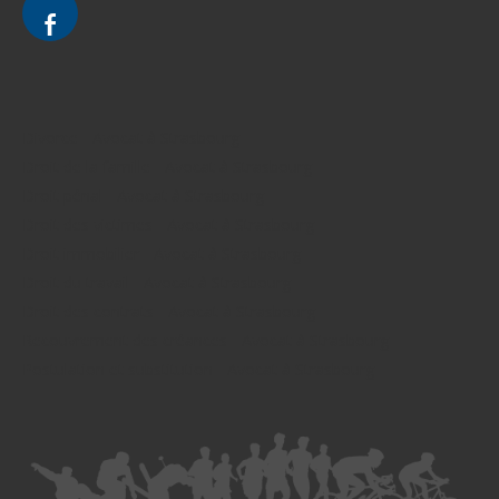
Divorce - Avocat à Strasbourg
Droit de la famille - Avocat à Strasbourg
Droit pénal - Avocat à Strasbourg
Droit des victimes - Avocat à Strasbourg
Droit immobilier - Avocat à Strasbourg
Droit du travail - Avocat à Strasbourg
Droit des contrats - Avocat à Strasbourg
Recouvrement des créances - Avocat à Strasbourg
Postulation et substitution - Avocat à Strasbourg