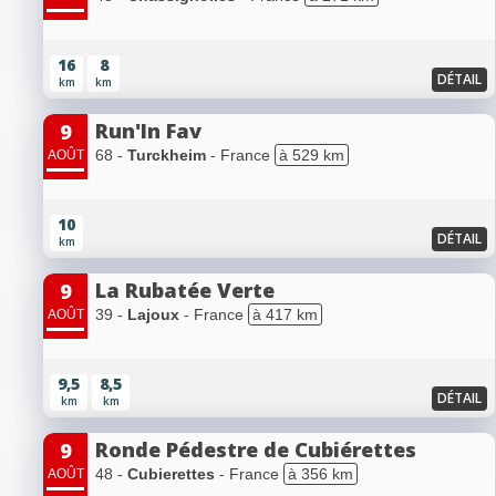
16
8
DÉTAIL
km
km
Run'In Fav
9
68 -
Turckheim
- France
à 529 km
AOÛT
10
DÉTAIL
km
La Rubatée Verte
9
39 -
Lajoux
- France
à 417 km
AOÛT
9,5
8,5
DÉTAIL
km
km
Ronde Pédestre de Cubiérettes
9
48 -
Cubierettes
- France
à 356 km
AOÛT