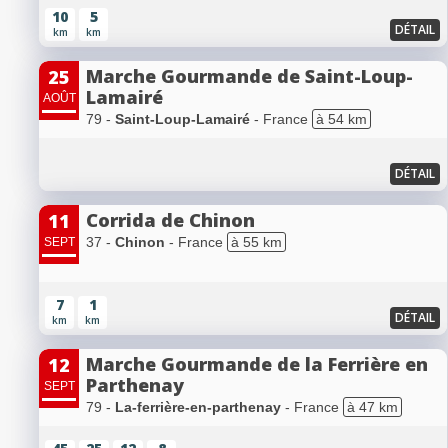
10
5
DÉTAIL
km
km
Marche Gourmande de Saint-Loup-
25
Lamairé
AOÛT
79 -
Saint-Loup-Lamairé
- France
à 54 km
DÉTAIL
Corrida de Chinon
11
37 -
Chinon
- France
à 55 km
SEPT
7
1
DÉTAIL
km
km
Marche Gourmande de la Ferrière en
12
Parthenay
SEPT
79 -
La-ferrière-en-parthenay
- France
à 47 km