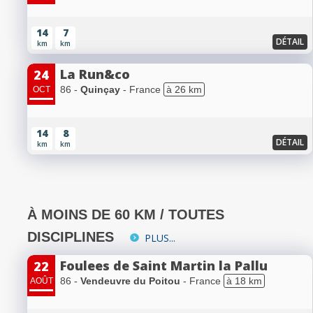
14
7
DÉTAIL
km
km
La Run&co
24
86 -
Quinçay
- France
à 26 km
OCT
14
8
DÉTAIL
km
km
À MOINS DE 60 KM / TOUTES
DISCIPLINES
PLUS...
Foulees de Saint Martin la Pallu
22
86 -
Vendeuvre du Poitou
- France
à 18 km
AOÛT