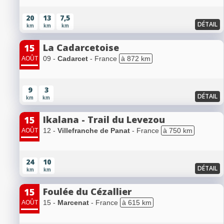
20
13
7,5
DÉTAIL
km
km
km
La Cadarcetoise
15
09 -
Cadarcet
- France
à 872 km
AOÛT
9
3
DÉTAIL
km
km
Ikalana - Trail du Levezou
15
12 -
Villefranche de Panat
- France
à 750 km
AOÛT
24
10
DÉTAIL
km
km
Foulée du Cézallier
15
15 -
Marcenat
- France
à 615 km
AOÛT