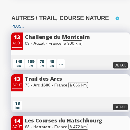
AUTRES
/ TRAIL, COURSE NATURE
PLUS...
Challenge du Montcalm
13
09 -
Auzat
- France
à 900 km
AOÛT
140
109
70
40
...
DÉTAIL
km
km
km
km
Trail des Arcs
13
73 -
Arc 1600
- France
à 666 km
AOÛT
18
DÉTAIL
km
Les Courses du Hatschbourg
14
68 -
Hattstatt
- France
à 472 km
AOÛT