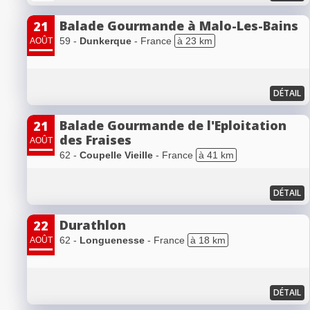
Balade Gourmande à Malo-Les-Bains
21
59 -
Dunkerque
- France
à 23 km
AOÛT
DÉTAIL
Balade Gourmande de l'Eploitation
21
des Fraises
AOÛT
62 -
Coupelle Vieille
- France
à 41 km
DÉTAIL
Durathlon
22
62 -
Longuenesse
- France
à 18 km
AOÛT
DÉTAIL