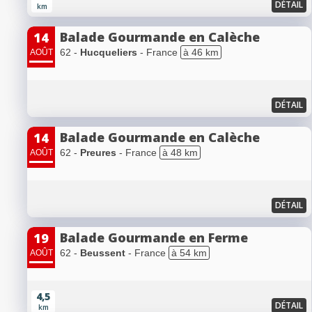
DÉTAIL
km
Balade Gourmande en Calèche
14
62 -
Hucqueliers
- France
à 46 km
AOÛT
DÉTAIL
Balade Gourmande en Calèche
14
62 -
Preures
- France
à 48 km
AOÛT
DÉTAIL
Balade Gourmande en Ferme
19
62 -
Beussent
- France
à 54 km
AOÛT
4,5
DÉTAIL
km