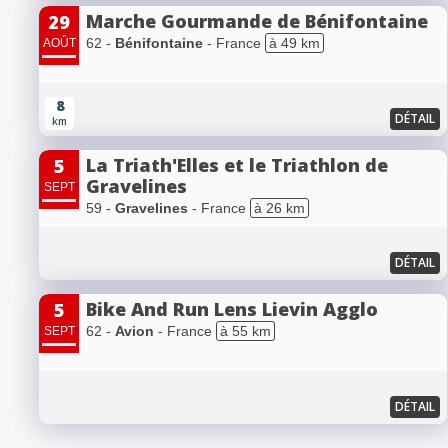
Marche Gourmande de Bénifontaine
29
62 -
Bénifontaine
- France
à 49 km
AOÛT
8
DÉTAIL
km
La Triath'Elles et le Triathlon de
5
Gravelines
SEPT
59 -
Gravelines
- France
à 26 km
DÉTAIL
Bike And Run Lens Lievin Agglo
5
62 -
Avion
- France
à 55 km
SEPT
DÉTAIL