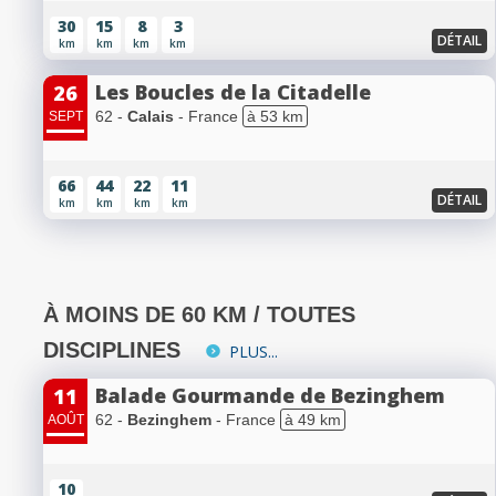
30
15
8
3
DÉTAIL
km
km
km
km
Les Boucles de la Citadelle
26
62 -
Calais
- France
à 53 km
SEPT
66
44
22
11
DÉTAIL
km
km
km
km
À MOINS DE 60 KM / TOUTES
DISCIPLINES
PLUS...
Balade Gourmande de Bezinghem
11
62 -
Bezinghem
- France
à 49 km
AOÛT
10