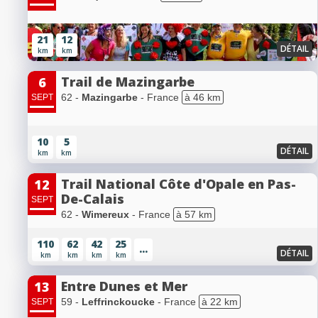
21
12
DÉTAIL
km
km
Trail de Mazingarbe
6
62 -
Mazingarbe
- France
à 46 km
SEPT
10
5
DÉTAIL
km
km
Trail National Côte d'Opale en Pas-
12
De-Calais
SEPT
62 -
Wimereux
- France
à 57 km
110
62
42
25
...
DÉTAIL
km
km
km
km
Entre Dunes et Mer
13
59 -
Leffrinckoucke
- France
à 22 km
SEPT