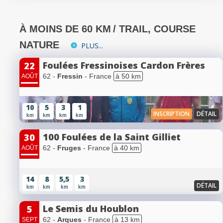
À MOINS DE 60 KM
/ TRAIL, COURSE
NATURE
PLUS...
Foulées Fressinoises Cardon Frères
22
62 -
Fressin
- France
à 50 km
AOÛT
10
5
3
1
INSCRIPTION
DÉTAIL
km
km
km
km
100 Foulées de la Saint Gilliet
30
62 -
Fruges
- France
à 40 km
AOÛT
14
8
5,5
3
DÉTAIL
km
km
km
km
Le Semis du Houblon
5
62 -
Arques
- France
à 13 km
SEPT