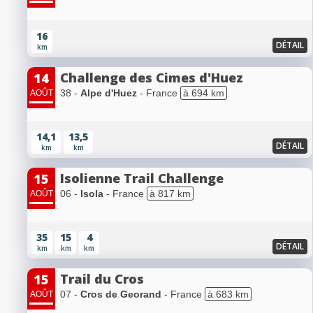
16
DÉTAIL
km
Challenge des Cimes d'Huez
14
38 -
Alpe d'Huez
- France
à 694 km
AOÛT
14,1
13,5
DÉTAIL
km
km
Isolienne Trail Challenge
15
06 -
Isola
- France
à 817 km
AOÛT
35
15
4
DÉTAIL
km
km
km
Trail du Cros
15
07 -
Cros de Georand
- France
à 683 km
AOÛT