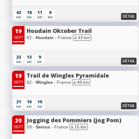
42
18
11
6
DÉTAIL
km
km
km
km
Houdain Oktober Trail
19
62 -
Houdain
- France
à 43 km
SEPT
23
13
9
DÉTAIL
km
km
km
Trail de Wingles Pyramidale
19
62 -
Wingles
- France
à 49 km
SEPT
21
16
10
DÉTAIL
km
km
km
Jogging des Pommiers (jog Pom)
20
59 -
Sercus
- France
à 15 km
SEPT