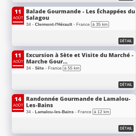
Balade Gourmande - Les Échappées du
11
Salagou
AOÛT
34 -
Clermont-l'Hérault
- France
à 35 km
DÉTAIL
Excursion à Sète et Visite du Marché -
11
Marche Gour...
AOÛT
34 -
Sète
- France
à 55 km
DÉTAIL
Randonnée Gourmande de Lamalou-
14
Les-Bains
AOÛT
34 -
Lamalou-les-Bains
- France
à 12 km
DÉTAIL