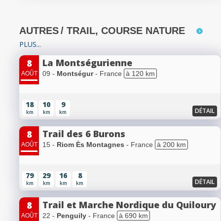
AUTRES
/ TRAIL, COURSE NATURE
PLUS...
La Montségurienne
8
09 -
Montségur
- France
à 120 km
AOÛT
18
10
9
DÉTAIL
km
km
km
Trail des 6 Burons
8
15 -
Riom Ès Montagnes
- France
à 200 km
AOÛT
79
29
16
8
DÉTAIL
km
km
km
km
Trail et Marche Nordique du Quiloury
8
22 -
Penguily
- France
à 690 km
AOÛT