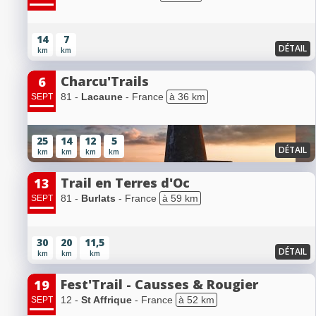
14
7
DÉTAIL
km
km
Charcu'Trails
6
81 -
Lacaune
- France
à 36 km
SEPT
25
14
12
5
DÉTAIL
km
km
km
km
Trail en Terres d'Oc
13
81 -
Burlats
- France
à 59 km
SEPT
30
20
11,5
DÉTAIL
km
km
km
Fest'Trail - Causses & Rougier
19
12 -
St Affrique
- France
à 52 km
SEPT