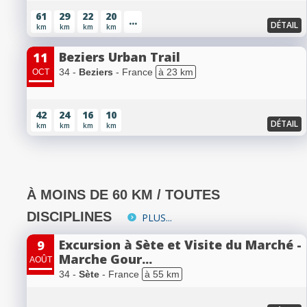
61
29
22
20
...
DÉTAIL
km
km
km
km
Beziers Urban Trail
11
34 -
Beziers
- France
à 23 km
OCT
42
24
16
10
DÉTAIL
km
km
km
km
À MOINS DE 60 KM / TOUTES
DISCIPLINES
PLUS...
Excursion à Sète et Visite du Marché -
9
Marche Gour...
AOÛT
34 -
Sète
- France
à 55 km