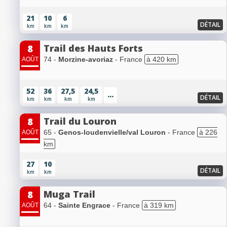
21
10
6
DÉTAIL
km
km
km
Trail des Hauts Forts
8
74 -
Morzine-avoriaz
- France
à 420 km
AOÛT
52
36
27,5
24,5
...
DÉTAIL
km
km
km
km
Trail du Louron
8
65 -
Genos-loudenvielle/val Louron
- France
à 226
AOÛT
km
27
10
DÉTAIL
km
km
Muga Trail
8
64 -
Sainte Engrace
- France
à 319 km
AOÛT