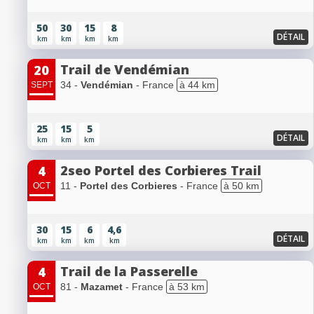
50
30
15
8
DÉTAIL
km
km
km
km
Trail de Vendémian
20
34 -
Vendémian
- France
à 44 km
SEPT
25
15
5
DÉTAIL
km
km
km
2seo Portel des Corbieres Trail
4
11 -
Portel des Corbieres
- France
à 50 km
OCT
30
15
6
4,6
DÉTAIL
km
km
km
km
Trail de la Passerelle
4
81 -
Mazamet
- France
à 53 km
OCT