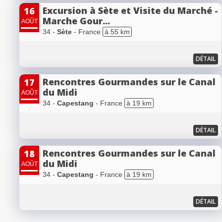
Excursion à Sète et Visite du Marché -
16
Marche Gour...
AOÛT
34 -
Sète
- France
à 55 km
DÉTAIL
Rencontres Gourmandes sur le Canal
17
du Midi
AOÛT
34 -
Capestang
- France
à 19 km
DÉTAIL
Rencontres Gourmandes sur le Canal
18
du Midi
AOÛT
34 -
Capestang
- France
à 19 km
DÉTAIL