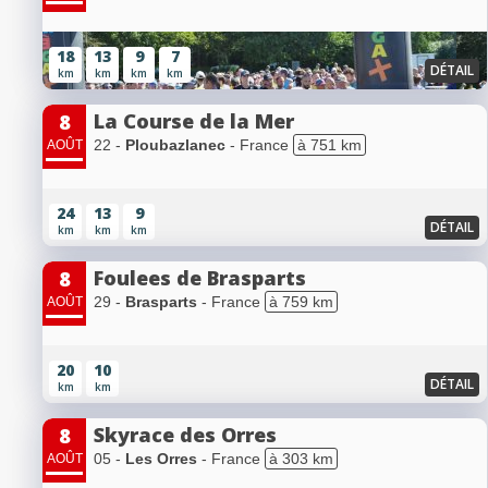
18
13
9
7
DÉTAIL
km
km
km
km
La Course de la Mer
8
22 -
Ploubazlanec
- France
à 751 km
AOÛT
24
13
9
DÉTAIL
km
km
km
Foulees de Brasparts
8
29 -
Brasparts
- France
à 759 km
AOÛT
20
10
DÉTAIL
km
km
Skyrace des Orres
8
05 -
Les Orres
- France
à 303 km
AOÛT