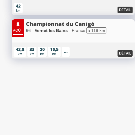
42
DÉTAIL
km
Championnat du Canigó
8
66 -
Vernet les Bains
- France
à 118 km
AOÛT
42,8
33
20
10,5
...
DÉTAIL
km
km
km
km