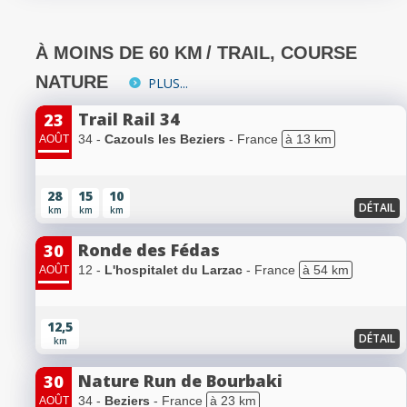
À MOINS DE 60 KM
/ TRAIL, COURSE
NATURE
PLUS...
Trail Rail 34
23
34 -
Cazouls les Beziers
- France
à 13 km
AOÛT
28
15
10
DÉTAIL
km
km
km
Ronde des Fédas
30
12 -
L'hospitalet du Larzac
- France
à 54 km
AOÛT
12,5
DÉTAIL
km
Nature Run de Bourbaki
30
34 -
Beziers
- France
à 23 km
AOÛT