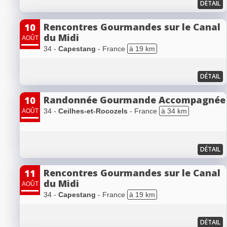
DÉTAIL
Rencontres Gourmandes sur le Canal
10
du Midi
AOÛT
34 -
Capestang
- France
à 19 km
DÉTAIL
Randonnée Gourmande Accompagnée
10
34 -
Ceilhes-et-Rocozels
- France
à 34 km
AOÛT
DÉTAIL
Rencontres Gourmandes sur le Canal
11
du Midi
AOÛT
34 -
Capestang
- France
à 19 km
DÉTAIL