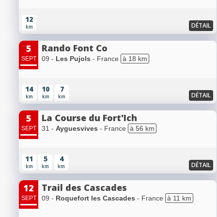
12
DÉTAIL
km
Rando Font Co
5
09 -
Les Pujols
- France
à 18 km
SEPT
14
10
7
DÉTAIL
km
km
km
La Course du Fort'Ich
5
31 -
Ayguesvives
- France
à 56 km
SEPT
11
5
4
DÉTAIL
km
km
km
Trail des Cascades
12
09 -
Roquefort les Cascades
- France
à 11 km
SEPT