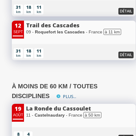
31
18
11
DÉTAIL
km
km
km
Trail des Cascades
12
09 -
Roquefort les Cascades
- France
à 11 km
SEPT
31
18
11
DÉTAIL
km
km
km
À MOINS DE 60 KM / TOUTES
DISCIPLINES
PLUS...
La Ronde du Cassoulet
19
11 -
Castelnaudary
- France
à 50 km
AOÛT
8
4