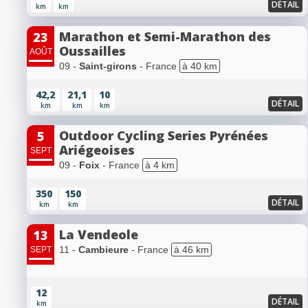
DÉTAIL
km
km
Marathon et Semi-Marathon des
23
Oussailles
AOÛT
09 -
Saint-girons
- France
à 40 km
42,2
21,1
10
DÉTAIL
km
km
km
Outdoor Cycling Series Pyrénées
5
Ariégeoises
SEPT
09 -
Foix
- France
à 4 km
350
150
DÉTAIL
km
km
La Vendeole
13
11 -
Cambieure
- France
à 46 km
SEPT
12
DÉTAIL
km