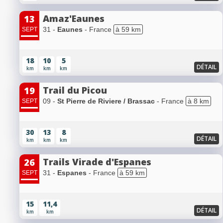
Amaz'Eaunes
13
31 -
Eaunes
- France
à 59 km
SEPT
18
10
5
DÉTAIL
km
km
km
Trail du Picou
19
09 -
St Pierre de Riviere / Brassac
- France
à 8 km
SEPT
30
13
8
DÉTAIL
km
km
km
Trails Virade d'Espanes
26
31 -
Espanes
- France
à 59 km
SEPT
15
11,4
DÉTAIL
km
km