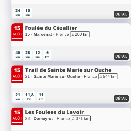
24
10
DÉTAIL
km
km
Foulée du Cézallier
15
15 -
Marcenat
- France
à 280 km
AOÛT
40
28
12
6
DÉTAIL
km
km
km
km
Trail de Sainte Marie sur Ouche
15
21 -
Sainte Marie sur Ouche
- France
à 544 km
AOÛT
21
11,8
11
DÉTAIL
km
km
km
Les Foulees du Lavoir
15
23 -
Domeyrot
- France
à 371 km
AOÛT