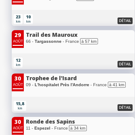
23
10
DÉTAIL
km
km
Trail des Mauroux
29
66 -
Targassonne
- France
à 57 km
AOÛT
12
DÉTAIL
km
Trophee de l'Isard
30
09 -
L'hospitalet Près l'Andorre
- France
à 41 km
AOÛT
15,8
DÉTAIL
km
Ronde des Sapins
30
11 -
Espezel
- France
à 34 km
AOÛT