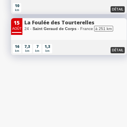
10
DÉTAIL
km
La Foulée des Tourterelles
15
24 -
Saint Geraud de Corps
- France
à 251 km
AOÛT
16
7,3
7
1,3
DÉTAIL
km
km
km
km