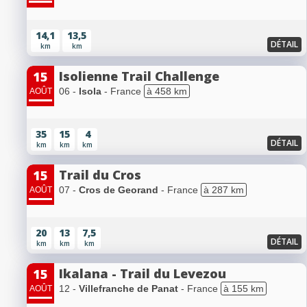
14,1
13,5
DÉTAIL
km
km
Isolienne Trail Challenge
15
06 -
Isola
- France
à 458 km
AOÛT
35
15
4
DÉTAIL
km
km
km
Trail du Cros
15
07 -
Cros de Georand
- France
à 287 km
AOÛT
20
13
7,5
DÉTAIL
km
km
km
Ikalana - Trail du Levezou
15
12 -
Villefranche de Panat
- France
à 155 km
AOÛT