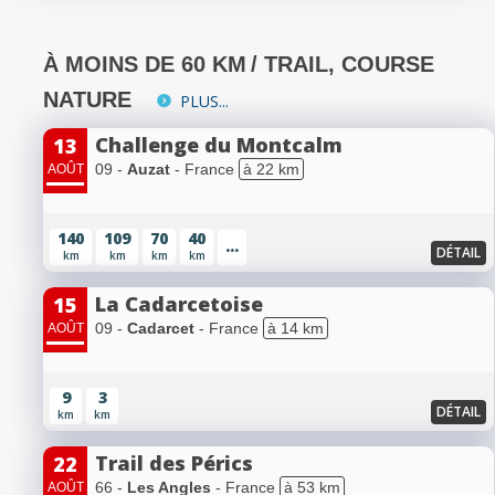
À MOINS DE 60 KM
/ TRAIL, COURSE
NATURE
PLUS...
Challenge du Montcalm
13
09 -
Auzat
- France
à 22 km
AOÛT
140
109
70
40
...
DÉTAIL
km
km
km
km
La Cadarcetoise
15
09 -
Cadarcet
- France
à 14 km
AOÛT
9
3
DÉTAIL
km
km
Trail des Pérics
22
66 -
Les Angles
- France
à 53 km
AOÛT