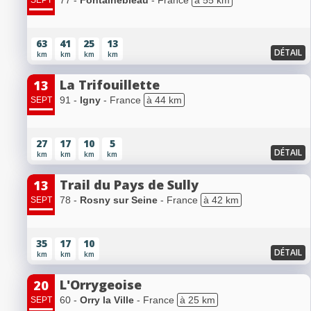
77 -
Fontainebleau
- France
à 55 km
SEPT
63
41
25
13
DÉTAIL
km
km
km
km
La Trifouillette
13
91 -
Igny
- France
à 44 km
SEPT
27
17
10
5
DÉTAIL
km
km
km
km
Trail du Pays de Sully
13
78 -
Rosny sur Seine
- France
à 42 km
SEPT
35
17
10
DÉTAIL
km
km
km
L'Orrygeoise
20
60 -
Orry la Ville
- France
à 25 km
SEPT