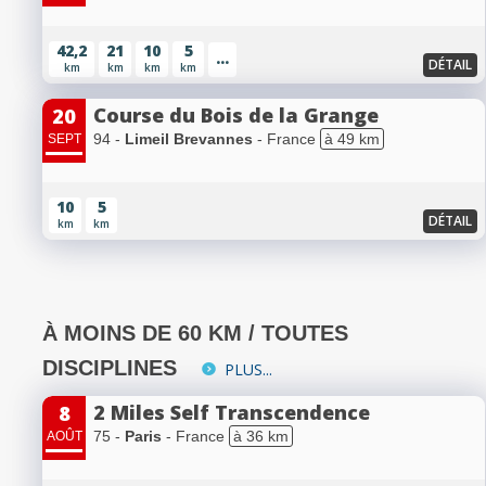
42,2
21
10
5
...
DÉTAIL
km
km
km
km
Course du Bois de la Grange
20
94 -
Limeil Brevannes
- France
à 49 km
SEPT
10
5
DÉTAIL
km
km
À MOINS DE 60 KM / TOUTES
DISCIPLINES
PLUS...
2 Miles Self Transcendence
8
75 -
Paris
- France
à 36 km
AOÛT