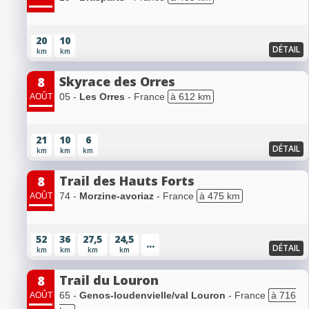
20
10
DÉTAIL
km
km
Skyrace des Orres
8
05 -
Les Orres
- France
à 612 km
AOÛT
21
10
6
DÉTAIL
km
km
km
Trail des Hauts Forts
8
74 -
Morzine-avoriaz
- France
à 475 km
AOÛT
52
36
27,5
24,5
...
DÉTAIL
km
km
km
km
Trail du Louron
8
65 -
Genos-loudenvielle/val Louron
- France
à 716
AOÛT