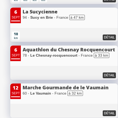
km
km
km
km
La Sucycienne
6
94 -
Sucy en Brie
- France
à 47 km
SEPT
10
DÉTAIL
km
Aquathlon du Chesnay Rocquencourt
6
78 -
Le Chesnay-rocquencourt
- France
à 33 km
SEPT
DÉTAIL
Marche Gourmande de le Vaumain
12
60 -
Le Vaumain
- France
à 32 km
SEPT
DÉTAIL