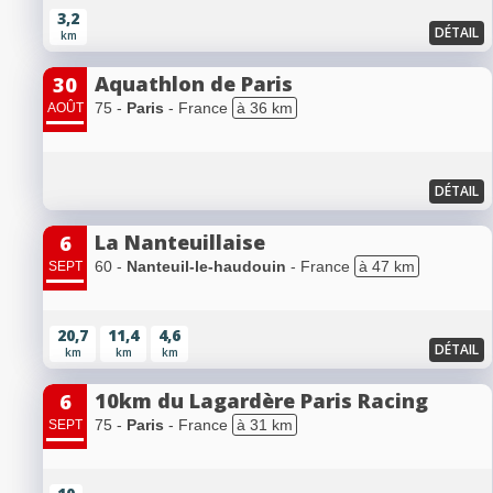
3,2
DÉTAIL
km
Aquathlon de Paris
30
75 -
Paris
- France
à 36 km
AOÛT
DÉTAIL
La Nanteuillaise
6
60 -
Nanteuil-le-haudouin
- France
à 47 km
SEPT
20,7
11,4
4,6
DÉTAIL
km
km
km
10km du Lagardère Paris Racing
6
75 -
Paris
- France
à 31 km
SEPT