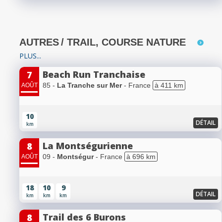
AUTRES
/ TRAIL, COURSE NATURE
PLUS...
Beach Run Tranchaise
7
85 -
La Tranche sur Mer
- France
à 411 km
AOÛT
10
DÉTAIL
km
La Montségurienne
8
09 -
Montségur
- France
à 696 km
AOÛT
18
10
9
DÉTAIL
km
km
km
Trail des 6 Burons
8