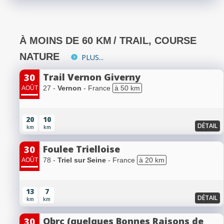
À MOINS DE 60 KM
/ TRAIL, COURSE
NATURE
PLUS...
Trail Vernon Giverny
30
27 -
Vernon
- France
à 50 km
AOÛT
20
10
DÉTAIL
km
km
Foulee Trielloise
30
78 -
Triel sur Seine
- France
à 20 km
AOÛT
13
7
DÉTAIL
km
km
Qbrc (quelques Bonnes Raisons de
30