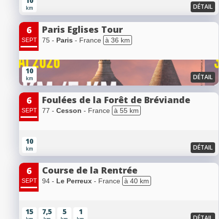
10
DÉTAIL
km
Paris Eglises Tour
6
75 -
Paris
- France
à 36 km
SEPT
10
DÉTAIL
km
Foulées de la Forêt de Bréviande
6
77 -
Cesson
- France
à 55 km
SEPT
10
DÉTAIL
km
Course de la Rentrée
6
94 -
Le Perreux
- France
à 40 km
SEPT
15
7,5
5
1
DÉTAIL