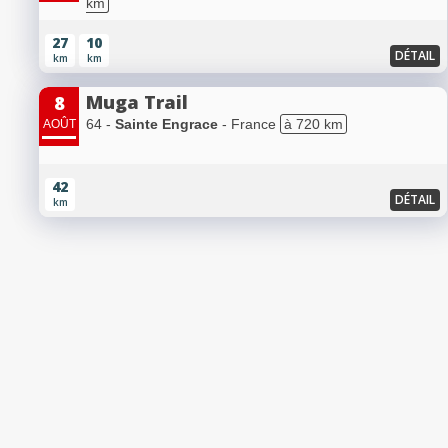
km
27
10
DÉTAIL
km
km
Muga Trail
8
64 -
Sainte Engrace
- France
à 720 km
AOÛT
42
DÉTAIL
km