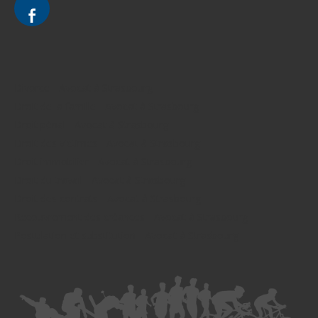
Divorce - Avocat à Strasbourg
Droit de la famille - Avocat à Strasbourg
Droit pénal - Avocat à Strasbourg
Droit des victimes - Avocat à Strasbourg
Droit immobilier - Avocat à Strasbourg
Droit du travail - Avocat à Strasbourg
Droit des contrats - Avocat à Strasbourg
Recouvrement des créances - Avocat à Strasbourg
Postulation et substitution - Avocat à Strasbourg