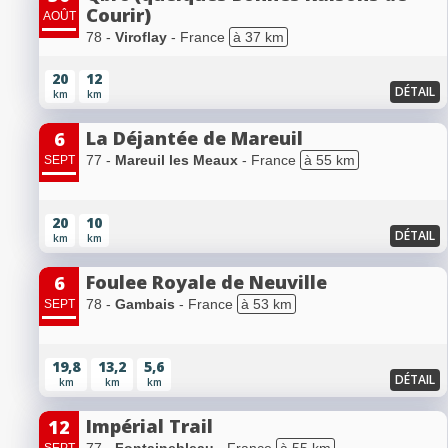
Courir)
AOÛT
78 -
Viroflay
- France
à 37 km
20
12
DÉTAIL
km
km
La Déjantée de Mareuil
6
77 -
Mareuil les Meaux
- France
à 55 km
SEPT
20
10
DÉTAIL
km
km
Foulee Royale de Neuville
6
78 -
Gambais
- France
à 53 km
SEPT
19,8
13,2
5,6
DÉTAIL
km
km
km
Impérial Trail
12