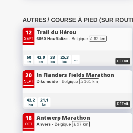
AUTRES
/ COURSE À PIED (SUR ROUT
Trail du Hérou
12
6660 Houffalize
- Belgique
à 62 km
SEPT
60
42,9
33
25,3
...
DÉTAIL
km
km
km
km
In Flanders Fields Marathon
20
Diksmuide
- Belgique
à 161 km
SEPT
42,2
21,1
DÉTAIL
km
km
Antwerp Marathon
18
Anvers
- Belgique
à 97 km
OCT