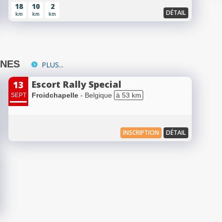
18
10
2
DÉTAIL
km
km
km
INES
PLUS...
Escort Rally Special
13
Froidchapelle
- Belgique
à 53 km
SEPT
INSCRIPTION
DÉTAIL