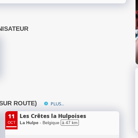
NISATEUR
(SUR ROUTE)
PLUS...
Les Crêtes la Hulpoises
11
La Hulpe
- Belgique
à 47 km
OCT