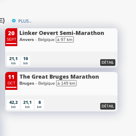
E)
PLUS...
Linker Oevert Semi-Marathon
20
Anvers
- Belgique
à 97 km
SEPT
21,1
10
DÉTAIL
km
km
The Great Bruges Marathon
11
Bruges
- Belgique
à 149 km
OCT
42,2
21,1
8
DÉTAIL
km
km
km