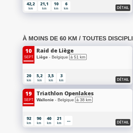
42,2
21,1
10
6
DÉTAIL
km
km
km
km
À MOINS DE 60 KM / TOUTES DISCIPL
Raid de Liège
10
Liège
- Belgique
à 51 km
SEPT
20
5,2
3,5
3
DÉTAIL
km
km
km
km
Triathlon Openlakes
19
Wallonie
- Belgique
à 38 km
SEPT
92
90
40
21
...
DÉTAIL
km
km
km
km