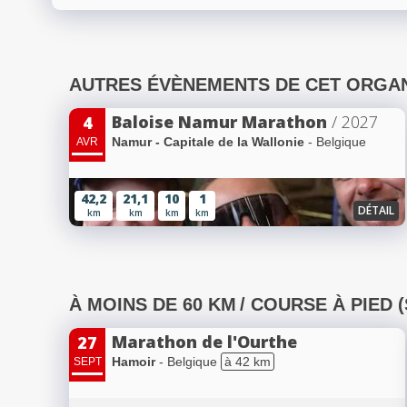
AUTRES ÉVÈNEMENTS DE CET ORGA
Baloise Namur Marathon
/ 2027
4
Namur - Capitale de la Wallonie
- Belgique
AVR
42,2
21,1
10
1
DÉTAIL
km
km
km
km
À MOINS DE 60 KM
/ COURSE À PIED 
Marathon de l'Ourthe
27
Hamoir
- Belgique
à 42 km
SEPT