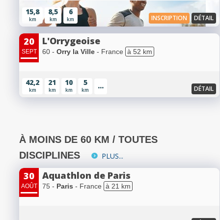
15,8
8,5
6
INSCRIPTION
DÉTAIL
km
km
km
L'Orrygeoise
20
60 -
Orry la Ville
- France
à 52 km
SEPT
42,2
21
10
5
...
DÉTAIL
km
km
km
km
À MOINS DE 60 KM / TOUTES
DISCIPLINES
PLUS...
Aquathlon de Paris
30
75 -
Paris
- France
à 21 km
AOÛT