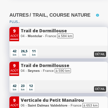
AUTRES
/ TRAIL, COURSE NATURE
PLUS...
Trail de Dormillouse
9
04 -
Montclar
- France
à 584 km
AOÛT
42
26,5
11
DÉTAIL
km
km
km
Trail de Dormillousse
9
04 -
Seynes
- France
à 590 km
AOÛT
42
23
12
DÉTAIL
km
km
km
Verticale du Petit Manaïrou
9
06 -
Saint Dalmas Valdeblore
- France
à 653 km
AOÛT