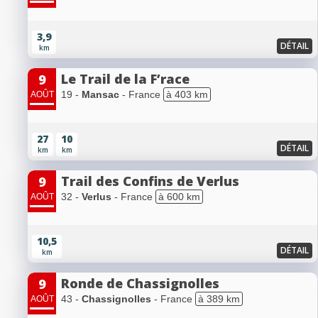
3,9
DÉTAIL
km
Le Trail de la F’race
9
19 -
Mansac
- France
à 403 km
AOÛT
27
10
DÉTAIL
km
km
Trail des Confins de Verlus
9
32 -
Verlus
- France
à 600 km
AOÛT
10,5
DÉTAIL
km
Ronde de Chassignolles
9
43 -
Chassignolles
- France
à 389 km
AOÛT