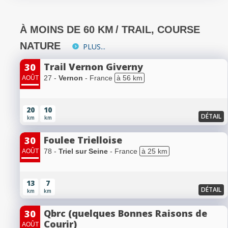
À MOINS DE 60 KM
/ TRAIL, COURSE
NATURE
PLUS...
Trail Vernon Giverny
30
27 -
Vernon
- France
à 56 km
AOÛT
20
10
DÉTAIL
km
km
Foulee Trielloise
30
78 -
Triel sur Seine
- France
à 25 km
AOÛT
13
7
DÉTAIL
km
km
Qbrc (quelques Bonnes Raisons de
30
Courir)
AOÛT