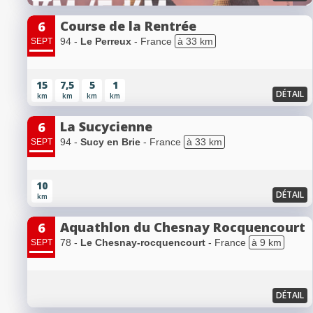
Course de la Rentrée
6
94 -
Le Perreux
- France
à 33 km
SEPT
15
7,5
5
1
DÉTAIL
km
km
km
km
La Sucycienne
6
94 -
Sucy en Brie
- France
à 33 km
SEPT
10
DÉTAIL
km
Aquathlon du Chesnay Rocquencourt
6
78 -
Le Chesnay-rocquencourt
- France
à 9 km
SEPT
DÉTAIL