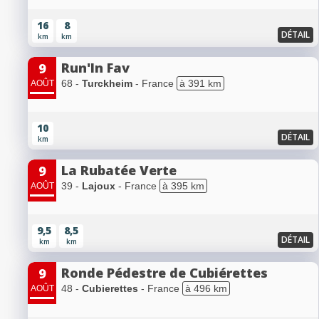
16
8
DÉTAIL
km
km
Run'In Fav
9
68 -
Turckheim
- France
à 391 km
AOÛT
10
DÉTAIL
km
La Rubatée Verte
9
39 -
Lajoux
- France
à 395 km
AOÛT
9,5
8,5
DÉTAIL
km
km
Ronde Pédestre de Cubiérettes
9
48 -
Cubierettes
- France
à 496 km
AOÛT