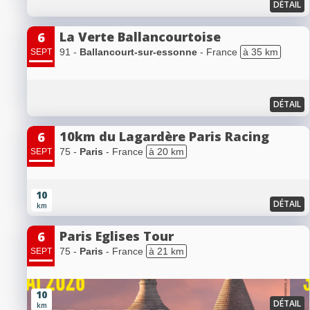
DÉTAIL
La Verte Ballancourtoise
6
91 -
Ballancourt-sur-essonne
- France
à 35 km
SEPT
DÉTAIL
10km du Lagardère Paris Racing
6
75 -
Paris
- France
à 20 km
SEPT
10
DÉTAIL
km
Paris Eglises Tour
6
75 -
Paris
- France
à 21 km
SEPT
10
DÉTAIL
km