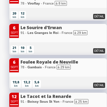
78 -
Viroflay
- France
à 8 km
20
12
DÉTAIL
km
km
Le Sourire d'Erwan
6
91 -
Les Granges le Roi
- France
à 29 km
SEPT
21
10
5
DÉTAIL
km
km
km
Foulee Royale de Neuville
6
78 -
Gambais
- France
à 29 km
SEPT
19,8
13,2
5,6
DÉTAIL
km
km
km
Le Tacot et la Renarde
12
91 -
Boissy Sous St Yon
- France
à 25 km
SEPT