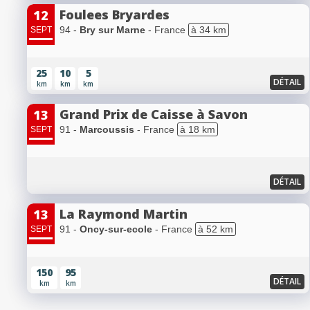
Foulees Bryardes
12
94 -
Bry sur Marne
- France
à 34 km
SEPT
25
10
5
DÉTAIL
km
km
km
Grand Prix de Caisse à Savon
13
91 -
Marcoussis
- France
à 18 km
SEPT
DÉTAIL
La Raymond Martin
13
91 -
Oncy-sur-ecole
- France
à 52 km
SEPT
150
95
DÉTAIL
km
km