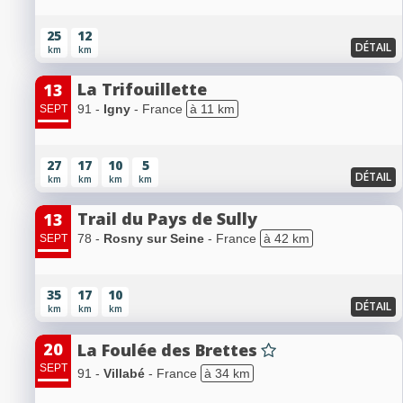
25
12
DÉTAIL
km
km
La Trifouillette
13
91 -
Igny
- France
à 11 km
SEPT
27
17
10
5
DÉTAIL
km
km
km
km
Trail du Pays de Sully
13
78 -
Rosny sur Seine
- France
à 42 km
SEPT
35
17
10
DÉTAIL
km
km
km
20
La Foulée des Brettes
SEPT
91 -
Villabé
- France
à 34 km