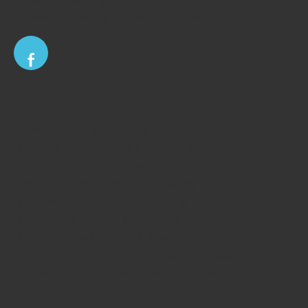
Le cabinet d'Avocat à Strasbourg - CELINE FUCHS
Divorce - Avocat à Strasbourg
Droit de la famille - Avocat à Strasbourg
Droit pénal - Avocat à Strasbourg
Droit des victimes - Avocat à Strasbourg
Droit immobilier - Avocat à Strasbourg
Droit du travail - Avocat à Strasbourg
Droit des contrats - Avocat à Strasbourg
Recouvrement des créances - Avocat à Strasbourg
Postulation et substitution - Avocat à Strasbourg