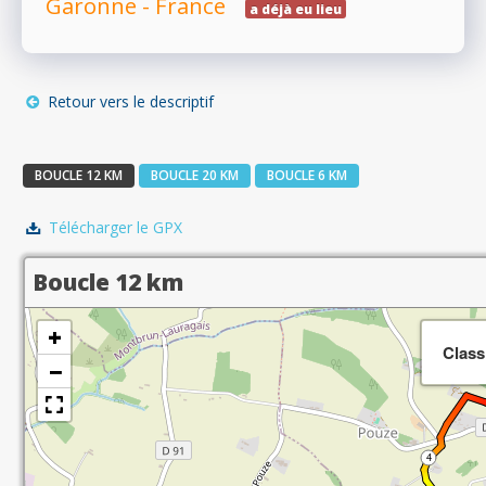
Garonne - France
a déjà eu lieu
RÉSULTATS
Retour vers le descriptif
PHOTOS/VIDÉOS
BOUCLE 12 KM
BOUCLE 20 KM
BOUCLE 6 KM
Télécharger le GPX
BLOG
Boucle 12 km
ORGANISATEURS
+
Class
−
PLUS...