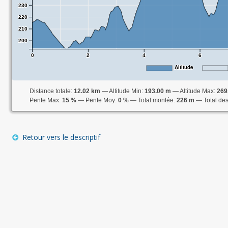
230
220
210
200
0
2
4
6
Altitude
Distance totale:
12.02 km
Altitude Min:
193.00 m
Altitude Max:
269
Pente Max:
15 %
Pente Moy:
0 %
Total montée:
226 m
Total de
Retour vers le descriptif