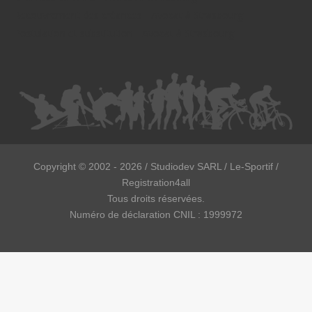
Recouvrement des créances - Avocat à Strasbourg
Postulation et substitution - Avocat à Strasbourg
Copyright ©
2002 - 2026
/ Studiodev SARL / Le-Sportif /
Registration4all
Tous droits réservées.
Numéro de déclaration CNIL : 1999972