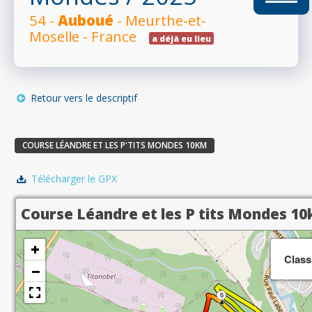
54 -
Auboué
- Meurthe-et-
RÉSULTATS
Moselle - France
a déjà eu lieu
PHOTOS/VIDÉOS
Retour vers le descriptif
COURSE LÉANDRE ET LES P'TITS MONDES 10KM
BLOG
Télécharger le GPX
ORGANISATEURS
Course Léandre et les P tits Mondes 1
+
Class
−
PLUS...