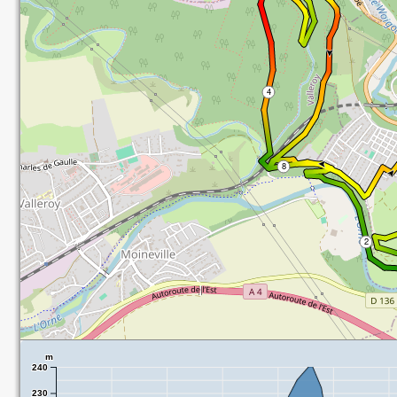
m
240
230