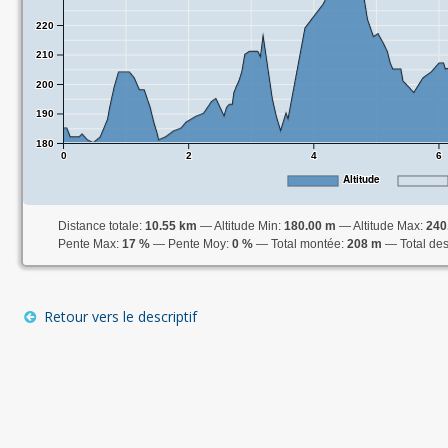
220
210
200
190
180
0
2
4
6
Altitude
Distance totale:
10.55 km
Altitude Min:
180.00 m
Altitude Max:
240
Pente Max:
17 %
Pente Moy:
0 %
Total montée:
208 m
Total de
Retour vers le descriptif