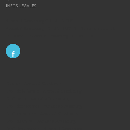
INFOS LEGALES
Avocat à Strasbourg CELINE FUCHS
Avocat à Strasbourg - CELINE FUCHS - Domaines de droit
Le cabinet d'Avocat à Strasbourg - CELINE FUCHS
Divorce - Avocat à Strasbourg
Droit de la famille - Avocat à Strasbourg
Droit pénal - Avocat à Strasbourg
Droit des victimes - Avocat à Strasbourg
Droit immobilier - Avocat à Strasbourg
Droit du travail - Avocat à Strasbourg
Droit des contrats - Avocat à Strasbourg