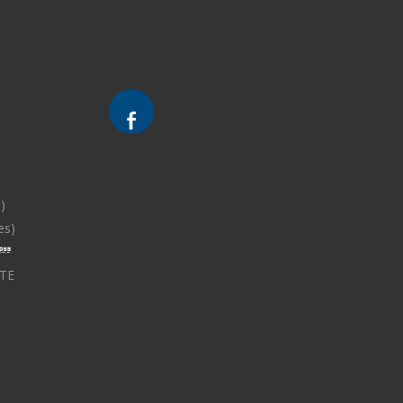
)
Divorce - Avocat à Strasbourg
es)
Droit de la famille - Avocat à Strasbourg
Droit pénal - Avocat à Strasbourg
TE
Droit des victimes - Avocat à Strasbourg
Droit immobilier - Avocat à Strasbourg
Droit du travail - Avocat à Strasbourg
Droit des contrats - Avocat à Strasbourg
Recouvrement des créances - Avocat à
Strasbourg