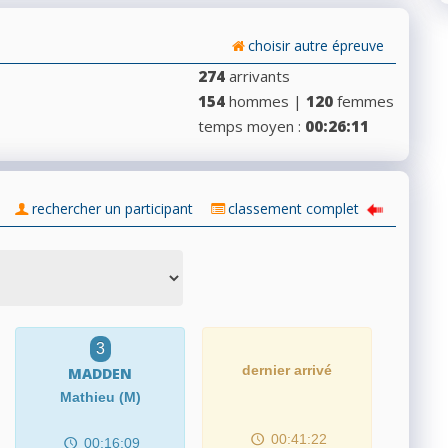
choisir autre épreuve
274
arrivants
154
hommes |
120
femmes
temps moyen :
00:26:11
rechercher un participant
classement complet
3
dernier arrivé
MADDEN
Mathieu (M)
00:41:22
00:16:09