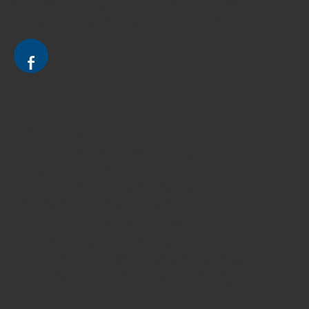
Avocat à Strasbourg - CELINE FUCHS - Domaines de droit
Le cabinet d'Avocat à Strasbourg - CELINE FUCHS
Divorce - Avocat à Strasbourg
Droit de la famille - Avocat à Strasbourg
Droit pénal - Avocat à Strasbourg
Droit des victimes - Avocat à Strasbourg
Droit immobilier - Avocat à Strasbourg
Droit du travail - Avocat à Strasbourg
Droit des contrats - Avocat à Strasbourg
Recouvrement des créances - Avocat à Strasbourg
Postulation et substitution - Avocat à Strasbourg