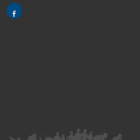
Divorce - Avocat à Strasbourg
Droit de la famille - Avocat à Strasbourg
Droit pénal - Avocat à Strasbourg
Droit des victimes - Avocat à Strasbourg
Droit immobilier - Avocat à Strasbourg
Droit du travail - Avocat à Strasbourg
Droit des contrats - Avocat à Strasbourg
Recouvrement des créances - Avocat à Strasbourg
Postulation et substitution - Avocat à Strasbourg