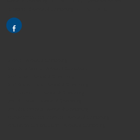
Avocat à Strasbourg - CELINE FUCHS - Domaines de droit
Le cabinet d'Avocat à Strasbourg - CELINE FUCHS
Divorce - Avocat à Strasbourg
Droit de la famille - Avocat à Strasbourg
Droit pénal - Avocat à Strasbourg
Droit des victimes - Avocat à Strasbourg
Droit immobilier - Avocat à Strasbourg
Droit du travail - Avocat à Strasbourg
Droit des contrats - Avocat à Strasbourg
Recouvrement des créances - Avocat à Strasbourg
Postulation et substitution - Avocat à Strasbourg