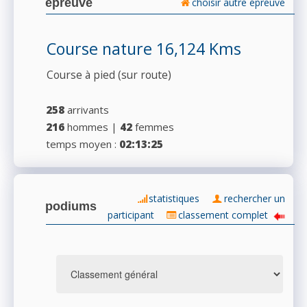
épreuve
choisir autre épreuve
Course nature 16,124 Kms
Course à pied (sur route)
258
arrivants
216
hommes |
42
femmes
temps moyen :
02:13:25
statistiques
rechercher un
podiums
participant
classement complet