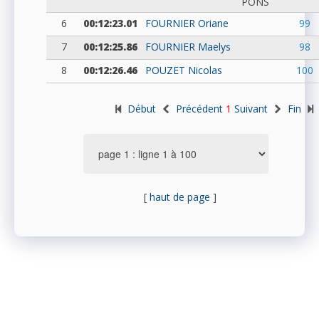
PONS
6
00:12:23.01
FOURNIER
Oriane
99
7
00:12:25.86
FOURNIER
Maelys
98
8
00:12:26.46
POUZET
Nicolas
100
Début
Précédent
1
Suivant
Fin
[
haut de page
]