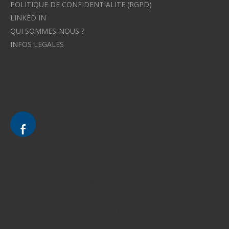
POLITIQUE DE CONFIDENTIALITE (RGPD)
LINKED IN
QUI SOMMES-NOUS ?
INFOS LEGALES
Avocat à Strasbourg CELINE FUCHS
Avocat à Strasbourg - CELINE FUCHS - Domaines de droit
Le cabinet d'Avocat à Strasbourg - CELINE FUCHS
Divorce - Avocat à Strasbourg
Droit de la famille - Avocat à Strasbourg
Droit pénal - Avocat à Strasbourg
Droit des victimes - Avocat à Strasbourg