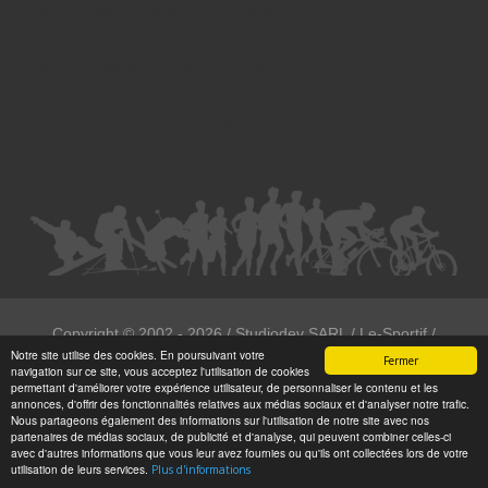
Droit immobilier - Avocat à Strasbourg
Droit du travail - Avocat à Strasbourg
Droit des contrats - Avocat à Strasbourg
Recouvrement des créances - Avocat à Strasbourg
Postulation et substitution - Avocat à Strasbourg
Copyright ©
2002 - 2026
/ Studiodev SARL / Le-Sportif /
Notre site utilise des cookies. En poursuivant votre
Registration4all
Fermer
navigation sur ce site, vous acceptez l'utilisation de cookies
Tous droits réservées.
permettant d'améliorer votre expérience utilisateur, de personnaliser le contenu et les
annonces, d'offrir des fonctionnalités relatives aux médias sociaux et d'analyser notre trafic.
Numéro de déclaration CNIL : 1999972
Nous partageons également des informations sur l'utilisation de notre site avec nos
partenaires de médias sociaux, de publicité et d'analyse, qui peuvent combiner celles-ci
avec d'autres informations que vous leur avez fournies ou qu'ils ont collectées lors de votre
utilisation de leurs services.
Plus d'informations