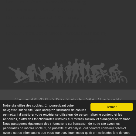
Droit des victimes - Avocat à Strasbourg
Droit immobilier - Avocat à Strasbourg
Droit du travail - Avocat à Strasbourg
Droit des contrats - Avocat à Strasbourg
Recouvrement des créances - Avocat à Strasbourg
Postulation et substitution - Avocat à Strasbourg
Copyright ©
2002 - 2026
/ Studiodev SARL / Le-Sportif /
Notre site utilise des cookies. En poursuivant votre
Registration4all
Fermer
navigation sur ce site, vous acceptez l'utilisation de cookies
Tous droits réservées.
permettant d'améliorer votre expérience utilisateur, de personnaliser le contenu et les
annonces, d'offrir des fonctionnalités relatives aux médias sociaux et d'analyser notre trafic.
Numéro de déclaration CNIL : 1999972
Nous partageons également des informations sur l'utilisation de notre site avec nos
partenaires de médias sociaux, de publicité et d'analyse, qui peuvent combiner celles-ci
avec d'autres informations que vous leur avez fournies ou qu'ils ont collectées lors de votre