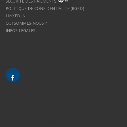
SECURITE DES PAIEMENTS
POLITIQUE DE CONFIDENTIALITE (RGPD)
LINKED IN
QUI SOMMES-NOUS ?
INFOS LEGALES
Avocat à Strasbourg CELINE FUCHS
Avocat à Strasbourg - CELINE FUCHS - Domaines de droit
Le cabinet d'Avocat à Strasbourg - CELINE FUCHS
Divorce - Avocat à Strasbourg
Droit de la famille - Avocat à Strasbourg
Droit pénal - Avocat à Strasbourg