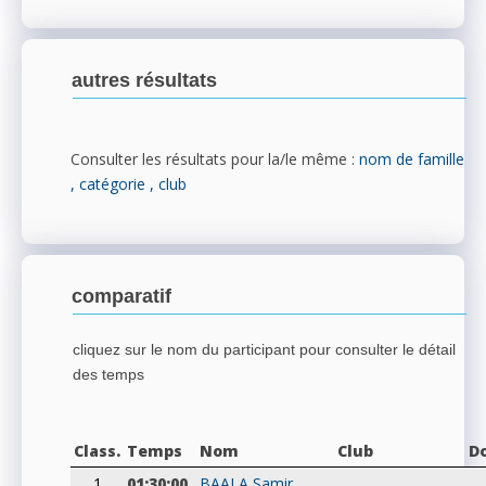
autres résultats
Consulter les résultats pour la/le même :
nom de famille
, catégorie
, club
comparatif
cliquez sur le nom du participant pour consulter le détail
des temps
Class.
Temps
Nom
Club
D
1
01:30:00
BAALA
Samir