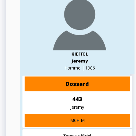
KIEFFEL
Jeremy
Homme | 1986
Dossard
443
Jeremy
M0H M
Temps officiel