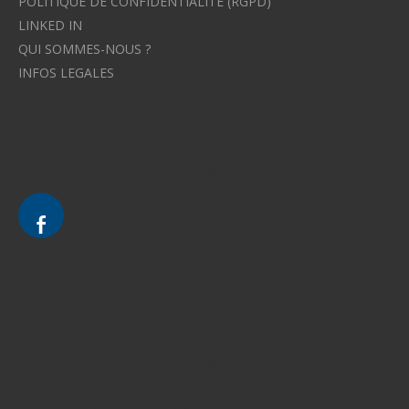
POLITIQUE DE CONFIDENTIALITE (RGPD)
LINKED IN
QUI SOMMES-NOUS ?
INFOS LEGALES
Avocat à Strasbourg CELINE FUCHS
Avocat à Strasbourg - CELINE FUCHS - Domaines de droit
Le cabinet d'Avocat à Strasbourg - CELINE FUCHS
Divorce - Avocat à Strasbourg
Droit de la famille - Avocat à Strasbourg
Droit pénal - Avocat à Strasbourg
Droit des victimes - Avocat à Strasbourg