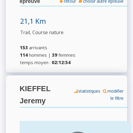
épreuve
retour
choisir autre épreuve
21,1 Km
Trail, Course nature
153
arrivants
114
hommes |
39
femmes
temps moyen :
02:12:54
KIEFFEL
statistiques
modifier
le filtre
Jeremy