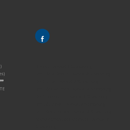
)
Divorce - Avocat à Strasbourg
es)
Droit de la famille - Avocat à Strasbourg
Droit pénal - Avocat à Strasbourg
TE
Droit des victimes - Avocat à Strasbourg
Droit immobilier - Avocat à Strasbourg
Droit du travail - Avocat à Strasbourg
Droit des contrats - Avocat à Strasbourg
Recouvrement des créances - Avocat à
Strasbourg