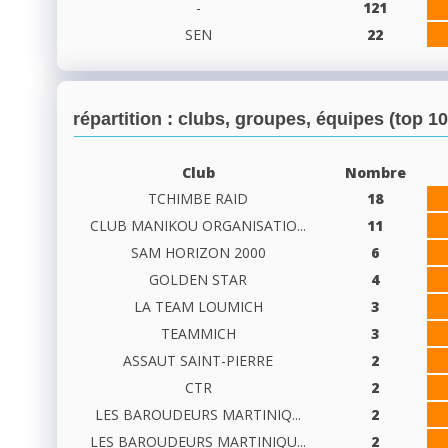
-
121
SEN
22
répartition : clubs, groupes, équipes (top 10
Club
Nombre
TCHIMBE RAID
18
CLUB MANIKOU ORGANISATIO...
11
SAM HORIZON 2000
6
GOLDEN STAR
4
LA TEAM LOUMICH
3
TEAMMICH
3
ASSAUT SAINT-PIERRE
2
CTR
2
LES BAROUDEURS MARTINIQ...
2
LES BAROUDEURS MARTINIQU...
2