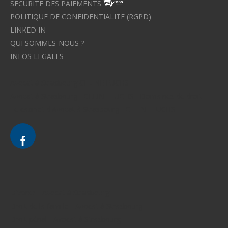
SECURITE DES PAIEMENTS
POLITIQUE DE CONFIDENTIALITE (RGPD)
LINKED IN
QUI SOMMES-NOUS ?
INFOS LEGALES
Avocat à Strasbourg CELINE FUCHS
Avocat à Strasbourg - CELINE FUCHS - Domaines de droit
Le cabinet d'Avocat à Strasbourg - CELINE FUCHS
Divorce - Avocat à Strasbourg
Droit de la famille - Avocat à Strasbourg
Droit pénal - Avocat à Strasbourg