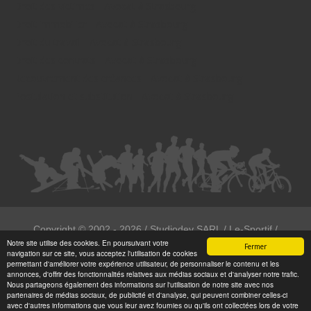
Droit des victimes - Avocat à Strasbourg
Droit immobilier - Avocat à Strasbourg
Droit du travail - Avocat à Strasbourg
Droit des contrats - Avocat à Strasbourg
Recouvrement des créances - Avocat à Strasbourg
Postulation et substitution - Avocat à Strasbourg
Copyright ©
2002 - 2026
/ Studiodev SARL / Le-Sportif /
Notre site utilise des cookies. En poursuivant votre
Registration4all
Fermer
navigation sur ce site, vous acceptez l'utilisation de cookies
Tous droits réservées.
permettant d'améliorer votre expérience utilisateur, de personnaliser le contenu et les
annonces, d'offrir des fonctionnalités relatives aux médias sociaux et d'analyser notre trafic.
Numéro de déclaration CNIL : 1999972
Nous partageons également des informations sur l'utilisation de notre site avec nos
partenaires de médias sociaux, de publicité et d'analyse, qui peuvent combiner celles-ci
avec d'autres informations que vous leur avez fournies ou qu'ils ont collectées lors de votre