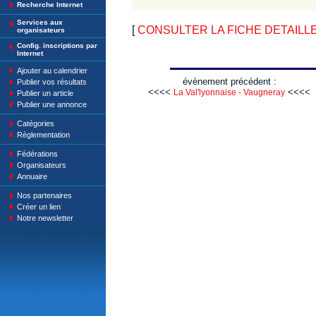
Recherche Internet
Services aux
[
CONSULTER LA FICHE DETAILLE : 1
organisateurs
Config. inscriptions par
Internet
Ajouter au calendrier
évènement précédent :
Publier vos résultats
<<<<
<<<<
La Val'lyonnaise - Vaugneray
Publier un article
Publier une annonce
Catégories
Règlementation
Fédérations
Organisateurs
Annuaire
Nos partenaires
Créer un lien
Notre newsletter