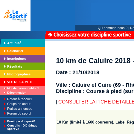
Qui sommes-nous ?
|
Ne
Actualité
Calendrier
10 km de Caluire 2018 -
Inscriptions
Résultats
Date : 21/10/2018
Photographies
VOTRE COMPTE
Ville : Caluire et Cuire (69 - R
Mot de passe oublié ?
Discipline : Course à pied (sur
Déconnexion
Retour à l'accueil
[
CONSULTER LA FICHE DETAILLE : 1
Coups de coeur
Petites annonces
Forum du sportif
Boutique du sportif
10 Km (limité à 1600 coureurs). Label Rég
Conseils - Diététique
sportive