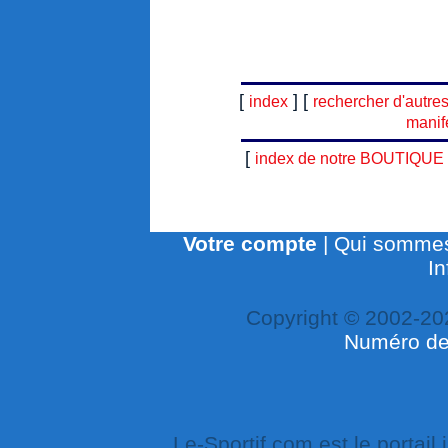
[
] [
index
rechercher d'autre
manif
[
index de notre BOUTIQUE
Votre compte
|
Qui sommes
In
Copyright © 2002-20
Numéro de 
Le-Sportif.com est le portail