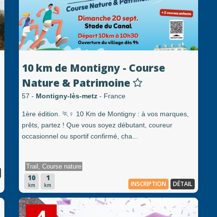
10 km de Montigny - Course
Nature & Patrimoine
57 -
Montigny-lès-metz
- France
1ère édition. 🏃♀️ 10 Km de Montigny : à vos marques,
prêts, partez ! Que vous soyez débutant, coureur
occasionnel ou sportif confirmé, cha...
Trail, Course nature
10
1
INSCRIPTION
DÉTAIL
km
km
4