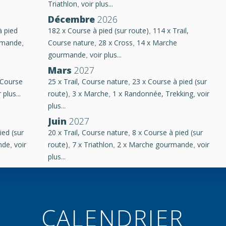
Triathlon
voir plus...
,
Décembre
2026
à pied
182 x Course à pied (sur route)
114 x Trail,
,
rmande
Course nature
28 x Cross
14 x Marche
,
,
,
gourmande
voir plus...
,
Mars
2027
, Course
25 x Trail, Course nature
23 x Course à pied (sur
,
 plus...
route)
3 x Marche
1 x Randonnée, Trekking
voir
,
,
,
plus...
Juin
2027
ied (sur
20 x Trail, Course nature
8 x Course à pied (sur
,
nde
voir
route)
7 x Triathlon
2 x Marche gourmande
voir
,
,
,
,
plus...
CALENDRIER