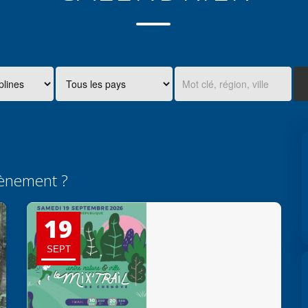
ènement ?
19
SEPT