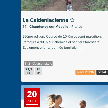
La Caldeniacienne
54 -
Chaudeney sur Moselle
- France
38ème édition. Course de 10 Km et semi-marathon.
Parcours à 90 % sur chemins et sentiers forestiers.
Egalement une randonnée familiale. ...
Trail, Course nature
21,1
10
INSCRIPTION
DÉTAIL
km
km
20
SEPT