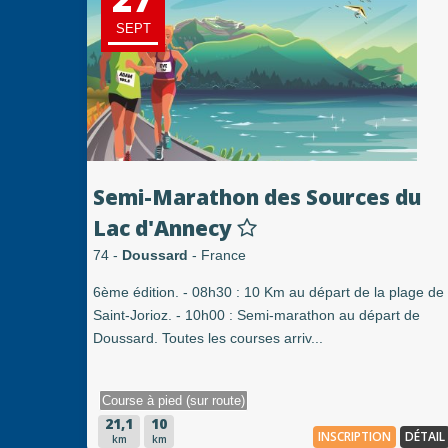
SEPT
Semi-Marathon des Sources du
Lac d'Annecy
74 -
Doussard
- France
6ème édition. - 08h30 : 10 Km au départ de la plage de
Saint-Jorioz. - 10h00 : Semi-marathon au départ de
Doussard. Toutes les courses arriv...
Course à pied (sur route)
21,1
10
INSCRIPTION
DÉTAIL
km
km