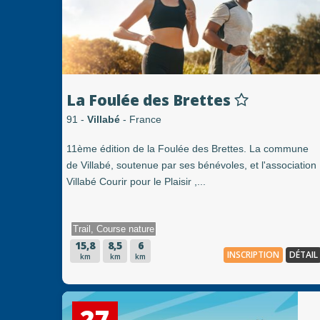
La Foulée des Brettes
91 -
Villabé
- France
11ème édition de la Foulée des Brettes. La commune
de Villabé, soutenue par ses bénévoles, et l'association
Villabé Courir pour le Plaisir ,...
Trail, Course nature
15,8
8,5
6
INSCRIPTION
DÉTAIL
km
km
km
27