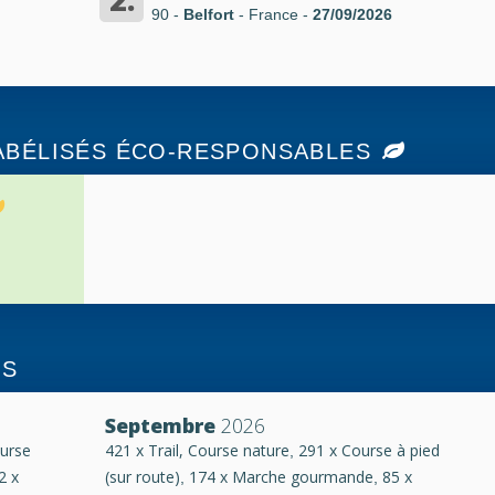
90 -
Belfort
- France
-
27/09/2026
ABÉLISÉS ÉCO-RESPONSABLES
NS
Septembre
2026
ourse
421 x Trail, Course nature
291 x Course à pied
,
2 x
(sur route)
174 x Marche gourmande
85 x
,
,