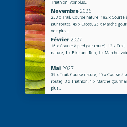
Triathlon
voir plus...
,
Novembre
2026
233 x Trail, Course nature
182 x Course 
,
(sur route)
45 x Cross
25 x Marche gou
,
,
voir plus...
Février
2027
16 x Course à pied (sur route)
12 x Trail
,
nature
1 x Bike and Run
1 x Marche
voir
,
,
,
Mai
2027
39 x Trail, Course nature
25 x Course à p
,
route)
3 x Triathlon
1 x Marche gourma
,
,
plus...