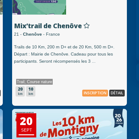
Mix’trail de Chenôve
21 -
Chenôve
- France
Trails de 10 Km, 200 m D+ et de 20 Km, 500 m D+.
Départ : Mairie de Chenôve. Cadeau pour tous les
participants. Seront récompensés les 3 ...
Trail, Course nature
20
10
INSCRIPTION
DÉTAIL
km
km
20
SEPT