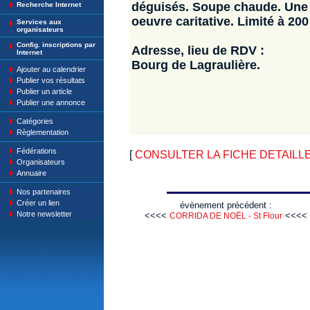
déguisés. Soupe chaude. Une p
Recherche Internet
oeuvre caritative. Limité à 20
Services aux
organisateurs
Config. inscriptions par
Adresse, lieu de RDV :
Internet
Bourg de Lagraulière.
Ajouter au calendrier
Publier vos résultats
Publier un article
Publier une annonce
Catégories
Règlementation
Fédérations
[
CONSULTER LA FICHE DETAILLE : C
Organisateurs
Annuaire
Nos partenaires
Créer un lien
évènement précédent :
Notre newsletter
<<<<
<<<<
CORRIDA DE NOËL - St Flour