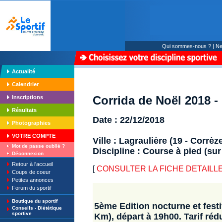
Qui sommes-nous ?
|
Ne
Actualité
Calendrier
Corrida de Noël 2018 -
Inscriptions
Résultats
Date : 22/12/2018
Photographies
VOTRE COMPTE
Ville : Lagraulière (19 - Corrèz
Mot de passe oublié ?
Discipline : Course à pied (sur
Déconnexion
Retour à l'accueil
[
CONSULTER LA FICHE DETAILLE : C
Coups de coeur
Petites annonces
Forum du sportif
Boutique du sportif
5ème Edition nocturne et festi
Conseils - Diététique
sportive
Km), départ à 19h00. Tarif réd