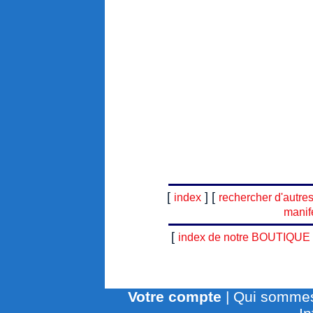
[
] [
index
rechercher d'autre
manif
[
index de notre BOUTIQUE
Votre compte
|
Qui sommes