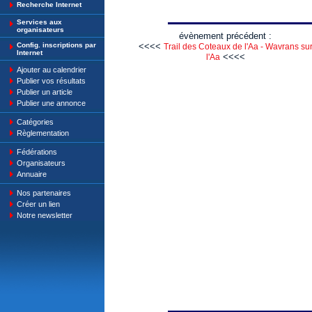
Recherche Internet
Services aux
organisateurs
évènement précédent :
Config. inscriptions par
<<<<
Trail des Coteaux de l'Aa - Wavrans su
Internet
<<<<
l'Aa
Ajouter au calendrier
Publier vos résultats
Publier un article
Publier une annonce
Catégories
Règlementation
Fédérations
Organisateurs
Annuaire
Nos partenaires
Créer un lien
Notre newsletter