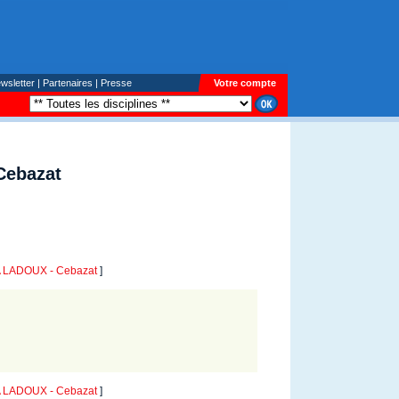
wsletter
|
Partenaires
|
Presse
Votre compte
Cebazat
 LADOUX - Cebazat
]
 LADOUX - Cebazat
]