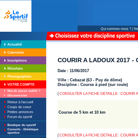
Qui sommes-nous ?
|
Ne
Actualité
Calendrier
COURIR A LADOUX 2017 - 
Inscriptions
Résultats
Date : 11/06/2017
Photographies
Ville : Cebazat (63 - Puy de dôme)
Discipline : Course à pied (sur route)
VOTRE COMPTE
Mot de passe oublié ?
[
CONSULTER LA FICHE DETAILLE : COURIR A
Déconnexion
Retour à l'accueil
Coups de coeur
Petites annonces
Course de 5 km et 10 km
Forum du sportif
Boutique du sportif
Conseils - Diététique
sportive
[
CONSULTER LA FICHE DETAILLE : COURIR A