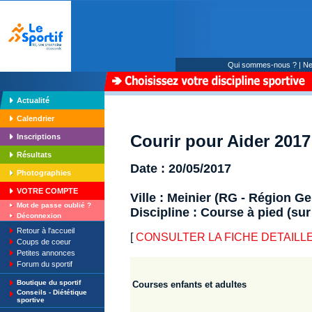
Qui sommes-nous ?
|
Ne
Actualité
Calendrier
Courir pour Aider 2017
Inscriptions
Résultats
Date : 20/05/2017
Photographies
VOTRE COMPTE
Ville : Meinier (RG - Région G
Mot de passe oublié ?
Discipline : Course à pied (sur
Déconnexion
Retour à l'accueil
[
CONSULTER LA FICHE DETAILLE : C
Coups de coeur
Petites annonces
Forum du sportif
Boutique du sportif
Courses enfants et adultes
Conseils - Diététique
sportive