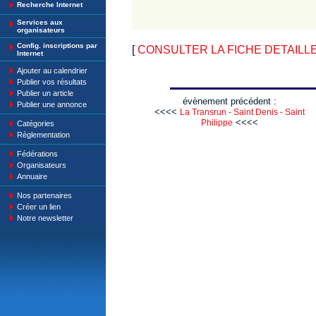
Recherche Internet
Services aux
organisateurs
Config. inscriptions par
[
CONSULTER LA FICHE DETAILLE : C
Internet
Ajouter au calendrier
Publier vos résultats
Publier un article
évènement précédent :
Publier une annonce
<<<<
La Transrun - Saint Denis - Saint
<<<<
Philippe
Catégories
Règlementation
Fédérations
Organisateurs
Annuaire
Nos partenaires
Créer un lien
Notre newsletter