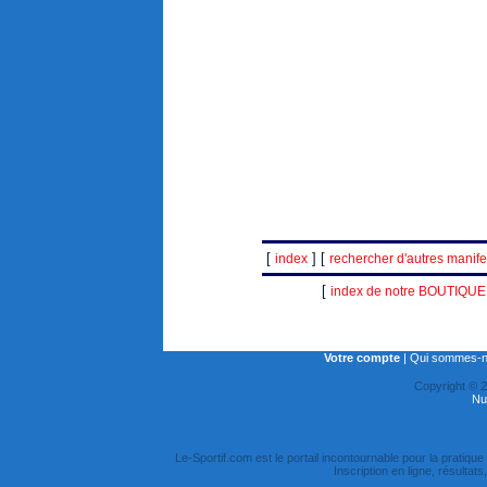
[
] [
index
rechercher d'autres manife
[
index de notre BOUTIQUE
Votre compte
|
Qui sommes-n
Copyright © 
Nu
Le-Sportif.com est le portail incontournable pour la pratique 
Inscription en ligne, résultat