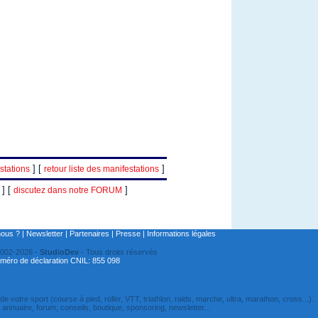
] [
]
stations
retour liste des manifestations
] [
]
discutez dans notre FORUM
ous ?
|
Newsletter
|
Partenaires
|
Presse
|
Informations légales
2002-2026 -
StudioDev
- Tous droits réservés
méro de déclaration CNIL: 855 098
de votre sport (course à pied, roller, VTT, triathlon, raids, marche, ultra, marathon, cross...).
s, annuaire, forum, conseils, boutique, sponsoring, newsletter...