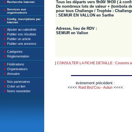
Tous les départs vers 9h00/ 9H30 ( à conf
Recherche Internet
De nombreux lots de valeur + (tombola d
Services aux
pour tous Challenge / Trophée : Challeng
organisateurs
: SEMUR EN VALLON en Sarthe
Config. inscriptions par
Internet
Adresse, lieu de RDV :
Ajouter au calendrier
SEMUR en Vallon
Publier vos résultats
Publier un article
Publier une annonce
Catégories
Règlementation
[
CONSULTER LA FICHE DETAILLE : Courons a 
Fédérations
Organisateurs
Annuaire
Nos partenaires
évènement précédent :
Créer un lien
<<<<
<<<<
Raid Briz'Cou - Autun
Notre newsletter