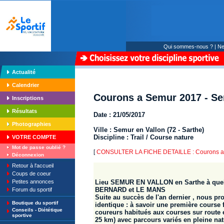
Qui sommes-nous ?
|
Ne
Actualité
Calendrier
Courons a Semur 2017 - Se
Inscriptions
Résultats
Date : 21/05/2017
Photographies
Ville : Semur en Vallon (72 - Sarthe)
Discipline : Trail / Course nature
VOTRE COMPTE
Mot de passe oublié ?
[
CONSULTER LA FICHE DETAILLE : Courons a 
Déconnexion
Retour à l'accueil
Coups de coeur
Petites annonces
Lieu SEMUR EN VALLON en Sarthe à que
BERNARD et LE MANS
Forum du sportif
Suite au succès de l'an dernier , nous 
Boutique du sportif
identique : à savoir une première course f
Conseils - Diététique
coureurs habitués aux courses sur route et
sportive
25 km) avec parcours variés en pleine nat