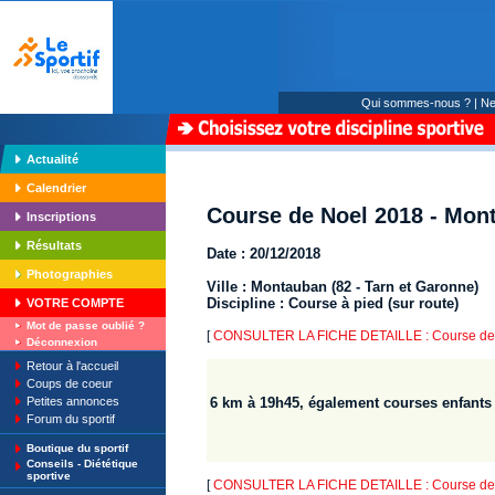
Qui sommes-nous ?
|
Ne
Actualité
Calendrier
Course de Noel 2018 - Mon
Inscriptions
Résultats
Date : 20/12/2018
Photographies
Ville : Montauban (82 - Tarn et Garonne)
Discipline : Course à pied (sur route)
VOTRE COMPTE
Mot de passe oublié ?
[
CONSULTER LA FICHE DETAILLE : Course de 
Déconnexion
Retour à l'accueil
Coups de coeur
Petites annonces
6 km à 19h45, également courses enfants
Forum du sportif
Boutique du sportif
Conseils - Diététique
sportive
[
CONSULTER LA FICHE DETAILLE : Course de 