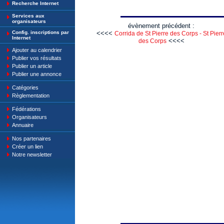
Recherche Internet
Services aux
organisateurs
évènement précédent :
Config. inscriptions par
<<<<
Corrida de St Pierre des Corps - St Pierr
Internet
<<<<
des Corps
Ajouter au calendrier
Publier vos résultats
Publier un article
Publier une annonce
Catégories
Règlementation
Fédérations
Organisateurs
Annuaire
Nos partenaires
Créer un lien
Notre newsletter