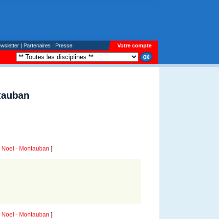
wsletter
|
Partenaires
|
Presse
Votre compte
tauban
Noel - Montauban
]
Noel - Montauban
]