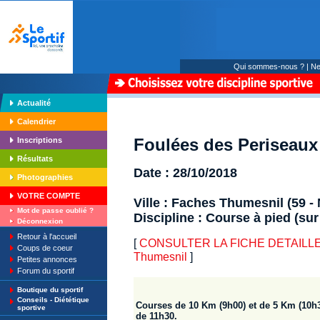
Qui sommes-nous ?
|
Ne
Actualité
Calendrier
Foulées des Periseaux
Inscriptions
Résultats
Date : 28/10/2018
Photographies
VOTRE COMPTE
Ville : Faches Thumesnil (59 -
Mot de passe oublié ?
Discipline : Course à pied (sur
Déconnexion
Retour à l'accueil
[
CONSULTER LA FICHE DETAILLE : 
Coups de coeur
Thumesnil
]
Petites annonces
Forum du sportif
Boutique du sportif
Conseils - Diététique
Courses de 10 Km (9h00) et de 5 Km (10h3
sportive
de 11h30.