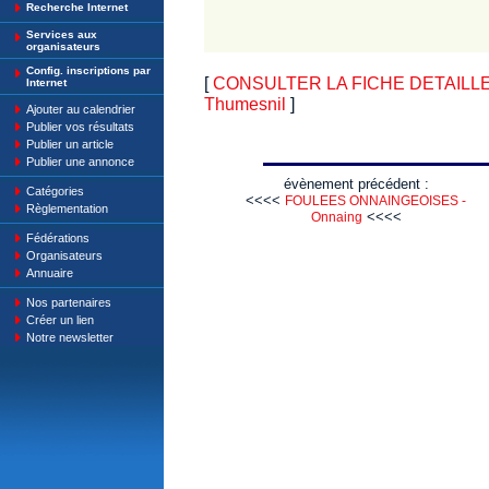
Recherche Internet
Services aux
organisateurs
Config. inscriptions par
[
CONSULTER LA FICHE DETAILLE : 
Internet
Thumesnil
]
Ajouter au calendrier
Publier vos résultats
Publier un article
Publier une annonce
évènement précédent :
Catégories
<<<<
FOULEES ONNAINGEOISES -
Règlementation
<<<<
Onnaing
Fédérations
Organisateurs
Annuaire
Nos partenaires
Créer un lien
Notre newsletter