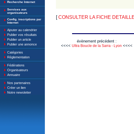
Recherche Internet
Services aux
organisateurs
[
CONSULTER LA FICHE DETAILLE : F
Config. inscriptions par
Internet
Ajouter au calendrier
Publier vos résultats
Publier un article
évènement précédent :
Publier une annonce
<<<<
<<<<
Ultra Boucle de la Sarra - Lyon
Catégories
Règlementation
Fédérations
Organisateurs
Annuaire
Nos partenaires
Créer un lien
Notre newsletter