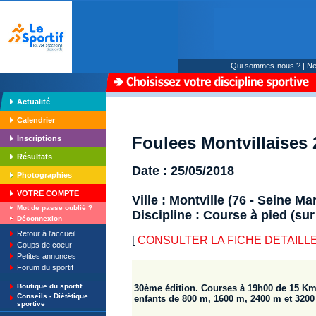
Qui sommes-nous ?
|
Ne
Actualité
Calendrier
Foulees Montvillaises 
Inscriptions
Résultats
Date : 25/05/2018
Photographies
VOTRE COMPTE
Ville : Montville (76 - Seine Ma
Mot de passe oublié ?
Discipline : Course à pied (sur
Déconnexion
Retour à l'accueil
[
CONSULTER LA FICHE DETAILLE : F
Coups de coeur
Petites annonces
Forum du sportif
Boutique du sportif
30ème édition. Courses à 19h00 de 15 Km
Conseils - Diététique
enfants de 800 m, 1600 m, 2400 m et 3200
sportive