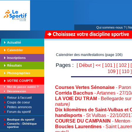
Qui sommes-nous ?
|
Ne
Actualité
Calendrier
Calendrier des manifestations (page 106)
Inscriptions
Pages :
[ Début ]
<<
[ 101 ]
[ 102 ]
Résultats
109 ]
[ 110 ]
Photographies
VOTRE COMPTE
Courses Vertes Sénonaise
- Paron
Mot de passe oublié ?
Déconnexion
Corrida Bacchus
- Artannes - 27/1
Retour à l'accueil
LA VOIE DU TRAM
- Bellegarde sur
Coups de coeur
nature)
Petites annonces
Dix kilomètres de Saint-Vulbas e
Forum du sportif
handisports
- St Vulbas - 22/10/20
Boutique du sportif
COURSE DU CAMPANIN
- Menton 
Conseils - Diététique
Boucles Laurentines
- Saint Lauren
sportive