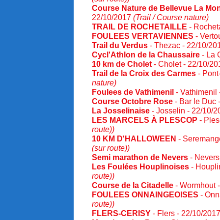
Course Nature de Bellevue La Mo
22/10/2017
(Trail / Course nature)
TRAIL DE ROCHETAILLE
- Rocheta
FOULEES VERTAVIENNES
- Verto
Trail du Verdus
- Thezac - 22/10/2
Cycl'Athlon de la Chaussaire
- La 
10 km de Cholet
- Cholet - 22/10/2
Trail de la Croix des Carmes
- Pont
nature)
Foulees de Vathimenil
- Vathimenil
Course Octobre Rose
- Bar le Duc
La Josselinaise
- Josselin - 22/10/
LES MARCELS À PLESCOP
- Ples
route))
10 KM D'HALLOWEEN
- Seremange
(sur route))
Semi marathon de Nevers
- Nevers
Les Foulées Houplinoises
- Houpli
route))
Course de la Citadelle
- Wormhout 
FOULEES ONNAINGEOISES
- Onn
route))
FLERS-CERISY
- Flers - 22/10/201