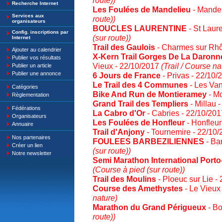
route))
Recherche Internet
Les Foulées de Mandelieu
- Mandel
Services aux
route))
organisateurs
BOUCLES LAURENTINE
- St Laur
Config. inscriptions par
(sur route))
Internet
Trail des Gaulois
- Charmes sur Rhô
Ajouter au calendrier
X-Kern Trail Gorges De La Daronn
Publier vos résultats
Vieux - 22/10/2017
(Trail / Course na
Publier un article
Publier une annonce
6 Jours de France
- Privas - 22/10
Le Trail des 4 Communes
- Les Van
Catégories
Bike And Run de Montieramey
- M
Règlementation
Grand Trail des Templiers
- Millau 
Fédérations
La Cabro d'Or
- Cabries - 22/10/20
Organisateurs
Les Foulées de Honfleur
- Honfleur
Annuaire
Trail d'Anjony
- Tournemire - 22/10
Nos partenaires
FOULEES BARBEZILIENNES
- Ba
Créer un lien
(sur route))
Notre newsletter
Semi Marathon International Port
(Course à pied (sur route))
Trail des Moulins
- Ploeuc sur Lie -
Course des Amethystes
- Le Vieux
nature)
Marathon du Grand Périgueux
- Bo
route))