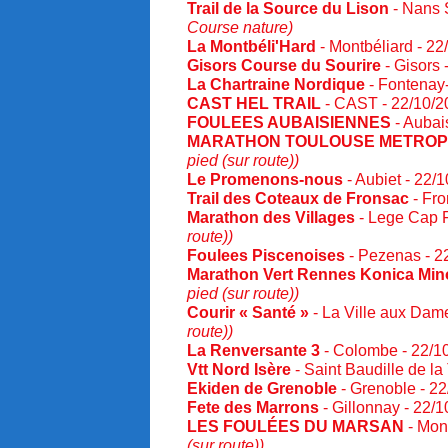
Trail de la Source du Lison
- Nans 
Course nature)
La Montbéli'Hard
- Montbéliard - 2
Gisors Course du Sourire
- Gisors 
La Chartraine Nordique
- Fontenay
CAST HEL TRAIL
- CAST - 22/10/
FOULEES AUBAISIENNES
- Aubai
MARATHON TOULOUSE METRO
pied (sur route))
Le Promenons-nous
- Aubiet - 22/
Trail des Coteaux de Fronsac
- Fro
Marathon des Villages
- Lege Cap F
route))
Foulees Piscenoises
- Pezenas - 2
Marathon Vert Rennes Konica Min
pied (sur route))
Courir « Santé »
- La Ville aux Dam
route))
La Renversante 3
- Colombe - 22/1
Vtt Nord Isère
- Saint Baudille de la
Ekiden de Grenoble
- Grenoble - 2
Fete des Marrons
- Gillonnay - 22/
LES FOULÉES DU MARSAN
- Mon
(sur route))