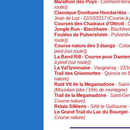
Marathon des Puys
- Clermont-ferr
route))
Classique Donibane Hondarribia -
Jean de Luz - 22/10/2017
(Course à p
Courses des Chateaux d'Ottrott
- O
Jungle Run - Bischheim
- Bischhei
Foulées de Pulversheim
- Pulversh
route))
Course nature des 3 étangs
- Colo
pied (sur route))
La Band Rill - Course pour Damie
à pied (sur route))
La Val'lyonnaise
- Vaugneray - 22/
Trail des Grisemottes
- Quincie en 
nature)
Raid Vtt de la Megamadone
- Saint
(Mountain bike / Vélo de montagne)
Trail de la Megamadone
- Saint-Ge
Course nature)
Relais Silléens
- Sillé le Guillaume
Le Grand Trail du Lac du Bourget
-
Course nature)