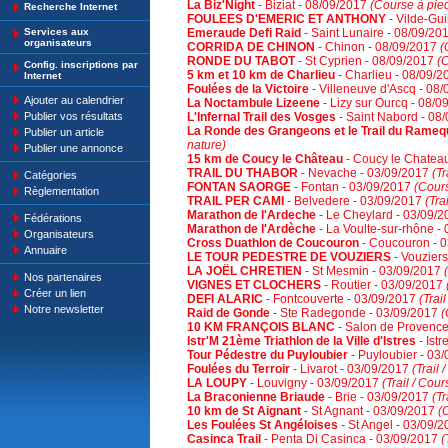
La Biz'Night
- Biziat - 08/09/2017
(Course à pied
Recherche Internet
FOULEES D'EMERIC ET ANTHONY
- Vilde-Gu
Services aux
Emeraude Defi Raid
- Saint Lunaire - 08/09/20
organisateurs
CORRIDA DE CHINON
- Chinon - 08/09/2017
(
RONDE DU TABOT
- St Cyprien - 08/09/2017
(C
Config. inscriptions par
5 km et 10 km de Charlieu
- Charlieu - 08/09/
Internet
Foulées de la Victoire
- Villeneuve d'Ascq - 08
Ajouter au calendrier
La Noctambule Lizeene
- Lizy sur Ourcq - 08/
Publier vos résultats
L'Infernal Trail des Vosges
- Saint Nabord - 08
La Ronde des Grangeons et le Trail du Rameq
Publier un article
nature)
Publier une annonce
15 km de Coucy le Château
- Coucy le Chatea
TRAIL DU THABOR
- Nevache - 03/09/2017
(Tr
Catégories
FONTAN SAORGE
- Fontan - 03/09/2017
(Cours
Règlementation
TRAIL PER CAMI
- Belvedere - 03/09/2017
(Tra
Marathon de l'Ardeche
- Le Cheylard - 03/09/
Fédérations
Marathon de l'Ardèche
- La Voulte-sur-rhône -
Organisateurs
Cross Duathlon de Coucouron
- Coucouron - 
Annuaire
LE TOUR PEDESTRE DE VOUZIERS
- Vouzier
LA JOËL CHRETIEN
- St Mesmin - 03/09/2017
Nos partenaires
VIGNES ET CLOCHERS
- Routier - 03/09/2017
Créer un lien
DEFI ALARIC
- Fontcouverte - 03/09/2017
(Trai
Notre newsletter
Raid de Gonde
- Ste Radegonde - 03/09/2017
(
10 KM FRANÇOIS BLANC
- Salon de Provence
Istr'M 21ème Triathlon de la Ville d'Istres
- Ist
Tour Pédestre du Puyloubier
- Puyloubier - 03
Foulées du Terroir
- Livarot - 03/09/2017
(Trail 
LA LOUPY
- Louvigny - 03/09/2017
(Trail / Cou
La Braconienne Briaude
- Brie - 03/09/2017
(Tr
10 km de St Aignant
- St Agnant - 03/09/2017
(
Les Foulées St Angéloises
- St Angel - 03/09/
Casinca Trail
- Penta Di Casinca - 03/09/2017
(