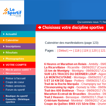
Qui sommes-nous ?
|
Ne
Actualité
Calendrier
Calendrier des manifestations (page 123)
Inscriptions
Pages :
[ Début ]
<<
[ 118 ]
[ 119 ]
[ 120 ]
[ 121 
Résultats
Photographies
6 Heures et Marathon en Relais
- Ambilly - 09
VOTRE COMPTE
La Ricarvillaise
- Ricarville - 09/09/2017
(Cours
Mot de passe oublié ?
15 km de Montigny
- Montigny - 09/09/2017
(Co
Déconnexion
SUR LES TRACES DU DERNIER LOUP
- Aigo
LA MONTACUTAINE
- Montaigu - 09/09/2017
(
Retour à l'accueil
5 ET 10 KM DE Gpao
- Poitiers - 09/09/2017
(Co
Coups de coeur
Trail de la Roche Marquée
- Champigny sur Yo
Petites annonces
Chronoruning by night
- Gometz la Ville - 09/0
Forum du sportif
Trail des 600 Boitheux
- Theux - 09/09/2017
(Tr
Marathon Ecotrail de Bruxelles
- Bruxelles - 0
Boutique du sportif
Trail 2 Heaven
- Benasque - 09/09/2017
(Trail 
Conseils - Diététique
Critérium National
- Montréal - 09/09/2017
(Cyc
sportive
Coupe du Québec BMX #15 Série Elite
- Drumm