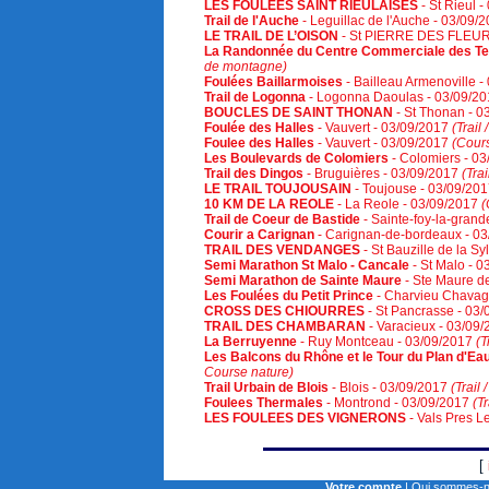
LES FOULEES SAINT RIEULAISES
- St Rieul 
Trail de l'Auche
- Leguillac de l'Auche - 03/09/
LE TRAIL DE L’OISON
- St PIERRE DES FLEUR
La Randonnée du Centre Commerciale des Te
de montagne)
Foulées Baillarmoises
- Bailleau Armenoville 
Trail de Logonna
- Logonna Daoulas - 03/09/2
BOUCLES DE SAINT THONAN
- St Thonan - 
Foulée des Halles
- Vauvert - 03/09/2017
(Trail
Foulee des Halles
- Vauvert - 03/09/2017
(Cours
Les Boulevards de Colomiers
- Colomiers - 0
Trail des Dingos
- Bruguières - 03/09/2017
(Tra
LE TRAIL TOUJOUSAIN
- Toujouse - 03/09/20
10 KM DE LA REOLE
- La Reole - 03/09/2017
(
Trail de Coeur de Bastide
- Sainte-foy-la-gran
Courir a Carignan
- Carignan-de-bordeaux - 0
TRAIL DES VENDANGES
- St Bauzille de la S
Semi Marathon St Malo - Cancale
- St Malo - 
Semi Marathon de Sainte Maure
- Ste Maure d
Les Foulées du Petit Prince
- Charvieu Chavag
CROSS DES CHIOURRES
- St Pancrasse - 03
TRAIL DES CHAMBARAN
- Varacieux - 03/09
La Berruyenne
- Ruy Montceau - 03/09/2017
(T
Les Balcons du Rhône et le Tour du Plan d'Ea
Course nature)
Trail Urbain de Blois
- Blois - 03/09/2017
(Trail
Foulees Thermales
- Montrond - 03/09/2017
(T
LES FOULEES DES VIGNERONS
- Vals Pres L
[
Votre compte
|
Qui sommes-n