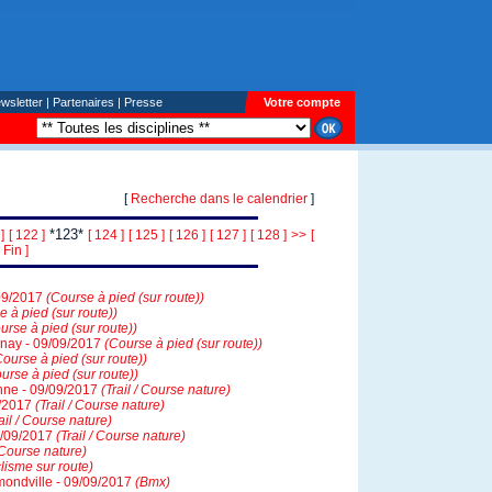
wsletter
|
Partenaires
|
Presse
Votre compte
[
Recherche dans le calendrier
]
*123*
]
[ 122 ]
[ 124 ]
[ 125 ]
[ 126 ]
[ 127 ]
[ 128 ]
>>
[
Fin ]
/09/2017
(Course à pied (sur route))
e à pied (sur route))
urse à pied (sur route))
nnay - 09/09/2017
(Course à pied (sur route))
Course à pied (sur route))
urse à pied (sur route))
nne - 09/09/2017
(Trail / Course nature)
9/2017
(Trail / Course nature)
ail / Course nature)
9/09/2017
(Trail / Course nature)
/ Course nature)
lisme sur route)
ondville - 09/09/2017
(Bmx)