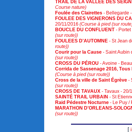
TRAIL DE LA VALLEE DES SEIG
Course nature)
Foulée des Clairettes
- Bellegarde 
FOULEE DES VIGNERONS DU C
20/11/2016
(Course à pied (sur route
BOUCLE DU CONFLUENT
- Portet
(sur route))
FOULEES D'AUTOMNE
- St Jean 
route))
Courir pour la Cause
- Saint Aubin
(sur route))
CROSS DU PÉROU
- Avoine - Bea
Corrida de Sassenage 2016, Tous
(Course à pied (sur route))
Cross de la ville de Saint Égrève
- 
(sur route))
CROSS DE TAVAUX
- Tavaux - 20/
SAINTÉ TRAIL URBAIN
- St Etienn
Raid Pédestre Nocturne
- Le Puy /
MARATHON D'ORLEANS-SOLOG
(sur route))
[