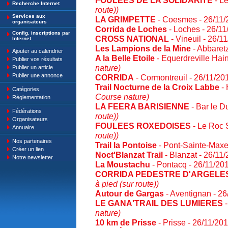
FOULEES DE LA SOLIDARITE
- Le
Recherche Internet
route))
Services aux
LA GRIMPETTE
- Coesmes - 26/11
organisateurs
Corrida de Loches
- Loches - 26/1
Config. inscriptions par
CROSS NATIONAL
- Vineuil - 26/1
Internet
Les Lampions de la Mine
- Abbaret
Ajouter au calendrier
A la Belle Etoile
- Equerdreville Hai
Publier vos résultats
nature)
Publier un article
Publier une annonce
CORRIDA
- Cormontreuil - 26/11/2
Trail Nocturne de la Croix Labbe
- 
Catégories
Course nature)
Règlementation
LA FEERA BARISIENNE
- Bar le D
Fédérations
route))
Organisateurs
FOULEES ROXEDOISES
- Le Roc 
Annuaire
route))
Nos partenaires
Trail la Pontoise
- Pont-Sainte-Maxe
Créer un lien
Noct'Blanzat Trail
- Blanzat - 26/11
Notre newsletter
La Moustachu
- Pontacq - 26/11/20
CORRIDA PEDESTRE D'ARGELE
à pied (sur route))
Autour de Gargas
- Aventignan - 2
LE GANA'TRAIL DES LUMIERES
-
nature)
10 km de Prisse
- Prisse - 26/11/20