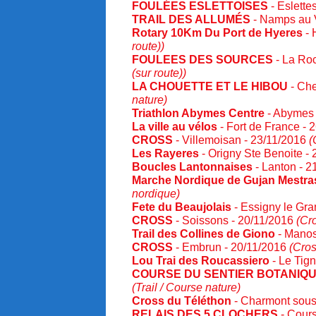
FOULÉES ESLETTOISES
- Eslette
TRAIL DES ALLUMÉS
- Namps au V
Rotary 10Km Du Port de Hyeres
- 
route))
FOULEES DES SOURCES
- La Ro
(sur route))
LA CHOUETTE ET LE HIBOU
- Che
nature)
Triathlon Abymes Centre
- Abymes 
La ville au vélos
- Fort de France - 
CROSS
- Villemoisan - 23/11/2016
(
Les Rayeres
- Origny Ste Benoite -
Boucles Lantonnaises
- Lanton - 
Marche Nordique de Gujan Mestra
nordique)
Fete du Beaujolais
- Essigny le Gra
CROSS
- Soissons - 20/11/2016
(Cr
Trail des Collines de Giono
- Manos
CROSS
- Embrun - 20/11/2016
(Cros
Lou Trai des Roucassiero
- Le Tign
COURSE DU SENTIER BOTANIQ
(Trail / Course nature)
Cross du Téléthon
- Charmont sous
RELAIS DES 5 CLOCHERS
- Cour