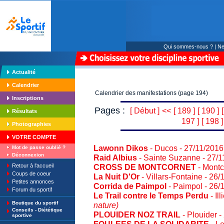
Qui sommes-nous ?
|
Ne
Actualité
Calendrier
Calendrier des manifestations (page 194)
Inscriptions
Pages :
[ Début ]
<<
[ 189 ]
[ 190 ]
Résultats
197 ]
[ 198 ]
Photographies
VOTRE COMPTE
Lawonn Dikos
- Ducos - 27/11/201
Mot de passe oublié ?
Déconnexion
Raid Albius
- Sainte Suzanne - 27/
Retour à l'accueil
CROSS DE MONTCORNET
- Montc
Coups de coeur
La Nuit D'Or
- Villars-Fontaine - 26
Petites annonces
Corrida de Paimpol
- Paimpol - 26/
Forum du sportif
Le Trail contre le Temps Perdu
- Il
Boutique du sportif
nature)
Conseils - Diététique
PLOUIDER NOZ TRAIL
- Plouider 
sportive