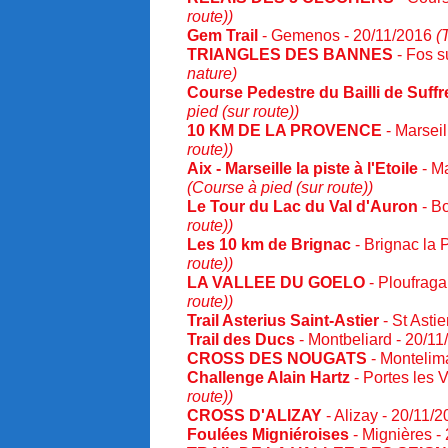
route))
Gem Trail
- Gemenos - 20/11/2016
(
TRIANGLES DES BANNES
- Fos s
nature)
Course Pedestre du Bailli de Suffr
pied (sur route))
10 KM DE LA PROVENCE
- Marseil
route))
Aix - Marseille la piste à l'Etoile
- Ma
(Course à pied (sur route))
Le Tour du Lac du Val d'Auron
- B
route))
Les 10 km de Brignac
- Brignac la 
route))
LA VALLEE DU GOELO
- Ploufraga
route))
Trail Asterius Saint-Astier
- St Asti
Trail des Ducs
- Montbeliard - 20/1
CROSS DES NOUGATS
- Montelim
Challenge Alain Hartz
- Portes les 
route))
CROSS D'ALIZAY
- Alizay - 20/11/
Foulées Migniéroises
- Mignières -