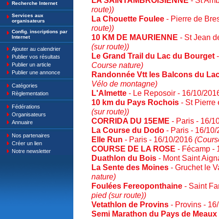
LA SAINTAMBROISIENNE
- St Amb
Recherche Internet
route))
Services aux
La Chouette Foulee
- Pierre de Bre
organisateurs
route))
Config. inscriptions par
10 KM DE MAURIENNE
- St Jean d
Internet
(sur route))
Ajouter au calendrier
Le Grand Trail du Lac du Bourget
-
Publier vos résultats
Course nature)
Publier un article
Publier une annonce
Randonnée Vtt les Balcons du La
Vélo de montagne)
Catégories
L'Almette
- Le Reposoir - 16/10/20
Règlementation
10 km du Pays Rochois
- St Pierre
Fédérations
(sur route))
Organisateurs
CORRIDA DU 15EME
- Paris - 16/
Annuaire
La Course du Dodo
- Paris - 16/10
Nos partenaires
Elle Run
- Paris - 16/10/2016
(Course
Créer un lien
COURSE DE LA ROSE
- Fécamp - 
Notre newsletter
Duathlon du Bois
- Mont Saint Aign
La Sente des Moines
- Gruchet le 
nature)
Foulées Fereoponthaine
- Saint Fa
pied (sur route))
Vetathlon de Provins
- Provins - 1
Semi Marathon du Pays de Meaux