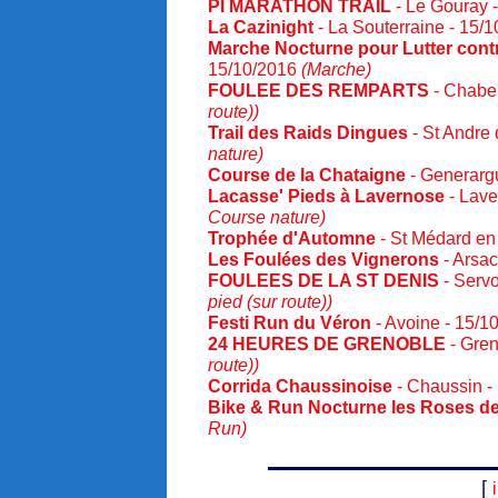
PI MARATHON TRAIL
- Le Gouray 
La Cazinight
- La Souterraine - 15/
Marche Nocturne pour Lutter contr
15/10/2016
(Marche)
FOULEE DES REMPARTS
- Chabeu
route))
Trail des Raids Dingues
- St Andre 
nature)
Course de la Chataigne
- Generarg
Lacasse' Pieds à Lavernose
- Lave
Course nature)
Trophée d'Automne
- St Médard en
Les Foulées des Vignerons
- Arsac
FOULEES DE LA ST DENIS
- Servo
pied (sur route))
Festi Run du Véron
- Avoine - 15/1
24 HEURES DE GRENOBLE
- Gren
route))
Corrida Chaussinoise
- Chaussin -
Bike & Run Nocturne les Roses de
Run)
[