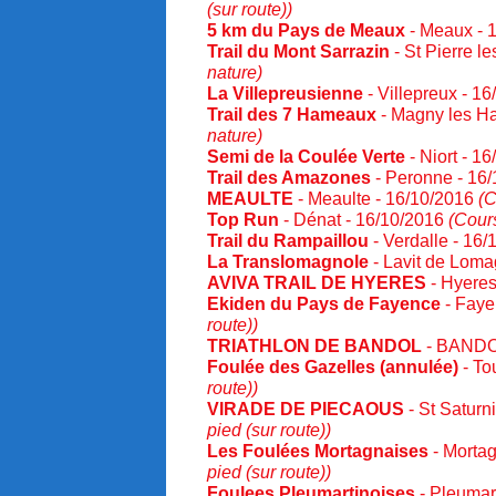
(sur route))
5 km du Pays de Meaux
- Meaux - 
Trail du Mont Sarrazin
- St Pierre 
nature)
La Villepreusienne
- Villepreux - 1
Trail des 7 Hameaux
- Magny les H
nature)
Semi de la Coulée Verte
- Niort - 1
Trail des Amazones
- Peronne - 16
MEAULTE
- Meaulte - 16/10/2016
(C
Top Run
- Dénat - 16/10/2016
(Cour
Trail du Rampaillou
- Verdalle - 16
La Translomagnole
- Lavit de Loma
AVIVA TRAIL DE HYERES
- Hyeres
Ekiden du Pays de Fayence
- Faye
route))
TRIATHLON DE BANDOL
- BANDO
Foulée des Gazelles (annulée)
- To
route))
VIRADE DE PIECAOUS
- St Saturn
pied (sur route))
Les Foulées Mortagnaises
- Mortag
pied (sur route))
Foulees Pleumartinoises
- Pleumar