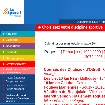
Qui sommes-nous ?
|
Ne
Actualité
Calendrier
Calendrier des manifestations (page 204)
Inscriptions
Pages :
[ Début ]
<<
[ 199 ]
[ 200 ]
Résultats
207 ]
[ 208 ]
Photographies
VOTRE COMPTE
Courses des Chateaux d'Ottrott
- O
Mot de passe oublié ?
Déconnexion
route))
Retour à l'accueil
Les 5 et 10 km Psa
- Mulhouse - 16
Coups de coeur
10 km de Caluire
- Caluire et Cuire
Petites annonces
Foulées Maniennes
- Souzy - 16/1
Forum du sportif
Vétathlon du Beaujolais
- Ville sur
Boutique du sportif
Intervtt Version Totalement Toqué
Conseils - Diététique
bike / Vélo de montagne)
sportive