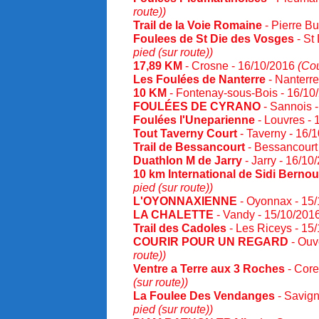
route))
Trail de la Voie Romaine
- Pierre Bu
Foulees de St Die des Vosges
- St
pied (sur route))
17,89 KM
- Crosne - 16/10/2016
(Cou
Les Foulées de Nanterre
- Nanterre
10 KM
- Fontenay-sous-Bois - 16/1
FOULÉES DE CYRANO
- Sannois 
Foulées l'Uneparienne
- Louvres -
Tout Taverny Court
- Taverny - 16/
Trail de Bessancourt
- Bessancourt
Duathlon M de Jarry
- Jarry - 16/1
10 km International de Sidi Bernou
pied (sur route))
L'OYONNAXIENNE
- Oyonnax - 15
LA CHALETTE
- Vandy - 15/10/201
Trail des Cadoles
- Les Riceys - 15
COURIR POUR UN REGARD
- Ouv
route))
Ventre a Terre aux 3 Roches
- Core
(sur route))
La Foulee Des Vendanges
- Savign
pied (sur route))