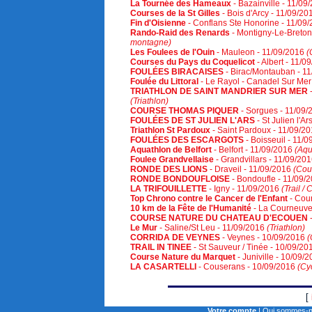
La Tournée des Hameaux
- Bazainville - 11/0
Courses de la St Gilles
- Bois d'Arcy - 11/09/2
Fin d'Oisienne
- Conflans Ste Honorine - 11/09
Rando-Raid des Renards
- Montigny-Le-Breto
montagne)
Les Foulees de l'Ouin
- Mauleon - 11/09/2016
(
Courses du Pays du Coquelicot
- Albert - 11/
FOULÉES BIRACAISES
- Birac/Montauban - 1
Foulée du Littoral
- Le Rayol - Canadel Sur Mer
TRIATHLON DE SAINT MANDRIER SUR MER
(Triathlon)
COURSE THOMAS PIQUER
- Sorgues - 11/09
FOULÉES DE ST JULIEN L'ARS
- St Julien l'A
Triathlon St Pardoux
- Saint Pardoux - 11/09/2
FOULÉES DES ESCARGOTS
- Boisseuil - 11/
Aquathlon de Belfort
- Belfort - 11/09/2016
(Aqu
Foulee Grandvellaise
- Grandvillars - 11/09/20
RONDE DES LIONS
- Draveil - 11/09/2016
(Cour
RONDE BONDOUFLOISE
- Bondoufle - 11/09/
LA TRIFOUILLETTE
- Igny - 11/09/2016
(Trail /
Top Chrono contre le Cancer de l'Enfant
- Cou
10 km de la Fête de l'Humanité
- La Courneuve
COURSE NATURE DU CHATEAU D'ECOUEN
-
Le Mur
- Saline/St Leu - 11/09/2016
(Triathlon)
CORRIDA DE VEYNES
- Veynes - 10/09/2016
(
TRAIL IN TINEE
- St Sauveur / Tinée - 10/09/2
Course Nature du Marquet
- Juniville - 10/09/
LA CASARTELLI
- Couserans - 10/09/2016
(Cy
[
Votre compte
|
Qui sommes-n