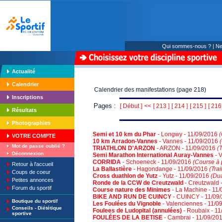
Qui sommes-nous ?
|
Ne
Actualité
Calendrier
Calendrier des manifestations (page 218)
Inscriptions
Pages :
[ Début ]
<<
[ 213 ]
[ 214 ]
[ 215 ]
[ 216
Résultats
Photographies
Semi et 10 km du Phar
- Longwy - 11/09/2016
(
VOTRE COMPTE
10 km Arradon-Vannes
- Vannes - 11/09/2016
Mot de passe oublié ?
TRIATHLON D'ARZON
- ARZON - 11/09/2016
(T
Déconnexion
Semi Marathon International Auray-Vannes
- 
CORRIDA
- Schoeneck - 11/09/2016
(Course à p
Retour à l'accueil
La Ballastière
- Hagondange - 11/09/2016
(Trai
Coups de coeur
Cross duathlon de Yutz
- Yutz - 11/09/2016
(Du
Petites annonces
Ronde de la CCW de Creutzwald
- Creutzwald 
Forum du sportif
Course nature des Minimes
- La Machine - 11
BIKE AND RUN DE CUINCY
- CUINCY - 11/09
Boutique du sportif
Les Foulées du Vignoble
- Valenciennes - 11/0
Conseils - Diététique
Foulees de Ludopital (annulées)
- Roubaix - 1
sportive
FOULÉES DE LA BETISE
- Cambrai - 11/09/20