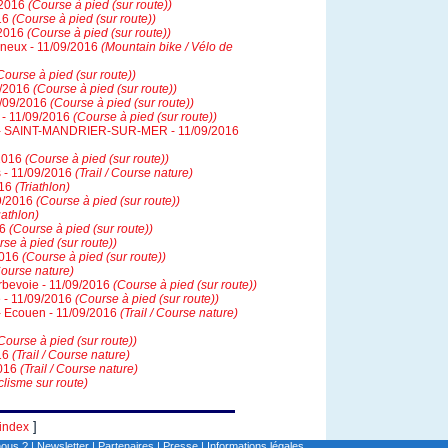
9/2016
(Course à pied (sur route))
016
(Course à pied (sur route))
/2016
(Course à pied (sur route))
nneux - 11/09/2016
(Mountain bike / Vélo de
Course à pied (sur route))
09/2016
(Course à pied (sur route))
1/09/2016
(Course à pied (sur route))
 - 11/09/2016
(Course à pied (sur route))
- SAINT-MANDRIER-SUR-MER - 11/09/2016
/2016
(Course à pied (sur route))
rs - 11/09/2016
(Trail / Course nature)
016
(Triathlon)
09/2016
(Course à pied (sur route))
athlon)
16
(Course à pied (sur route))
se à pied (sur route))
2016
(Course à pied (sur route))
 Course nature)
rbevoie - 11/09/2016
(Course à pied (sur route))
 - 11/09/2016
(Course à pied (sur route))
 Ecouen - 11/09/2016
(Trail / Course nature)
Course à pied (sur route))
016
(Trail / Course nature)
2016
(Trail / Course nature)
clisme sur route)
]
index
ous ?
|
Newsletter
|
Partenaires
|
Presse
|
Informations légales