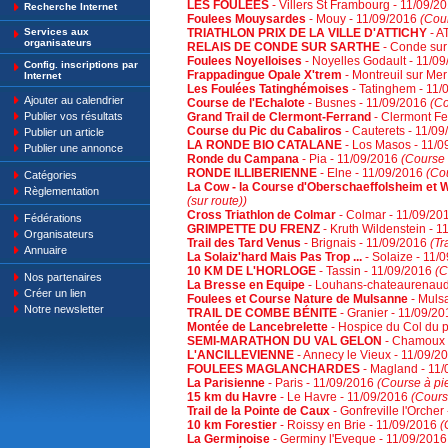
LES FOULEES
- Villers St Frambourg - 11/09/2
Recherche Internet
Foulees Mouysardes
- Mouy - 11/09/2016
(Cour
Services aux
TRIATHLON PRIX DE LA VILLE D'ATTICHY
- A
organisateurs
RELAIS DE CONDE SUR SARTHE
- Conde sur
Foulees Noyelloises
- Noyelles Godault - 11/0
Config. inscriptions par
Frappadingue Opale X'trem
- Montreuil sur Me
Internet
Les Foulées Tatinghémoises
- Tatinghem - 11
Ajouter au calendrier
Course de l'Echalote
- Busnes - 11/09/2016
(Co
Publier vos résultats
Grand Trail de Clermont-Ferrand
- Clermont Fe
Course du Pic du Cabaliros
- Cauterets - 11/0
Publier un article
LA RONDE BIO CATALANE
- Los Masos - 11/
Publier une annonce
Ronde du Campana
- Pia - 11/09/2016
(Course 
RONDE ILLIBERIENNE
- Elne - 11/09/2016
(Cou
Catégories
La Cow - la Course d'Oberschaeffolsheim et 
Règlementation
(sur route))
Cross Triathlon de Colmar
- Colmar - 11/09/2
Fédérations
GRIMPETTE DU FRENZ
- Kruth Wildenstein - 
Organisateurs
Trail des Tard Venus
- Brignais - 11/09/2016
(Tr
Annuaire
La Solaiz'hard Mais Pas Trop ...
- Solaize - 11/
10 KM DE L'HORLOGE
- Tassin - 11/09/2016
(C
Nos partenaires
La Bresse en Equipe
- Louhans-chateaurenaud
Créer un lien
Foulees et Course Nature de Mulsanne
- Muls
Notre newsletter
TRAIL DE COMBE BÉNITE
- Granier - 11/09/2
Montée de Lancebrelette
- Hospice du Col du p
SEMI-MARATHON DU VAL GELON
- Chamoux 
L'ANCILLEVIENNE
- Annecy le Vieux - 11/09/2
FOULEES MAGLANCHARDES
- Magland - 11
La Parisienne
- Paris - 11/09/2016
(Course à pie
15 km du Havre
- Le Havre - 11/09/2016
(Cours
Trail de la Pointe de Caux
- Gonfreville l'Orche
10 km Forestier
- Roissy en Brie - 11/09/2016
(
La Germinoise
- Germiny l'Eveque - 11/09/201