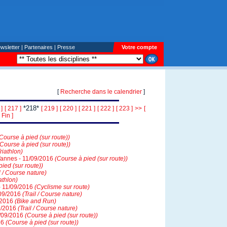
wsletter
|
Partenaires
|
Presse
Votre compte
[
Recherche dans le calendrier
]
*218*
 ]
[ 217 ]
[ 219 ]
[ 220 ]
[ 221 ]
[ 222 ]
[ 223 ]
>>
[
Fin ]
Course à pied (sur route))
(Course à pied (sur route))
riathlon)
Vannes - 11/09/2016
(Course à pied (sur route))
ied (sur route))
l / Course nature)
athlon)
- 11/09/2016
(Cyclisme sur route)
/09/2016
(Trail / Course nature)
/2016
(Bike and Run)
9/2016
(Trail / Course nature)
1/09/2016
(Course à pied (sur route))
16
(Course à pied (sur route))