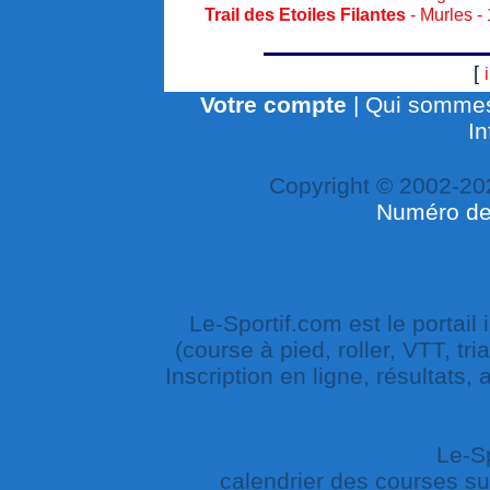
Trail des Etoiles Filantes
- Murles -
[
Votre compte
|
Qui sommes
In
Copyright © 2002-20
Numéro de 
Le-Sportif.com est le portail
(course à pied, roller, VTT, tri
Inscription en ligne, résultats,
Le-Sp
calendrier des courses sur 