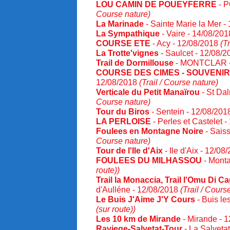
LOU CAMIN DE POUEYFERRE
- 
Course nature)
La Marinade
- Sainte Marie la Mer -
La Sympathique
- Vaire - 14/08/20
COURSE ETE
- Acy - 12/08/2018
(T
La Trotte'vignes
- Saulcet - 12/08/
Trail de Dormillouse
- MONTCLAR -
COURSE DES CIMES - SOUVENIR
12/08/2018
(Trail / Course nature)
Verticale du Petit Manaïrou
- St Da
Course nature)
Tour du Biros
- Sentein - 12/08/20
LA PERLOISE
- Perles et Castelet 
Foulees en Montagne Noire
- Sais
Course nature)
Tour de l'Ile d'Aix
- Ile d'Aix - 12/0
FOULEES DU MILHASSOU
- Monta
route))
Trail la Monaccia, Trail l'Omu Di C
d'Aulléne - 12/08/2018
(Trail / Cours
Le Buis J'Aime J'Y Cours
- Buis le
(sur route))
Les 10 km de Mirande
- Mirande - 
Raviege-Salvetat-Tour
- La Salveta