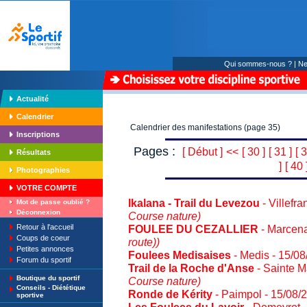
Qui sommes-nous ?
|
Ne
Actualité
Calendrier
Calendrier des manifestations (page 35)
Inscriptions
Pages :
[ Début ]
<<
[ 30 ]
[ 31 ]
[ 3
Résultats
]
[ 40 
Photographies
VOTRE COMPTE
Ikalana - Trail du Levezou
- Villefr
Mot de passe oublié ?
Déconnexion
Course nature)
Retour à l'accueil
FOULEE DU CEZALLIER
- Marcena
Coups de coeur
route))
Petites annonces
Foulees Medisaises
- Medis - 15/0
Forum du sportif
Trail de la Roche d'Anse
- Sainte M
Boutique du sportif
Course nature)
Conseils - Diététique
Ronde de Kérity
- Paimpol - 15/08
sportive