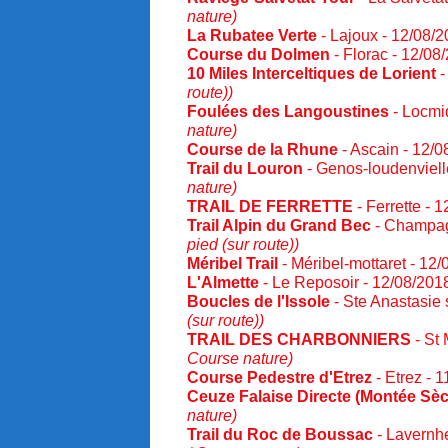
nature)
La Rubatee Verte
- Lajoux - 12/08/
Course du Dolmen
- Florac - 12/0
10 Miles Interceltiques de Lorient
-
route))
Foulées des Langoustines
- Locmi
nature)
Course de la Rhune
- Ascain - 12/
Trail du Louron
- Genos-loudenviell
nature)
TRAIL DE FERRETTE
- Ferrette - 
Trail Alpin du Grand Bec
- Champag
pied (sur route))
Méribel Trail
- Méribel-mottaret - 12
L'Almette
- Le Reposoir - 12/08/20
Boucles de l'Issole
- Ste Anastasie 
(sur route))
TRAIL DES CHARBONNIERS
- St 
Course nature)
Course Pedestre d'Etrez
- Etrez - 
Ceuze Falaise Directe (Montée Sè
nature)
Trail du Roc de Boussac
- Lavernhe