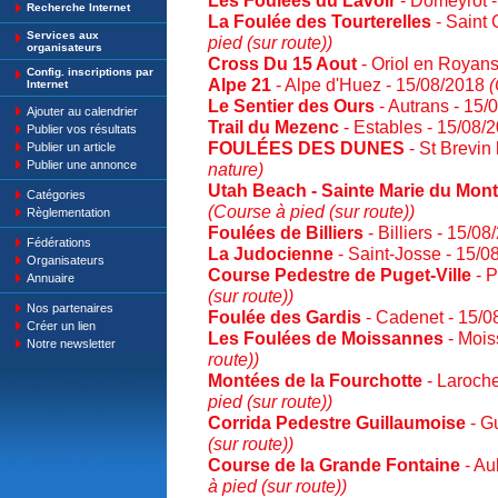
Les Foulees du Lavoir
- Domeyrot 
Recherche Internet
La Foulée des Tourterelles
- Saint
Services aux
pied (sur route))
organisateurs
Cross Du 15 Aout
- Oriol en Royan
Config. inscriptions par
Alpe 21
- Alpe d'Huez - 15/08/2018
(
Internet
Le Sentier des Ours
- Autrans - 15
Ajouter au calendrier
Trail du Mezenc
- Estables - 15/08/
Publier vos résultats
FOULÉES DES DUNES
- St Brevin
Publier un article
Publier une annonce
nature)
Utah Beach - Sainte Marie du Mont
Catégories
(Course à pied (sur route))
Règlementation
Foulées de Billiers
- Billiers - 15/0
Fédérations
La Judocienne
- Saint-Josse - 15/
Organisateurs
Course Pedestre de Puget-Ville
- P
Annuaire
(sur route))
Nos partenaires
Foulée des Gardis
- Cadenet - 15/
Créer un lien
Les Foulées de Moissannes
- Mois
Notre newsletter
route))
Montées de la Fourchotte
- Laroche
pied (sur route))
Corrida Pedestre Guillaumoise
- G
(sur route))
Course de la Grande Fontaine
- Au
à pied (sur route))