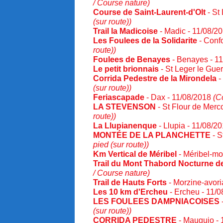
/ Course nature)
Course de Saint-Laurent-d'Olt
- St
(sur route))
Trail la Madicoise
- Madic - 11/08/2
Les Foulees de la Solidarite
- Conf
route))
Foulees de Benayes
- Benayes - 1
Le petit brionnais
- St Leger le Gue
Corrida Pedestre de la Mirondela
-
(sur route))
Feriascapade
- Dax - 11/08/2018
(C
LA STEVENSON
- St Flour de Merc
route))
La Llupianenque
- Llupia - 11/08/2
MONTÉE DE LA PLANCHETTE
- S
pied (sur route))
Km Vertical de Méribel
- Méribel-mo
Trail du Mont Thabord Nocturne d
/ Course nature)
Trail de Hauts Forts
- Morzine-avori
Les 10 km d'Ercheu
- Ercheu - 11/
LES FOULEES DAMPNIACOISES
(sur route))
CORRIDA PEDESTRE
- Mauguio -