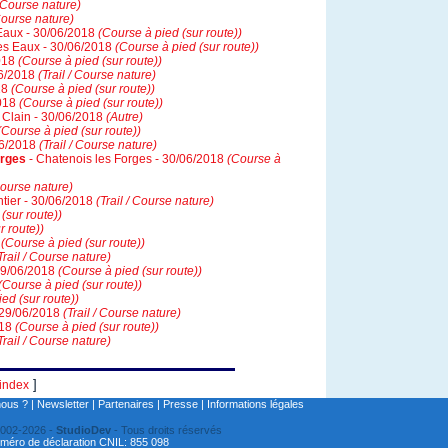
/ Course nature)
 Course nature)
Eaux - 30/06/2018
(Course à pied (sur route))
es Eaux - 30/06/2018
(Course à pied (sur route))
2018
(Course à pied (sur route))
06/2018
(Trail / Course nature)
18
(Course à pied (sur route))
2018
(Course à pied (sur route))
Clain - 30/06/2018
(Autre)
(Course à pied (sur route))
06/2018
(Trail / Course nature)
orges
- Chatenois les Forges - 30/06/2018
(Course à
 Course nature)
ntier - 30/06/2018
(Trail / Course nature)
(sur route))
r route))
8
(Course à pied (sur route))
Trail / Course nature)
 29/06/2018
(Course à pied (sur route))
(Course à pied (sur route))
ed (sur route))
 29/06/2018
(Trail / Course nature)
018
(Course à pied (sur route))
Trail / Course nature)
]
index
ous ?
|
Newsletter
|
Partenaires
|
Presse
|
Informations légales
2002-2026 -
StudioDev
- Tous droits réservés
méro de déclaration CNIL: 855 098