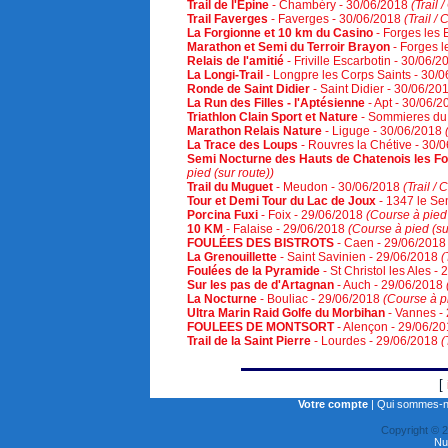
Trail de l'Epine
- Chambéry - 30/06/2018
(Trail 
Trail Faverges
- Faverges - 30/06/2018
(Trail /
La Forgionne et 10 km du Casino
- Forges les 
Marathon et Semi du Terroir Brayon
- Forges l
Relais de l'amitié
- Friville Escarbotin - 30/06/
La Longi-Trail
- Longpre les Corps Saints - 30/
Ronde de Saint Didier
- Saint Didier - 30/06/20
La Run des Filles - l'Aptésienne
- Apt - 30/06/
Triathlon Clain Sport et Nature
- Sommieres du 
Marathon Relais Nature
- Liguge - 30/06/2018
La Trace des Loups
- Rouvres la Chétive - 30/
Semi Nocturne des Hauts de Chatenois les F
pied (sur route))
Trail du Muguet
- Meudon - 30/06/2018
(Trail /
Tour et Demi Tour du Lac de Joux
- 1347 le Se
Porcina Fuxi
- Foix - 29/06/2018
(Course à pied 
10 KM
- Falaise - 29/06/2018
(Course à pied (su
FOULÉES DES BISTROTS
- Caen - 29/06/201
La Grenouillette
- Saint Savinien - 29/06/2018
(
Foulées de la Pyramide
- St Christol les Ales -
Sur les pas de d'Artagnan
- Auch - 29/06/2018
La Nocturne
- Bouliac - 29/06/2018
(Course à pi
Ultra Marin Raid Golfe du Morbihan
- Vannes -
FOULEES DE MONTSORT
- Alençon - 29/06/2
Trail de la Saint Pierre
- Lourdes - 29/06/2018
(
[
Votre compte
|
Qui sommes-n
Copyright © 
Nu