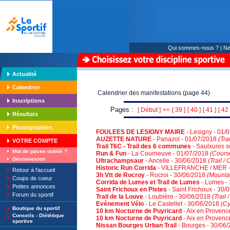
Qui sommes-nous ?
|
Ne
Actualité
Calendrier
Calendrier des manifestations (page 44)
Inscriptions
Pages :
[ Début ]
<<
[ 39 ]
[ 40 ]
[ 41 ]
[ 42 
Résultats
Photographies
FOULEES DE LESIGNY MAIRE
- Lesigny - 01/
AUZETTE NATURE
- Panazol - 01/07/2018
(Tra
VOTRE COMPTE
Trail T6C - Trail des 6 communes
- Saulxures s
Mot de passe oublié ?
Run & Fun
- La Courneuve - 01/07/2018
(Course
Déconnexion
Ultrachampsaur
- Ancelle - 30/06/2018
(Trail /
Historic Run Corrida
- VILLEFRANCHE / MER -
Retour à l'accueil
3h Vtt de Rocroy
- Rocroi - 30/06/2018
(Mounta
Coups de coeur
Corrida de Lumes et Trail de Lumes
- Lumes -
Petites annonces
Saint Frichoux en Pistes
- Saint Frichoux - 30
Forum du sportif
Trail de la Louve
- Loubière - 30/06/2018
(Trail
Evénement Vélo
- Le Castellet - 30/06/2018
(Cy
Boutique du sportif
10 km Nocturne de Puyricard
- Aix en Provenc
Conseils - Diététique
10 km Nocturne de Puyricard
- Aix en Provenc
sportive
Nissan Bourges Urban Trail
- Bourges - 30/06