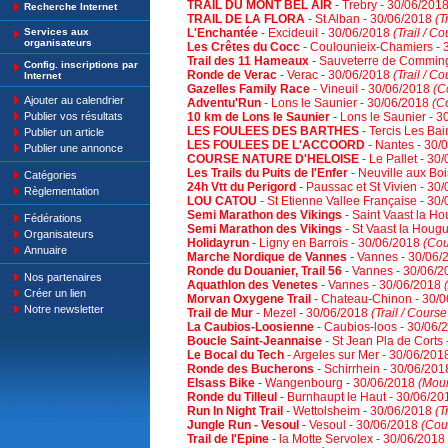
TRAIL DU MONT BEL AIR
- Trebry - 30/06/201
Recherche Internet
TRAIL DE LA FLORA
- St Alban - 30/06/2018
(T
Services aux
L'Enchantée
- Excideuil - 30/06/2018
(Trail / C
organisateurs
Les Crêtes du Cocc
- Coulounieix-Chamiers -
Trail des 11 Hameaux
- Sauveterre de Commin
Config. inscriptions par
Ronde de Verac
- Verac - 30/06/2018
(Trail / C
Internet
Gazelles Family Race
- Vineuil - 30/06/2018
(C
Ajouter au calendrier
Adventu'Run
- Lons le Saunier - 30/06/2018
(C
Publier vos résultats
10 km de Lons le Saunier
- Lons le Saunier - 
LES FOULEES DES BARTHES
- Tercis Les Ba
Publier un article
LES FOULEES DE L'ACCOORD
- Nantes - 30/
Publier une annonce
COURSE NATURE D'HELOISE
- Le Pallet - 30
Les Trails du Puits de l'Enfer
- Neuville aux Bo
Catégories
24h Vtt du Perigord
- Paussac et St Vivien - 30
Règlementation
LOU CATOU
- St Etienne Vallee Française - 30
Semi Marathon des Vikings
- Saint Vaast la H
Fédérations
Semi Marathon des Vikings
- St Vaast la Houg
Organisateurs
Holidayrun
- Ligny en Barrois - 30/06/2018
(Cou
Annuaire
Marche Nordique de Vannes
- Vannes - 30/06
Ronde du Douanier, Trail 56
- Vannes - 30/06/
Nos partenaires
Aquathlon des Venetes
- Vannes - 30/06/2018
Créer un lien
Morvan Oxygene Trail
- Chateau-Chinon - 30/
Notre newsletter
Trail de Mur
- Mezel - 30/06/2018
(Trail / Course
La Caubios-Loosienne
- Caubios-loos - 30/06
Boucle Saint-Jeannaise
- St Jean Pla de Corts
Le Bocal du Tech
- Argeles sur Mer - 30/06/20
Ronde des Bucherons
- Schirrhein - 30/06/20
Elsass Bike
- Wangenbourg - 30/06/2018
(Moun
Ronde du Tilleul
- Burnhaupt le Haut - 30/06/2
Run In Night Trail
- Wettolsheim - 30/06/2018
(T
Jungle Run - Vesoul
- Vesoul - 30/06/2018
(Cou
Trail de l'Epine
- la Motte Servolex - 30/06/2018