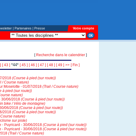
wsletter
|
Partenaires
|
Presse
Votre compte
[
Recherche dans le calendrier
]
*44*
]
[ 43 ]
[ 45 ]
[ 46 ]
[ 47 ]
[ 48 ]
[ 49 ]
>>
[ Fin ]
07/2018
(Course à pied (sur route))
il / Course nature)
ur Moselotte - 01/07/2018
(Trail / Course nature)
 à pied (sur route))
 Course nature)
 30/06/2018
(Course à pied (sur route))
in bike / Vélo de montagne)
 30/06/2018
(Course à pied (sur route))
/06/2018
(Course à pied (sur route))
 / Course nature)
clisme sur piste)
e - Puyricard - 30/06/2018
(Course à pied (sur route))
e - Puyricard - 30/06/2018
(Course à pied (sur route))
/2018
(Trail / Course nature)