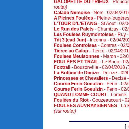
GALOPETTE DU TRIEUX
- Pleudan
route))
Calade Nersoise
- Ners - 02/04/20
A Pleines Foulées
- Pleine-fougère
L'TOUR D'L'ETANG
- St Aout - 02/
Le Run des Palets
- Charnizay - 02
Les Foulees Ruymontoises
- Ruy 
Tdj 3 (cad Jun)
- Inconnu - 02/04/2
Foulees Controises
- Contres - 02
Tierce au Galop
- Tierce - 02/04/20
Foulees Meulsonnes
- Maron - 02/
FOULÉES ET TRAIL
- Le Bono - 0
Foxtrail
- Bouzonville - 02/04/2018
(
La Bottine de Decize
- Decize - 02
Princesses et Chevaliers
- Decize 
Course Ferin Goeulzin
- Ferin - 02
Course Ferin Goeulzin
- Ferin - 02
QUAND LOMME COURT
- Lomme -
Foulées du Riot
- Gouzeaucourt - 0
FOULEES AUVRAYSIENNES
- La 
(sur route))
[