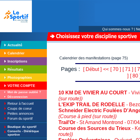
Qui sommes-nous ?
|
Ne
Actualité
Calendrier
Calendrier des manifestations (page 75)
Inscriptions
Pages :
[ Début ]
<<
[ 70 ]
[ 71 ]
[ 7
Résultats
]
[ 80 
Photographies
VOTRE COMPTE
10 KM DE VIVIER AU COURT
- Viv
Mot de passe oublié ?
Déconnexion
(sur route))
Retour à l'accueil
L'EKIP TRAIL DE RODELLE
- Bezo
Coups de coeur
Schneider Electric Foulées D'An
Petites annonces
(Course à pied (sur route))
Forum du sportif
Trail'Or
- St Amand Montrond - 07/0
Boutique du sportif
Course des Sources du Trieux
- Ke
Conseils - Diététique
route))
sportive