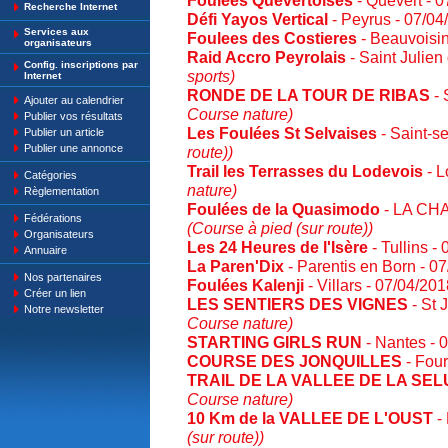
Foulées Quévertoises
- Quévert - 
Recherche Internet
Défi Yayos Vertical
- Peyrus - 07/0
Services aux
Foulees des Costieres
- Beauvoisi
organisateurs
Raid Accro Peyrolais
- Saint Julien
Config. inscriptions par
sports)
Internet
RONDE DE LA TOUR DE RIBAS
- 
Ajouter au calendrier
Course nature)
Publier vos résultats
Les Foulées St Selvaises
- Saint-s
Publier un article
Publier une annonce
route))
Trail les Terrasses du Lodevois
- L
Catégories
nature)
Règlementation
Foulées de la Quasimodo
- LA CH
Fédérations
(Course à pied (sur route))
Organisateurs
Les 24 Heures de l'Isère
- Tullins -
Annuaire
La Paren'Dix
- Parentis en Born - 0
Nos partenaires
Foulées Kalenji
- Villars - 07/04/20
Créer un lien
LES SENTIERS DES VIGNES
- St 
Notre newsletter
Course nature)
STARTING GIRLS RUN
- Nantes - 
COURSE DES JONQUILLES
- Four
TRAIL DE LA VALLEE DE LA SE
Course nature)
10 Km de la VALLEE DE L'OUST
- 
(sur route))