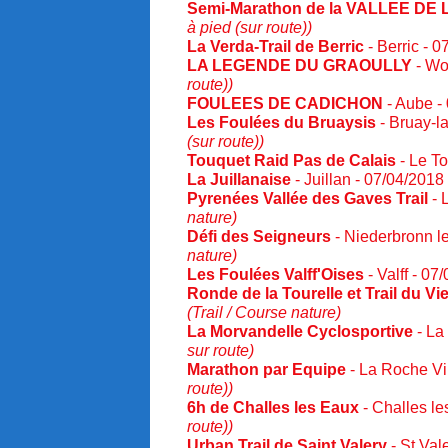
Semi-Marathon de la VALLEE DE 
à pied (sur route))
La Verda-Trail de Berric
- Berric - 
LA LEGENDE DU GRAOULLY
- Wo
route))
FOULEES DE CADICHON
- Aube -
Les Foulées du Bruaysis
- Bruay-l
(sur route))
Touquet Raid Pas de Calais
- Le T
La Juillanaise
- Juillan - 07/04/2018
Pyrenées Vallée des Gaves Trail
- 
nature)
Défi des Seigneurs
- Niederbronn l
nature)
Les Foulées Valff'Oises
- Valff - 0
Ronde de la Tourelle et Trail du Vi
(Trail / Course nature)
La Morvandelle Cyclosportive
- La
sur route)
Marathon par Equipe
- La Roche Vi
route))
6h de Challes les Eaux
- Challes l
route))
Urban Trail de Saint Valery
- St Val