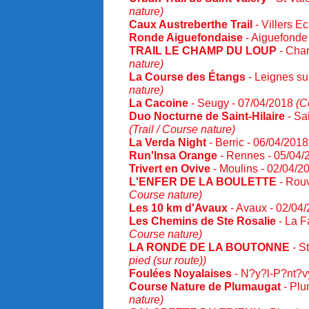
nature)
Caux Austreberthe Trail
- Villers E
Ronde Aiguefondaise
- Aiguefonde
TRAIL LE CHAMP DU LOUP
- Cha
nature)
La Course des Étangs
- Leignes su
nature)
La Cacoine
- Seugy - 07/04/2018
(C
Duo Nocturne de Saint-Hilaire
- Sa
(Trail / Course nature)
La Verda Night
- Berric - 06/04/201
Run'Insa Orange
- Rennes - 05/04
Trivert en Ovive
- Moulins - 02/04/
L'ENFER DE LA BOULETTE
- Rouv
Course nature)
Les 10 km d'Avaux
- Avaux - 02/04
Les Chemins de Ste Rosalie
- La F
Course nature)
LA RONDE DE LA BOUTONNE
- S
pied (sur route))
Foulées Noyalaises
- N?y?l-P?nt?v
Course Nature de Plumaugat
- Plu
nature)