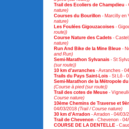
Trail des Ecoliers de Champdieu
-
nature)
Courses du Bourillon
- Marcilly en 
nature)
Les Foulées Gigouzacoises
- Gigo
route))
Course Nature des Cadets
- Castel
nature)
Run And Bike de la Mine Bleue
- N
and Run)
Semi-Marathon Sylvanais
- St Sylv
(sur route))
10 km d'avranches
- Avranches - 0
Trails du Pays Saint-Lois
- St Lô -
Semi-Marathon de la Métropole d
(Course à pied (sur route))
Trail des cotes de Meuse
- Vigneull
Course nature)
10ème Chemins de Traverse et 9
04/03/2018
(Trail / Course nature)
30 km d'Arradon
- Arradon - 04/03
Trail de Chevenon
- Chevenon - 04
COURSE DE LA DENTELLE
- Caud