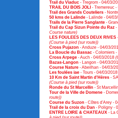
Trail du Viaduc
- Tregrom - 04/03/2
TRAIL DU BOIS JOLI
- Tremereuc -
Trail des Grands Couteliers
- Nontr
50 kms de Lalinde
- Lalinde - 04/0
Trails de la Pierre Sanglante
- Gran
Trail du Cap Sizun Pointe du Raz
-
Course nature)
LES FOULEES DES DEUX RIVES
(Course à pied (sur route))
Cross Pujazon
- Anduze - 04/03/20
La Boucle du Bassac
- Colomiers 
Cross Arpege
- Auch - 04/03/2018
(
Bazas-Langon
- Langon - 04/03/20
Course Nature
- Abeilhan - 04/03/
Les foulées iae
- Tours - 04/03/201
10 Km de Saint Martin d'Hères
- S
(Course à pied (sur route))
Ronde du St Marcellin
- St Marcelli
Tour de la Ville de Domene
- Domen
route))
Course du Suzon
- Côtes d'Arey - 
Trail de la croix du Dan
- Poligny -
ENTRE LOIRE & CHATEAUX
- La 
à pied (sur route))