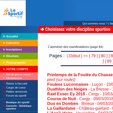
Qui sommes-nous ?
|
Ne
Actualité
Calendrier
Calendrier des manifestations (page 84)
Inscriptions
Pages :
[ Début ]
<<
[ 79 ]
[ 80 ]
[ 8
Résultats
]
[ 89 
Photographies
VOTRE COMPTE
Printemps de la Foulée du Chasse
Mot de passe oublié ?
Déconnexion
pied (sur route))
Retour à l'accueil
Foulees Luconnaises
- Luçon - 10
Coups de coeur
Duathlon des Neiges
- La Bresse -
Petites annonces
Raid Essec Ey 2018
- Cergy - 10/0
Forum du sportif
Course de Nuit
- Cergy - 09/03/201
Boutique du sportif
Duo en Dombes
- Birieux - 04/03/
Conseils - Diététique
La Gaillardaise
- Château-gaillard -
sportive