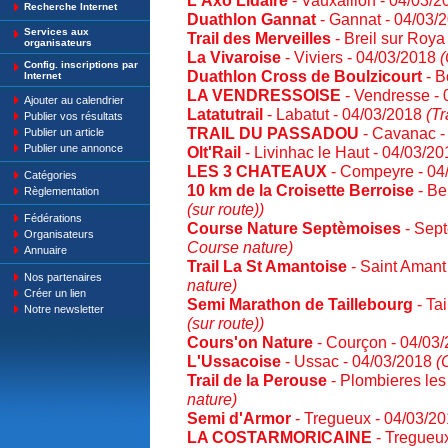
L'Axo'Lidaire
- Vauxaillon - 04/03/
Recherche Internet
Duathlon Gannat
- Gannat - 04/03/
Services aux
Trail des Merveilles
- Breil sur Roya
organisateurs
La Vivaroise
- Viviers - 04/03/2018
(
Config. inscriptions par
Duathlon Cross de Boulzicourt
- B
Internet
LA VENDRESSOISE
- Vendresse -
Ajouter au calendrier
Latatutrail
- Labatut - 04/03/2018
(Tr
Publier vos résultats
TRAIL DU PASSADOU
- Cavanac -
Publier un article
Publier une annonce
Olt'Rail
- Livinhac le Haut - 04/03/2
LES 3 CHATEAUX
- Compeyre - 04
Catégories
10 km de la Croisette Berroise
- Be
Règlementation
(sur route))
Fédérations
Course Nature Septèmoises
- Sept
Organisateurs
Course nature)
Annuaire
Trail La St Amantoise
- Saint Amant
Nos partenaires
nature)
Créer un lien
Semi Marathon de Taillebourg
- Ta
Notre newsletter
(sur route))
Cours'on Nature
- Courçon - 04/03
L'Ussacoise
- Ussac - 04/03/2018
(
Trail de la Perouse
- Plombieres les
nature)
Semi d'Armor
- Tregueux - 04/03/2
LA COSTARMORICAINE
- Tregueu