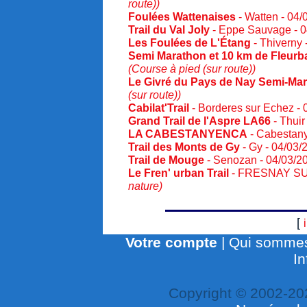
route))
Foulées Wattenaises
- Watten - 04
Trail du Val Joly
- Eppe Sauvage - 
Les Foulées de L'Étang
- Thiverny
Semi Marathon et 10 km de Fleurb
(Course à pied (sur route))
Le Givré du Pays de Nay Semi-Ma
(sur route))
Cabilat'Trail
- Borderes sur Echez -
Grand Trail de l'Aspre LA66
- Thuir
LA CABESTANYENCA
- Cabestany
Trail des Monts de Gy
- Gy - 04/03
Trail de Mouge
- Senozan - 04/03/
Le Fren' urban Trail
- FRESNAY SU
nature)
[
Votre compte
|
Qui sommes
In
Copyright © 2002-20