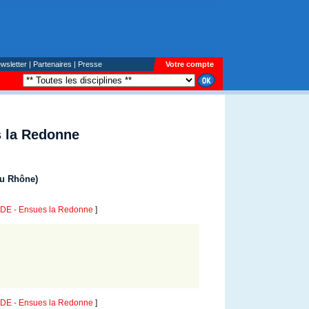
wsletter
|
Partenaires
|
Presse
Votre compte
 la Redonne
du Rhône)
E - Ensues la Redonne
]
E - Ensues la Redonne
]