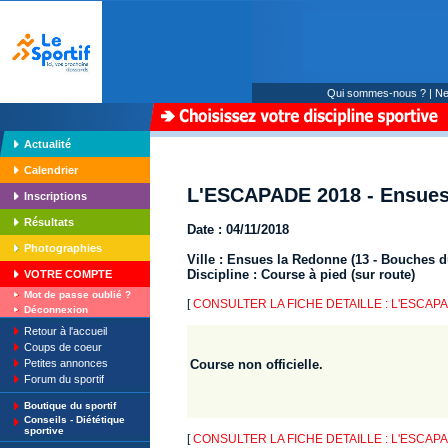
Qui sommes-nous ?
|
Ne
Actualité
Calendrier
L'ESCAPADE 2018 - Ensues
Inscriptions
Résultats
Date : 04/11/2018
Photographies
Ville : Ensues la Redonne (13 - Bouches 
Discipline : Course à pied (sur route)
VOTRE COMPTE
Mot de passe oublié ?
[
CONSULTER LA FICHE DETAILLE : L'ESCAPAD
Déconnexion
Retour à l'accueil
Coups de coeur
Petites annonces
Course non officielle.
Forum du sportif
Boutique du sportif
Conseils - Diététique
sportive
[
CONSULTER LA FICHE DETAILLE : L'ESCAPAD