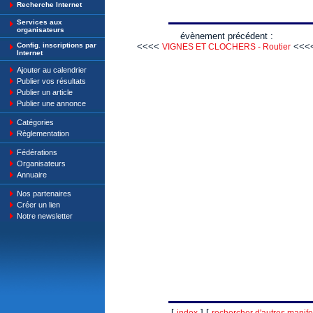
Recherche Internet
Services aux
organisateurs
évènement précédent :
Config. inscriptions par
<<<<
<<<
VIGNES ET CLOCHERS - Routier
Internet
Ajouter au calendrier
Publier vos résultats
Publier un article
Publier une annonce
Catégories
Règlementation
Fédérations
Organisateurs
Annuaire
Nos partenaires
Créer un lien
Notre newsletter
[
] [