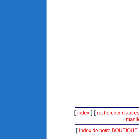
[
] [
index
rechercher d'autre
manif
[
index de notre BOUTIQUE