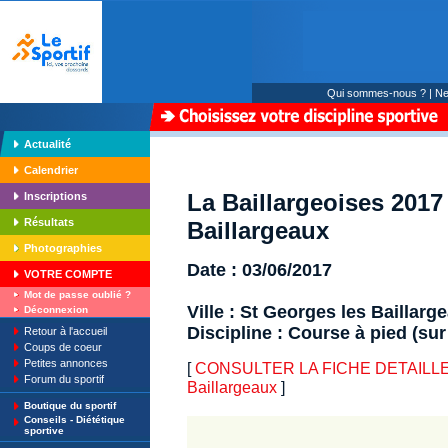
Qui sommes-nous ?
|
Ne
Actualité
Calendrier
La Baillargeoises 2017
Inscriptions
Résultats
Baillargeaux
Photographies
Date : 03/06/2017
VOTRE COMPTE
Mot de passe oublié ?
Ville : St Georges les Baillarg
Déconnexion
Discipline : Course à pied (sur
Retour à l'accueil
Coups de coeur
Petites annonces
[
CONSULTER LA FICHE DETAILLE : L
Forum du sportif
Baillargeaux
]
Boutique du sportif
Conseils - Diététique
sportive