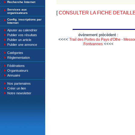
Recherche Internet
Services aux
[
CONSULTER LA FICHE DETAILLE 
organisateurs
Config. inscriptions par
Internet
Ajouter au calendrier
évènement précédent :
Publier vos résultats
<<<<
Trail des Portes du Pays d'Othe - Messo
Publier un article
<<<<
Fontvannes
Publier une annonce
Catégories
Règlementation
Fédérations
Organisateurs
Annuaire
Nos partenaires
Créer un lien
Notre newsletter