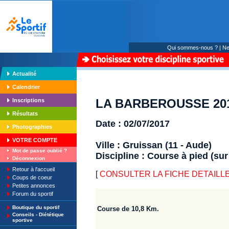
Qui sommes-nous ?
|
Ne
Actualité
Calendrier
LA BARBEROUSSE 2017
Inscriptions
Résultats
Date : 02/07/2017
Photographies
VOTRE COMPTE
Ville : Gruissan (11 - Aude)
Mot de passe oublié ?
Discipline : Course à pied (sur
Déconnexion
Retour à l'accueil
[
CONSULTER LA FICHE DETAILLE 
Coups de coeur
Petites annonces
Forum du sportif
Boutique du sportif
Course de 10,8 Km.
Conseils - Diététique
sportive