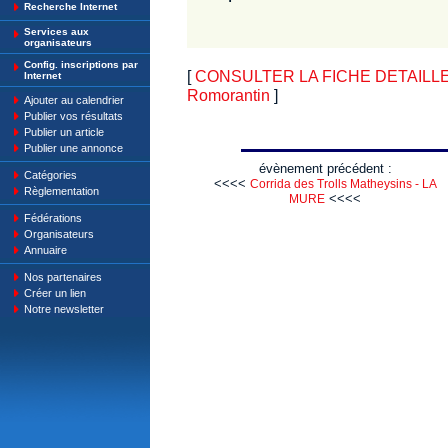
Recherche Internet
Services aux
organisateurs
Config. inscriptions par
[
CONSULTER LA FICHE DETAILLE
Internet
Romorantin
]
Ajouter au calendrier
Publier vos résultats
Publier un article
Publier une annonce
évènement précédent :
Catégories
<<<<
Corrida des Trolls Matheysins - LA
Règlementation
<<<<
MURE
Fédérations
Organisateurs
Annuaire
Nos partenaires
Créer un lien
Notre newsletter