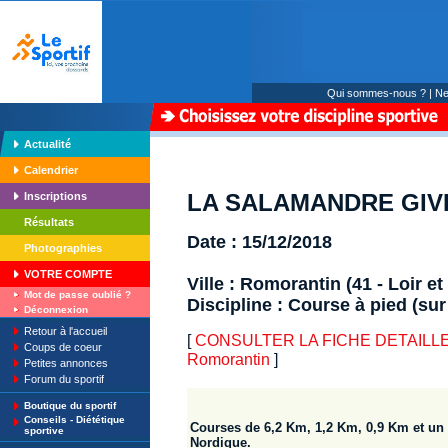
Qui sommes-nous ?
|
Ne
Actualité
Calendrier
LA SALAMANDRE GIVRÉ
Inscriptions
Résultats
Date : 15/12/2018
Photographies
VOTRE COMPTE
Ville : Romorantin (41 - Loir et
Mot de passe oublié ?
Discipline : Course à pied (sur
Déconnexion
Retour à l'accueil
[
CONSULTER LA FICHE DETAILLE
Coups de coeur
Romorantin
]
Petites annonces
Forum du sportif
Boutique du sportif
Conseils - Diététique
Courses de 6,2 Km, 1,2 Km, 0,9 Km et un
sportive
Nordique.