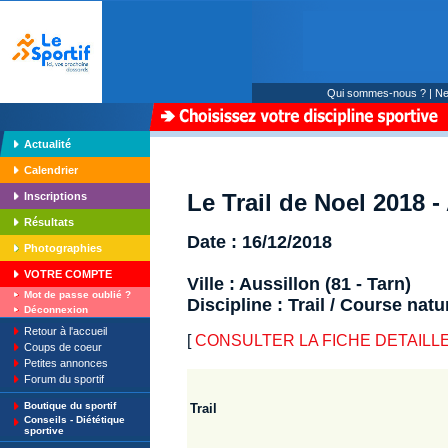
Qui sommes-nous ?
|
Ne
Actualité
Calendrier
Le Trail de Noel 2018 -
Inscriptions
Résultats
Date : 16/12/2018
Photographies
VOTRE COMPTE
Ville : Aussillon (81 - Tarn)
Mot de passe oublié ?
Discipline : Trail / Course natu
Déconnexion
Retour à l'accueil
[
CONSULTER LA FICHE DETAILLE : L
Coups de coeur
Petites annonces
Forum du sportif
Boutique du sportif
Trail
Conseils - Diététique
sportive