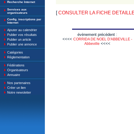
Recherche Internet
Services aux
[
CONSULTER LA FICHE DETAILLE : L
organisateurs
Config. inscriptions par
Internet
Ajouter au calendrier
évènement précédent :
Publier vos résultats
<<<<
CORRIDA DE NOEL D'ABBEVILLE -
Publier un article
<<<<
Abbeville
Publier une annonce
Catégories
Règlementation
Fédérations
Organisateurs
Annuaire
Nos partenaires
Créer un lien
Notre newsletter