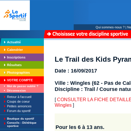
Qui sommes-nous ?
|
Ne
Actualité
Calendrier
Le Trail des Kids Pyra
Inscriptions
Résultats
Date : 16/09/2017
Photographies
VOTRE COMPTE
Ville : Wingles (62 - Pas de Cal
Mot de passe oublié ?
Discipline : Trail / Course natu
Déconnexion
Retour à l'accueil
[
CONSULTER LA FICHE DETAILLE : L
Coups de coeur
Wingles
]
Petites annonces
Forum du sportif
Boutique du sportif
Conseils - Diététique
sportive
Pour les 6 à 13 ans.