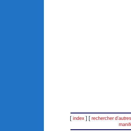
[
] [
index
rechercher d'autre
manif