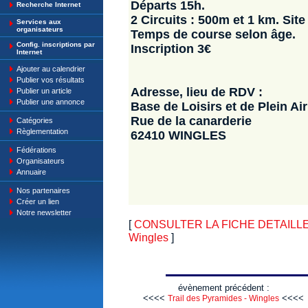
Départs 15h.
Recherche Internet
2 Circuits : 500m et 1 km. Site
Services aux
organisateurs
Temps de course selon âge.
Config. inscriptions par
Inscription 3€
Internet
Ajouter au calendrier
Publier vos résultats
Adresse, lieu de RDV :
Publier un article
Publier une annonce
Base de Loisirs et de Plein Air
Rue de la canarderie
Catégories
Règlementation
62410 WINGLES
Fédérations
Organisateurs
Annuaire
Nos partenaires
Créer un lien
Notre newsletter
[
CONSULTER LA FICHE DETAILLE : L
Wingles
]
évènement précédent :
<<<<
<<<<
Trail des Pyramides - Wingles