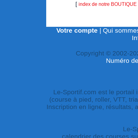
[
index de notre BOUTIQUE
Votre compte
|
Qui sommes
In
Copyright © 2002-20
Numéro de 
Le-Sportif.com est le portail
(course à pied, roller, VTT, tri
Inscription en ligne, résultats,
Le-Sp
calendrier des courses sur 