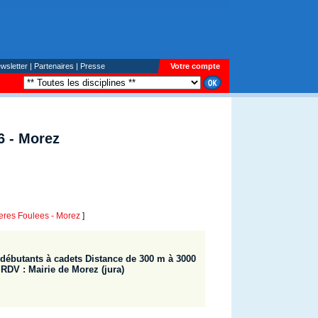
wsletter
|
Partenaires
|
Presse
Votre compte
6 - Morez
res Foulees - Morez
]
débutants à cadets Distance de 300 m à 3000
 RDV : Mairie de Morez (jura)