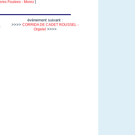
res Foulees - Morez
]
évènement suivant :
>>>>
CORRIDA DE CADET ROUSSEL -
<
>>>>
Orgelet