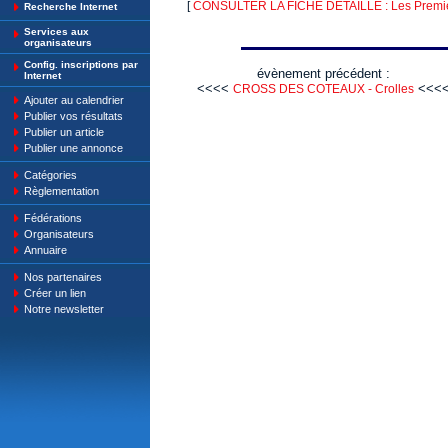
[
CONSULTER LA FICHE DETAILLE : Les Premie
Recherche Internet
Services aux
organisateurs
Config. inscriptions par
évènement précédent :
Internet
<<<<
<<<
CROSS DES COTEAUX - Crolles
Ajouter au calendrier
Publier vos résultats
Publier un article
Publier une annonce
Catégories
Règlementation
Fédérations
Organisateurs
Annuaire
Nos partenaires
Créer un lien
Notre newsletter