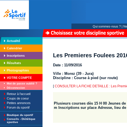
Qui sommes-nous ?
|
Ne
Actualité
Calendrier
Les Premieres Foulees 201
Inscriptions
Résultats
Date : 11/09/2016
Photographies
Ville : Morez (39 - Jura)
Discipline : Course à pied (sur route)
VOTRE COMPTE
Mot de passe oublié ?
[
CONSULTER LA FICHE DETAILLE : Les Premie
Déconnexion
Retour à l'accueil
Coups de coeur
Petites annonces
Plusieurs courses dès 15 H 00 Jeunes de 
m Inscriptions sur place Adresse, lieu de
Forum du sportif
Boutique du sportif
Conseils - Diététique
sportive