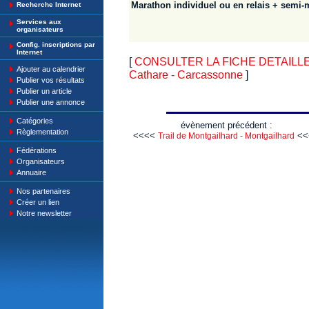
Marathon individuel ou en relais + semi-
Recherche Internet
Services aux
organisateurs
Config. inscriptions par
Internet
[
CONSULTER LA FICHE DETAILLE : 
Ajouter au calendrier
Cathare - Carcassonne
]
Publier vos résultats
Publier un article
Publier une annonce
Catégories
évènement précédent :
Règlementation
<<<<
<<
Trail de Montgailhard - Montgailhard
Fédérations
Organisateurs
Annuaire
Nos partenaires
Créer un lien
Notre newsletter