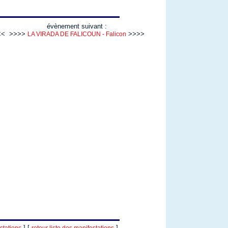
évènement suivant :
<<
>>>>
>>>>
LA VIRADA DE FALICOUN - Falicon
] [
]