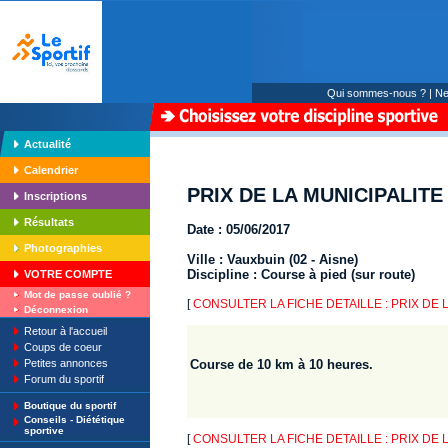
Qui sommes-nous ?
|
Ne
Actualité
Calendrier
PRIX DE LA MUNICIPALITE 
Inscriptions
Résultats
Date : 05/06/2017
Photographies
Ville : Vauxbuin (02 - Aisne)
Discipline : Course à pied (sur route)
VOTRE COMPTE
Mot de passe oublié ?
[
CONSULTER LA FICHE DETAILLE : PRIX DE L
Déconnexion
Retour à l'accueil
Coups de coeur
Petites annonces
Course de 10 km à 10 heures.
Forum du sportif
Boutique du sportif
Conseils - Diététique
sportive
[
CONSULTER LA FICHE DETAILLE : PRIX DE L