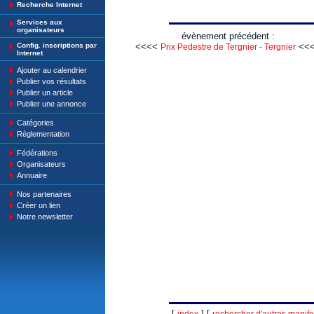
Recherche Internet
Services aux
organisateurs
évènement précédent :
Config. inscriptions par
<<<<
<<
Prix Pedestre de Tergnier - Tergnier
Internet
Ajouter au calendrier
Publier vos résultats
Publier un article
Publier une annonce
Catégories
Règlementation
Fédérations
Organisateurs
Annuaire
Nos partenaires
Créer un lien
Notre newsletter
[
] [